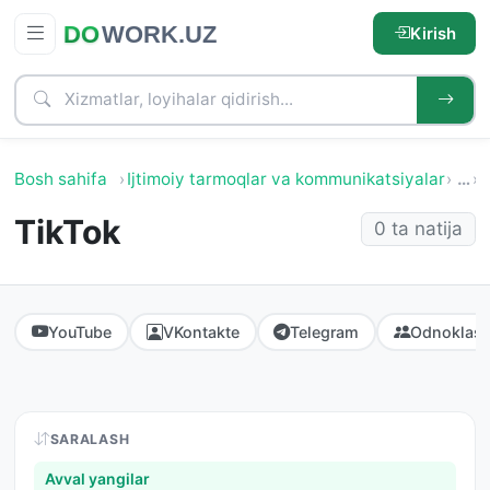
Kirish
Bosh sahifa
Ijtimoiy tarmoqlar va kommunikatsiyalar
…
I
TikTok
0 ta natija
YouTube
VKontakte
Telegram
Odnoklass
SARALASH
Avval yangilar