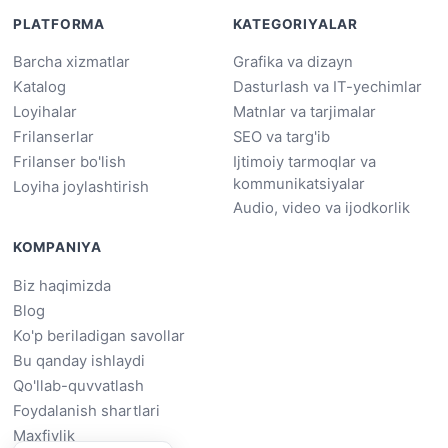
PLATFORMA
KATEGORIYALAR
Barcha xizmatlar
Grafika va dizayn
Katalog
Dasturlash va IT-yechimlar
Loyihalar
Matnlar va tarjimalar
Frilanserlar
SEO va targ'ib
Frilanser bo'lish
Ijtimoiy tarmoqlar va
kommunikatsiyalar
Loyiha joylashtirish
Audio, video va ijodkorlik
KOMPANIYA
Biz haqimizda
Blog
Ko'p beriladigan savollar
Bu qanday ishlaydi
Qo'llab-quvvatlash
Foydalanish shartlari
Maxfiylik