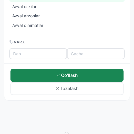
Avval eskilar
Avval arzonlar
Avval qimmatlar
NARX
Qo'llash
Tozalash