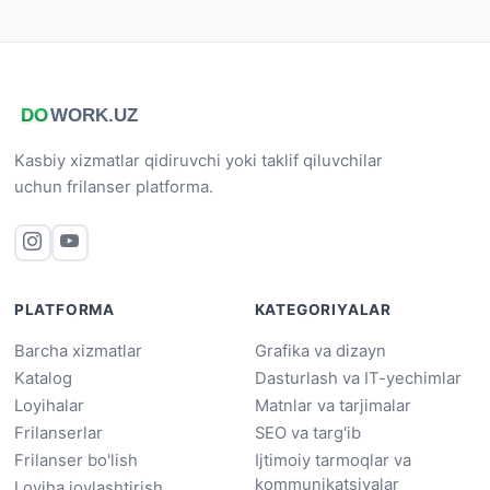
Kasbiy xizmatlar qidiruvchi yoki taklif qiluvchilar
uchun frilanser platforma.
PLATFORMA
KATEGORIYALAR
Barcha xizmatlar
Grafika va dizayn
Katalog
Dasturlash va IT-yechimlar
Loyihalar
Matnlar va tarjimalar
Frilanserlar
SEO va targ'ib
Frilanser bo'lish
Ijtimoiy tarmoqlar va
kommunikatsiyalar
Loyiha joylashtirish