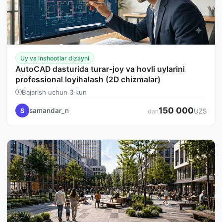
Uy va inshootlar dizayni
AutoCAD dasturida turar-joy va hovli uylarini
professional loyihalash (2D chizmalar)
Bajarish uchun 3 kun
150 000
samandar_n
S
UZS
dan