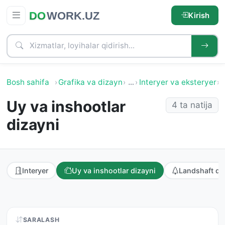
Kirish
Bosh sahifa
Grafika va dizayn
…
Interyer va eksteryer
U
Uy va inshootlar
4 ta natija
dizayni
Interyer
Uy va inshootlar dizayni
Landshaft di
SARALASH