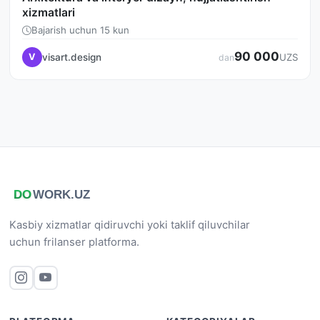
xizmatlari
Bajarish uchun 15 kun
90 000
visart.design
V
UZS
dan
Kasbiy xizmatlar qidiruvchi yoki taklif qiluvchilar
uchun frilanser platforma.