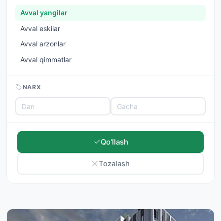
Avval yangilar
Avval eskilar
Avval arzonlar
Avval qimmatlar
NARX
Qo'llash
Tozalash