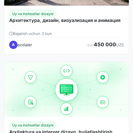
Uy va inshootlar dizayni
Архитектура, дизайн, визуализация и анимация
Bajarish uchun 3 kun
450 000
acdaler
A
UZS
dan
Uy va inshootlar dizayni
Arxitektura va interyer dizayn, hujjatlashtirish