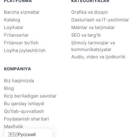
PLATFORMA
KATEGORIYALAR
Barcha xizmatlar
Grafika va dizayn
Katalog
Dasturlash va IT-yechimlar
Loyihalar
Matnlar va tarjimalar
Frilanserlar
SEO va targ'ib
Frilanser bo'lish
Ijtimoiy tarmoqlar va
kommunikatsiyalar
Loyiha joylashtirish
Audio, video va ijodkorlik
KOMPANIYA
Biz haqimizda
Blog
Ko'p beriladigan savollar
Bu qanday ishlaydi
Qo'llab-quvvatlash
Foydalanish shartlari
Maxfiylik
🇷🇺
Русский