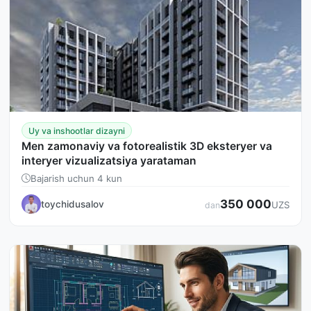
Uy va inshootlar dizayni
Men zamonaviy va fotorealistik 3D eksteryer va
interyer vizualizatsiya yarataman
Bajarish uchun 4 kun
350 000
toychidusalov
UZS
dan