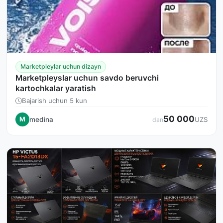
Marketpleylar uchun dizayn
Marketpleyslar uchun savdo beruvchi
kartochkalar yaratish
Bajarish uchun 5 kun
50 000
medina
M
UZS
dan