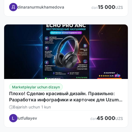
15 000
dinaranurmukhamedova
UZS
dan
Marketpleylar uchun dizayn
Плохо! Сделаю красивый дизайн. Правильно:
Разработка инфографики и карточек для Uzum
Market, Wildberries и Ozon.
Bajarish uchun 1 kun
45 000
lutfullayev
UZS
dan