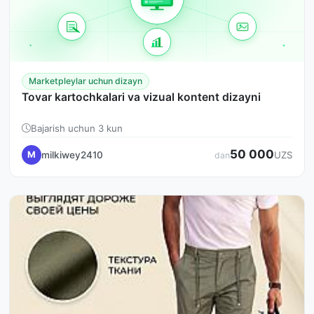
Marketpleylar uchun dizayn
Tovar kartochkalari va vizual kontent dizayni
Bajarish uchun 3 kun
50 000
milkiwey2410
M
UZS
dan