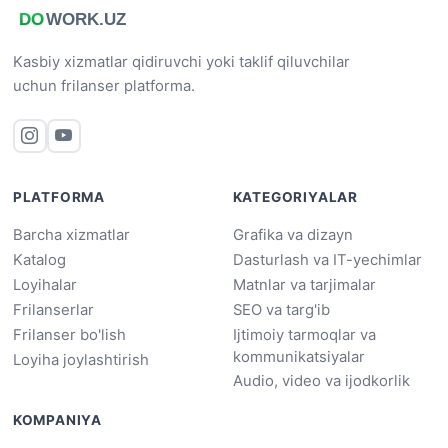
Kasbiy xizmatlar qidiruvchi yoki taklif qiluvchilar
uchun frilanser platforma.
PLATFORMA
KATEGORIYALAR
Barcha xizmatlar
Grafika va dizayn
Katalog
Dasturlash va IT-yechimlar
Loyihalar
Matnlar va tarjimalar
Frilanserlar
SEO va targ'ib
Frilanser bo'lish
Ijtimoiy tarmoqlar va
kommunikatsiyalar
Loyiha joylashtirish
Audio, video va ijodkorlik
KOMPANIYA