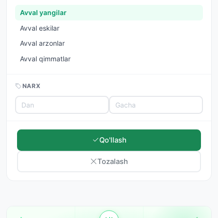
Avval yangilar
Avval eskilar
Avval arzonlar
Avval qimmatlar
NARX
Qo'llash
Tozalash