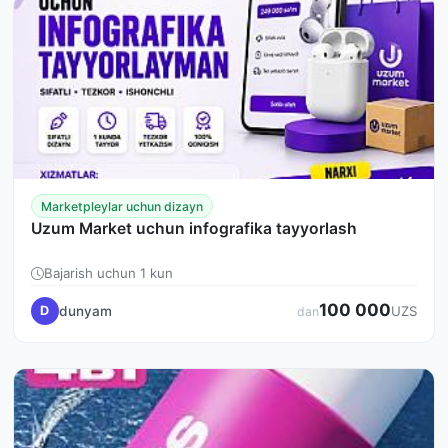
Marketpleylar uchun dizayn
Uzum Market uchun infografika tayyorlash
Bajarish uchun 1 kun
100 000
dunyam
D
UZS
dan