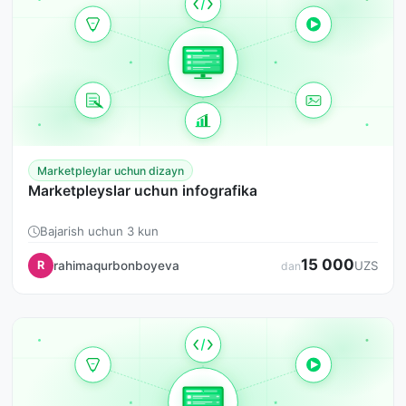
Marketpleylar uchun dizayn
Marketpleyslar uchun infografika
Bajarish uchun 3 kun
15 000
rahimaqurbonboyeva
R
UZS
dan