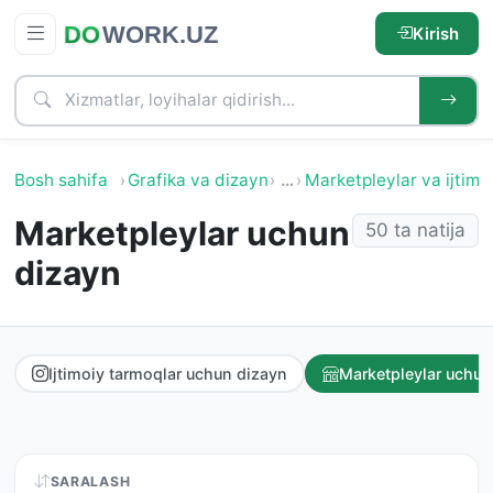
Kirish
Bosh sahifa
Grafika va dizayn
…
Marketpleylar va ijtimo
Marketpleylar uchun
50 ta natija
dizayn
Ijtimoiy tarmoqlar uchun dizayn
Marketpleylar uchun
SARALASH