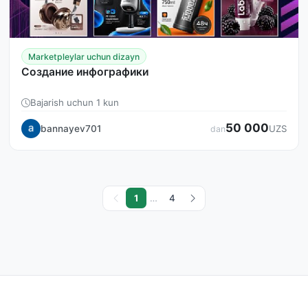
Marketpleylar uchun dizayn
Создание инфографики
Bajarish uchun 1 kun
50 000
bannayev701
UZS
dan
1
…
4