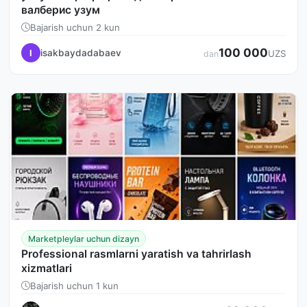
валберис узум
Bajarish uchun 2 kun
100 000
isakbaydadabaev
I
UZS
dan
Marketpleylar uchun dizayn
Professional rasmlarni yaratish va tahrirlash
xizmatlari
Bajarish uchun 1 kun