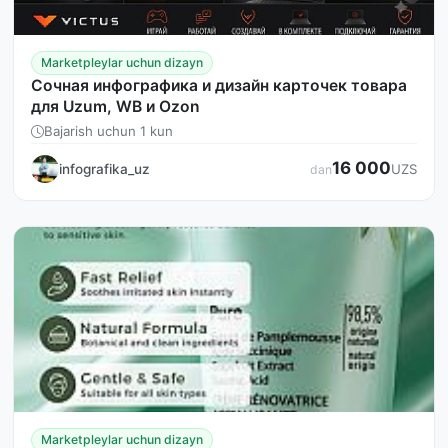
Marketpleylar uchun dizayn
Сочная инфографика и дизайн карточек товара
для Uzum, WB и Ozon
Bajarish uchun 1 kun
16 000
infografika_uz
UZS
dan
Marketpleylar uchun dizayn