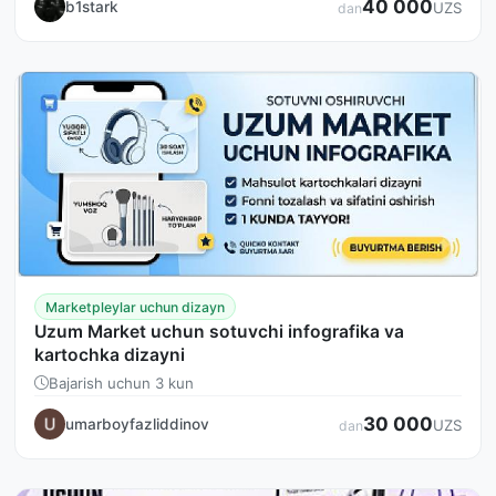
40 000
b1stark
UZS
dan
Marketpleylar uchun dizayn
Uzum Market uchun sotuvchi infografika va
kartochka dizayni
Bajarish uchun 3 kun
30 000
umarboyfazliddinov
UZS
dan