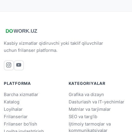
Kasbiy xizmatlar qidiruvchi yoki taklif qiluvchilar
uchun frilanser platforma.
PLATFORMA
KATEGORIYALAR
Barcha xizmatlar
Grafika va dizayn
Katalog
Dasturlash va IT-yechimlar
Loyihalar
Matnlar va tarjimalar
Frilanserlar
SEO va targ'ib
Frilanser bo'lish
Ijtimoiy tarmoqlar va
kommunikatsiyalar
Loyiha joylashtirish