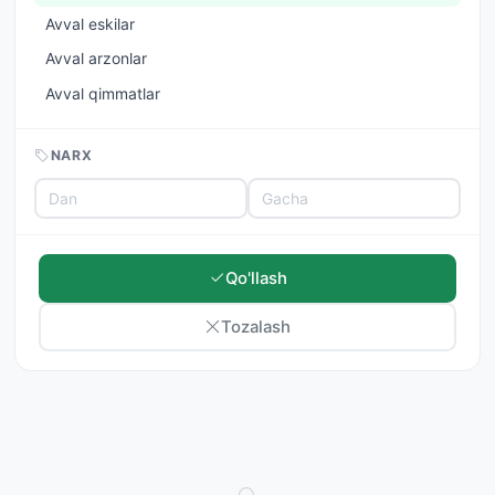
Avval eskilar
Avval arzonlar
Avval qimmatlar
NARX
Qo'llash
Tozalash