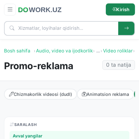
Kirish
Bosh sahifa
Audio, video va ijodkorlik
…
Video roliklar
P
Promo-reklama
0 ta natija
Chizmakorlik videosi (dudl)
Animatsion reklama
SARALASH
Avval yangilar