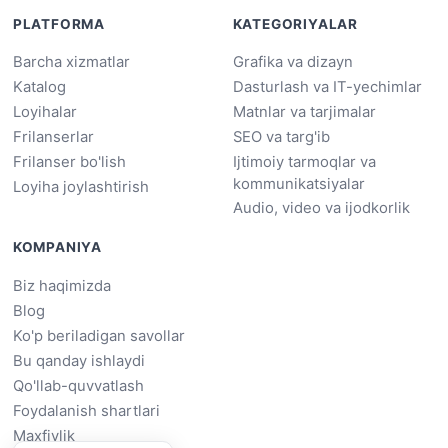
PLATFORMA
KATEGORIYALAR
Barcha xizmatlar
Grafika va dizayn
Katalog
Dasturlash va IT-yechimlar
Loyihalar
Matnlar va tarjimalar
Frilanserlar
SEO va targ'ib
Frilanser bo'lish
Ijtimoiy tarmoqlar va
kommunikatsiyalar
Loyiha joylashtirish
Audio, video va ijodkorlik
KOMPANIYA
Biz haqimizda
Blog
Ko'p beriladigan savollar
Bu qanday ishlaydi
Qo'llab-quvvatlash
Foydalanish shartlari
Maxfiylik