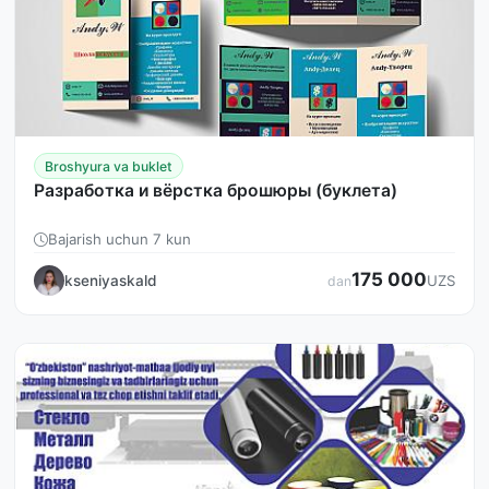
Broshyura va buklet
Разработка и вёрстка брошюры (буклета)
Bajarish uchun 7 kun
175 000
kseniyaskald
UZS
dan