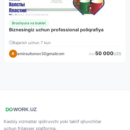
Broshyura va buklet
Biznesingiz uchun professional poliqrafiya
Bajarish uchun 7 kun
50 000
amirsultonov30gmailcom
A
UZS
dan
Kasbiy xizmatlar qidiruvchi yoki taklif qiluvchilar
uchun frilanser platforma.