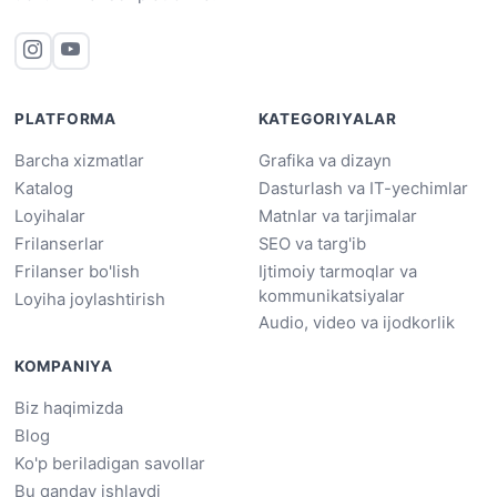
PLATFORMA
KATEGORIYALAR
Barcha xizmatlar
Grafika va dizayn
Katalog
Dasturlash va IT-yechimlar
Loyihalar
Matnlar va tarjimalar
Frilanserlar
SEO va targ'ib
Frilanser bo'lish
Ijtimoiy tarmoqlar va
kommunikatsiyalar
Loyiha joylashtirish
Audio, video va ijodkorlik
KOMPANIYA
Biz haqimizda
Blog
Ko'p beriladigan savollar
Bu qanday ishlaydi