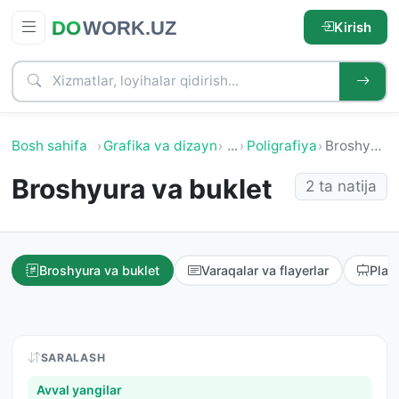
Kirish
Bosh sahifa
Grafika va dizayn
…
Poligrafiya
Broshyura va buklet
Broshyura va buklet
2 ta natija
Broshyura va buklet
Varaqalar va flayerlar
Plak
SARALASH
Avval yangilar