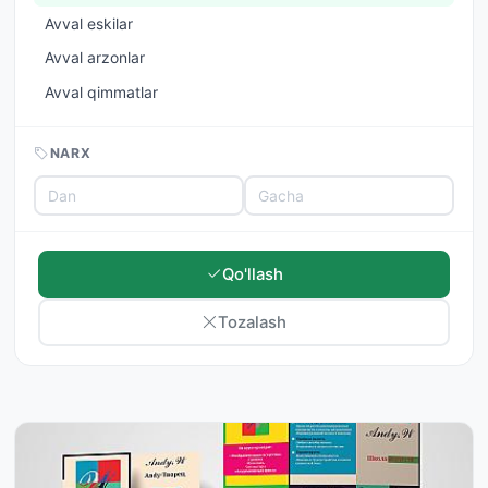
Avval eskilar
Avval arzonlar
Avval qimmatlar
NARX
Qo'llash
Tozalash