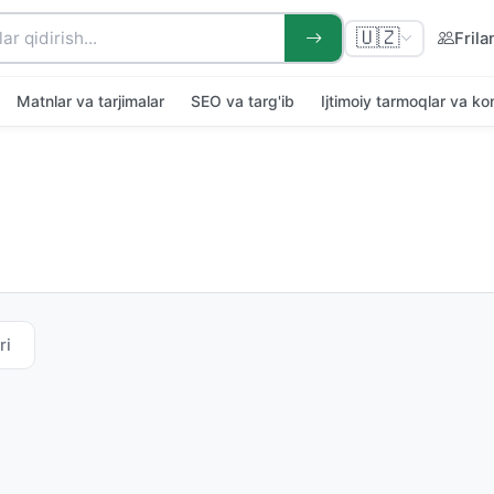
🇺🇿
Frila
Matnlar va tarjimalar
SEO va targ'ib
Ijtimoiy tarmoqlar va k
ri