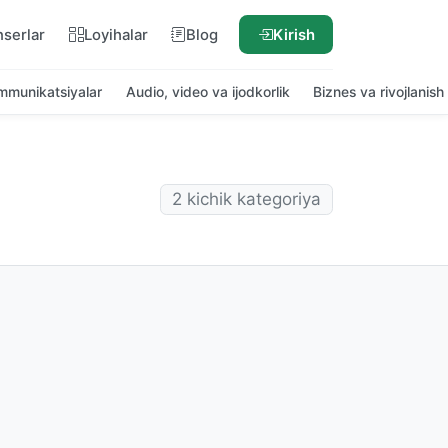
nserlar
Loyihalar
Blog
Kirish
ommunikatsiyalar
Audio, video va ijodkorlik
Biznes va rivojlanish
2 kichik kategoriya