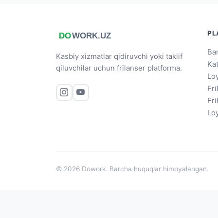
PL
Bar
Kasbiy xizmatlar qidiruvchi yoki taklif
Ka
qiluvchilar uchun frilanser platforma.
Loy
Fri
Fri
Loy
© 2026 Dowork. Barcha huquqlar himoyalangan.