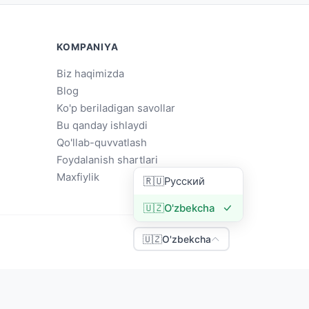
KOMPANIYA
Biz haqimizda
Blog
Ko'p beriladigan savollar
Bu qanday ishlaydi
Qo'llab-quvvatlash
Foydalanish shartlari
Maxfiylik
🇷🇺
Русский
🇺🇿
O'zbekcha
🇺🇿
O'zbekcha