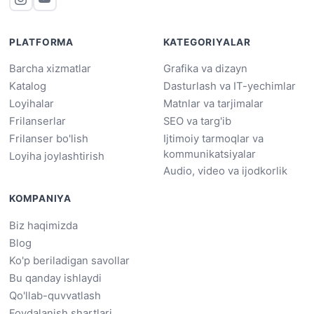
PLATFORMA
KATEGORIYALAR
Barcha xizmatlar
Grafika va dizayn
Katalog
Dasturlash va IT-yechimlar
Loyihalar
Matnlar va tarjimalar
Frilanserlar
SEO va targ'ib
Frilanser bo'lish
Ijtimoiy tarmoqlar va
kommunikatsiyalar
Loyiha joylashtirish
Audio, video va ijodkorlik
KOMPANIYA
Biz haqimizda
Blog
Ko'p beriladigan savollar
Bu qanday ishlaydi
Qo'llab-quvvatlash
Foydalanish shartlari