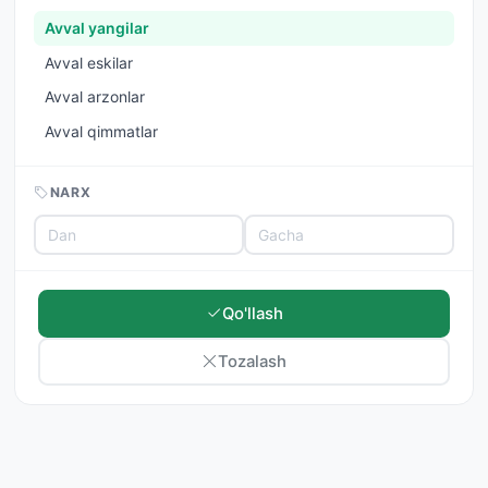
Avval yangilar
Avval eskilar
Avval arzonlar
Avval qimmatlar
NARX
Qo'llash
Tozalash