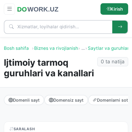
Kirish
Bosh sahifa
Biznes va rivojlanish
…
Saytlar va guruhlarn
Ijtimoiy tarmoq
0 ta natija
guruhlari va kanallari
Domenli sayt
Domensiz sayt
Domenlarni soti
SARALASH