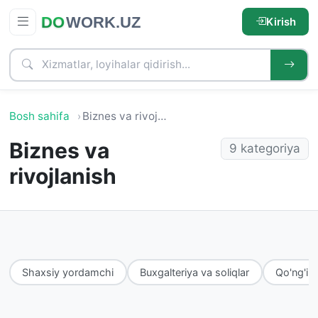
Kirish
Bosh sahifa
Biznes va rivojlanish
Biznes va
9 kategoriya
rivojlanish
Shaxsiy yordamchi
Buxgalteriya va soliqlar
Qo'ng'ir