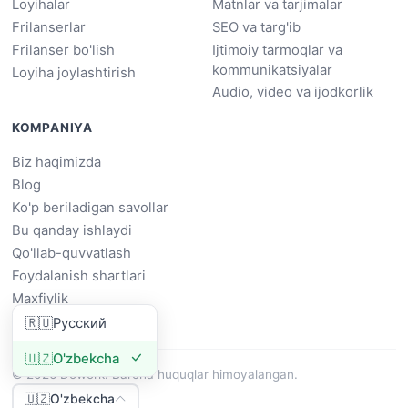
Loyihalar
Matnlar va tarjimalar
Frilanserlar
SEO va targ'ib
Frilanser bo'lish
Ijtimoiy tarmoqlar va
kommunikatsiyalar
Loyiha joylashtirish
Audio, video va ijodkorlik
KOMPANIYA
Biz haqimizda
Blog
Ko'p beriladigan savollar
Bu qanday ishlaydi
Qo'llab-quvvatlash
Foydalanish shartlari
Maxfiylik
🇷🇺
Русский
🇺🇿
O'zbekcha
© 2026 Dowork. Barcha huquqlar himoyalangan.
🇺🇿
O'zbekcha