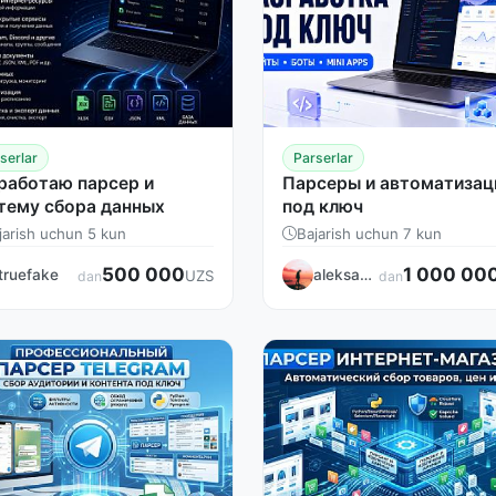
serlar
Parserlar
работаю парсер и
Парсеры и автоматизац
тему сбора данных
под ключ
jarish uchun 5 kun
Bajarish uchun 7 kun
500 000
1 000 00
truefake
aleksandr_progi
UZS
dan
dan