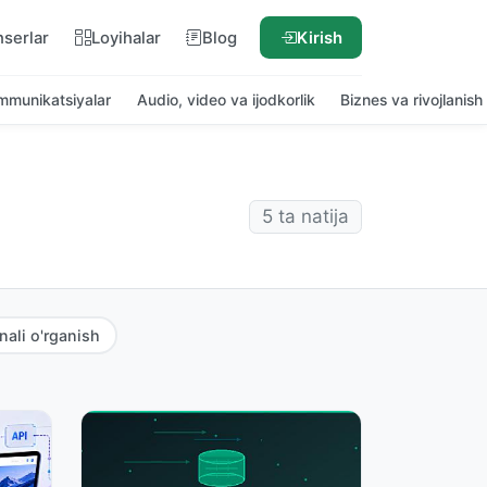
nserlar
Loyihalar
Blog
Kirish
ommunikatsiyalar
Audio, video va ijodkorlik
Biznes va rivojlanish
5 ta natija
ali o'rganish