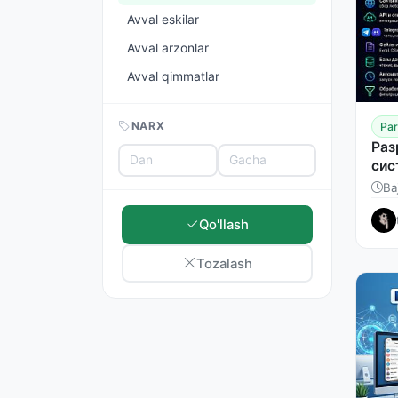
Avval eskilar
Avval arzonlar
Avval qimmatlar
NARX
Par
Раз
сис
Ba
Qo'llash
Tozalash