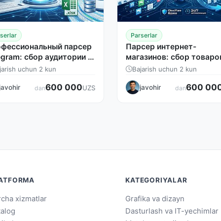
serlar
Parserlar
фессиональный парсер
Парсер интернет-
egram: сбор аудитории и
магазинов: сбор товаро
тента под ключ
цен и фото в Excel и CS
jarish uchun 2 kun
Bajarish uchun 2 kun
600 000
600 00
javohir
javohir
UZS
dan
dan
ATFORMA
KATEGORIYALAR
cha xizmatlar
Grafika va dizayn
talog
Dasturlash va IT-yechimlar