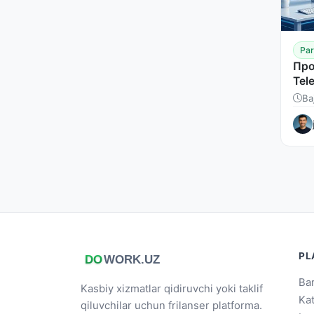
Par
Про
Tel
кон
Ba
PL
Bar
Kasbiy xizmatlar qidiruvchi yoki taklif
Ka
qiluvchilar uchun frilanser platforma.