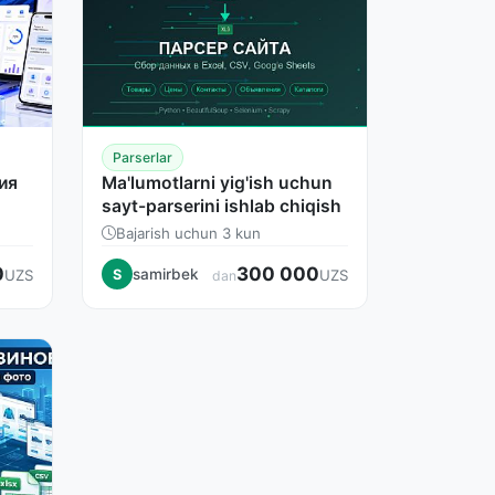
Parserlar
ия
Ma'lumotlarni yig'ish uchun
sayt-parserini ishlab chiqish
Bajarish uchun 3 kun
0
300 000
samirbek
UZS
S
UZS
dan