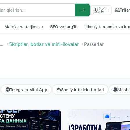
🇺🇿
Frila
Matnlar va tarjimalar
SEO va targ'ib
Ijtimoiy tarmoqlar va k
…
Skriptlar, botlar va mini-ilovalar
Parserlar
Telegram Mini App
Sun'iy intellekt botlari
Mashin