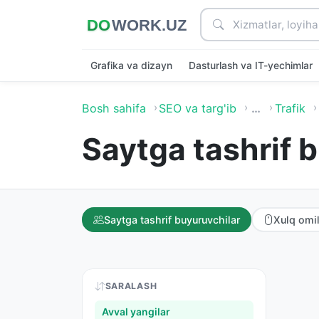
Grafika va dizayn
Dasturlash va IT-yechimlar
Bosh sahifa
SEO va targ'ib
…
Trafik
Saytga tashrif 
Saytga tashrif buyuruvchilar
Xulq omil
SARALASH
Avval yangilar