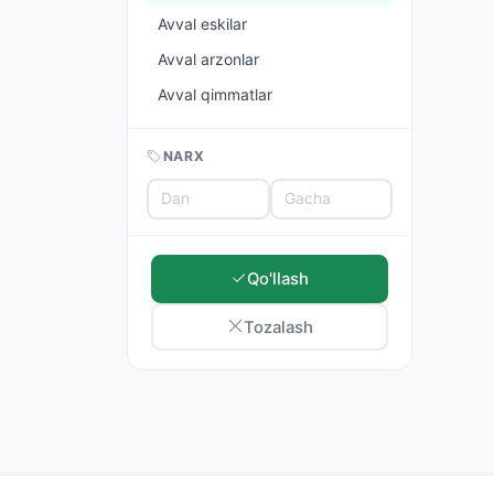
Avval eskilar
Avval arzonlar
Avval qimmatlar
NARX
Qo'llash
Tozalash