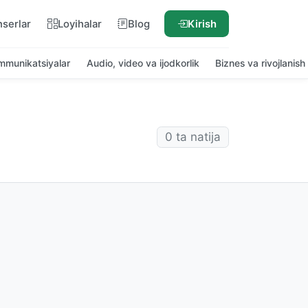
nserlar
Loyihalar
Blog
Kirish
ommunikatsiyalar
Audio, video va ijodkorlik
Biznes va rivojlanish
0 ta natija