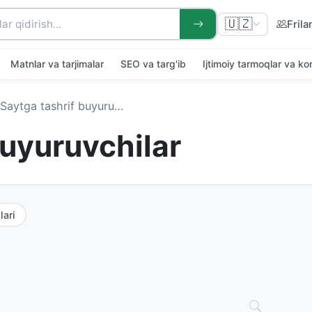
🇺🇿
Frila
Matnlar va tarjimalar
SEO va targ'ib
Ijtimoiy tarmoqlar va k
Saytga tashrif buyuruvchilar
buyuruvchilar
lari