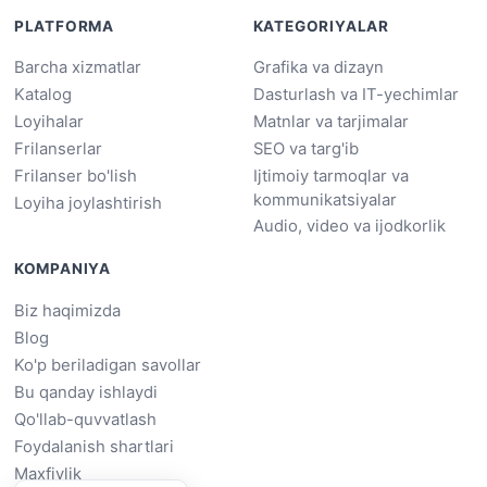
PLATFORMA
KATEGORIYALAR
Barcha xizmatlar
Grafika va dizayn
Katalog
Dasturlash va IT-yechimlar
Loyihalar
Matnlar va tarjimalar
Frilanserlar
SEO va targ'ib
Frilanser bo'lish
Ijtimoiy tarmoqlar va
kommunikatsiyalar
Loyiha joylashtirish
Audio, video va ijodkorlik
KOMPANIYA
Biz haqimizda
Blog
Ko'p beriladigan savollar
Bu qanday ishlaydi
Qo'llab-quvvatlash
Foydalanish shartlari
Maxfiylik