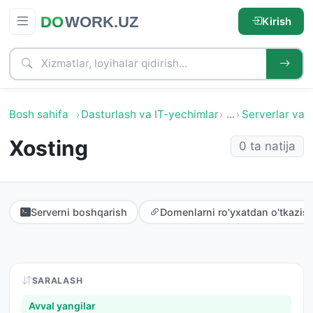
Kirish
Bosh sahifa
Dasturlash va IT-yechimlar
…
Serverlar va 
Xosting
0 ta natija
Serverni boshqarish
Domenlarni ro'yxatdan o'tkazis
SARALASH
Avval yangilar