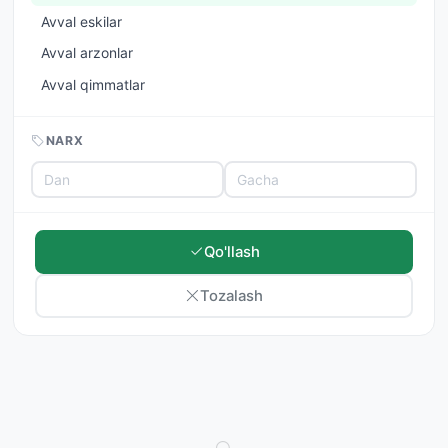
Avval eskilar
Avval arzonlar
Avval qimmatlar
NARX
Qo'llash
Tozalash