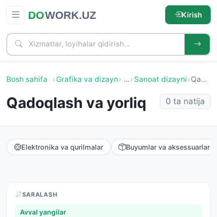
Kirish
Bosh sahifa
Grafika va dizayn
…
Sanoat dizayni
Qadoqlash va yorliq
Qadoqlash va yorliq
0 ta natija
Elektronika va qurilmalar
Buyumlar va aksessuarlar
SARALASH
Avval yangilar