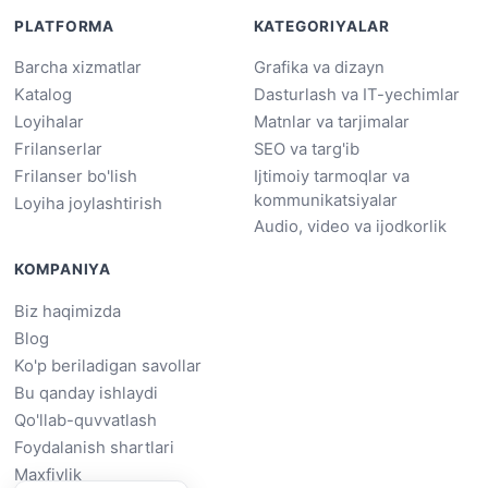
PLATFORMA
KATEGORIYALAR
Barcha xizmatlar
Grafika va dizayn
Katalog
Dasturlash va IT-yechimlar
Loyihalar
Matnlar va tarjimalar
Frilanserlar
SEO va targ'ib
Frilanser bo'lish
Ijtimoiy tarmoqlar va
kommunikatsiyalar
Loyiha joylashtirish
Audio, video va ijodkorlik
KOMPANIYA
Biz haqimizda
Blog
Ko'p beriladigan savollar
Bu qanday ishlaydi
Qo'llab-quvvatlash
Foydalanish shartlari
Maxfiylik