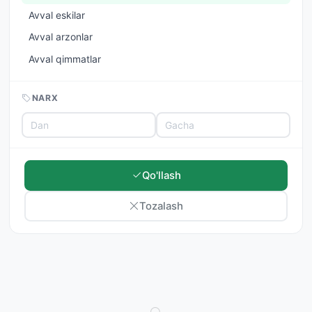
Avval eskilar
Avval arzonlar
Avval qimmatlar
NARX
Qo'llash
Tozalash