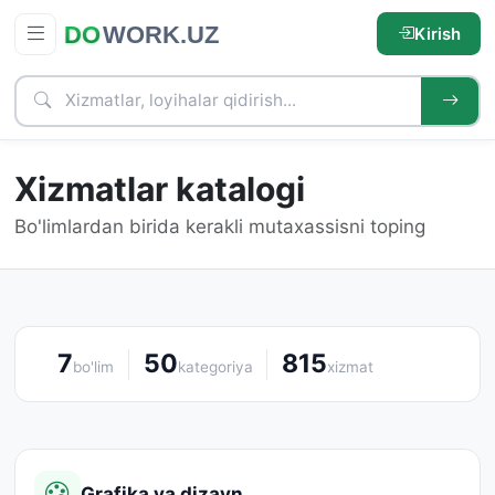
Kirish
Xizmatlar katalogi
Bo'limlardan birida kerakli mutaxassisni toping
7
50
815
bo'lim
kategoriya
xizmat
Grafika va dizayn