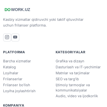
Kasbiy xizmatlar qidiruvchi yoki taklif qiluvchilar
uchun frilanser platforma.
PLATFORMA
KATEGORIYALAR
Barcha xizmatlar
Grafika va dizayn
Katalog
Dasturlash va IT-yechimlar
Loyihalar
Matnlar va tarjimalar
Frilanserlar
SEO va targ'ib
Frilanser bo'lish
Ijtimoiy tarmoqlar va
kommunikatsiyalar
Loyiha joylashtirish
Audio, video va ijodkorlik
KOMPANIYA