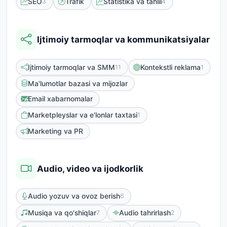
SEO
Trafik
Statistika va tahlil
3
4
Ijtimoiy tarmoqlar va kommunikatsiyalar
Ijtimoiy tarmoqlar va SMM
Kontekstli reklama
11
1
Ma'lumotlar bazasi va mijozlar
Email xabarnomalar
Marketpleyslar va e'lonlar taxtasi
1
Marketing va PR
Audio, video va ijodkorlik
Audio yozuv va ovoz berish
6
Musiqa va qo'shiqlar
Audio tahrirlash
7
2