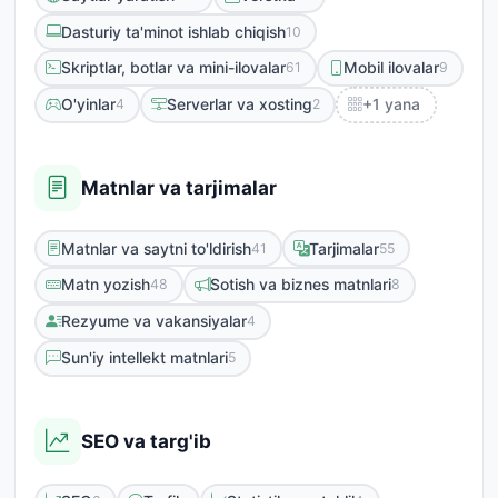
Dasturiy ta'minot ishlab chiqish
10
Skriptlar, botlar va mini-ilovalar
Mobil ilovalar
61
9
O'yinlar
Serverlar va xosting
+1 yana
4
2
Matnlar va tarjimalar
Matnlar va saytni to'ldirish
Tarjimalar
41
55
Matn yozish
Sotish va biznes matnlari
48
8
Rezyume va vakansiyalar
4
Sun'iy intellekt matnlari
5
SEO va targ'ib