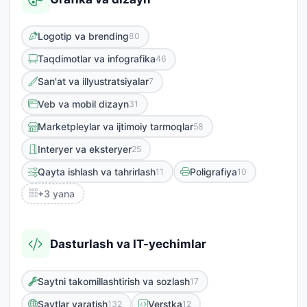
Logotip va brending
80
Taqdimotlar va infografika
46
San'at va illyustratsiyalar
7
Veb va mobil dizayn
31
Marketpleylar va ijtimoiy tarmoqlar
58
Interyer va eksteryer
25
Qayta ishlash va tahrirlash
Poligrafiya
11
10
+3 yana
Dasturlash va IT-yechimlar
Saytni takomillashtirish va sozlash
17
Saytlar yaratish
Verstka
132
12