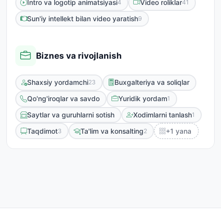
Intro va logotip animatsiyasi
Video roliklar
4
41
Sun'iy intellekt bilan video yaratish
9
Biznes va rivojlanish
Shaxsiy yordamchi
Buxgalteriya va soliqlar
23
Qo'ng'iroqlar va savdo
Yuridik yordam
1
Saytlar va guruhlarni sotish
Xodimlarni tanlash
1
Taqdimot
Ta'lim va konsalting
+1 yana
3
2