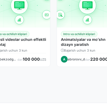
ro va ochilish kliplari
Intro va ochilish kliplari
sli videolar uchun effektli
Animatsiyalar va moʻshn
taj
dizayn yaratish
jarish uchun 3 kun
Bajarish uchun 3 kun
100 000
220 00
bekzodgafurdjanov
abrorovv_d
UZS
A
dan
dan