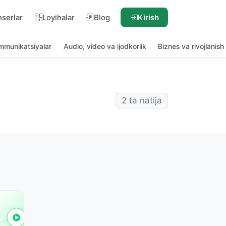
nserlar
Loyihalar
Blog
Kirish
ommunikatsiyalar
Audio, video va ijodkorlik
Biznes va rivojlanish
2 ta natija