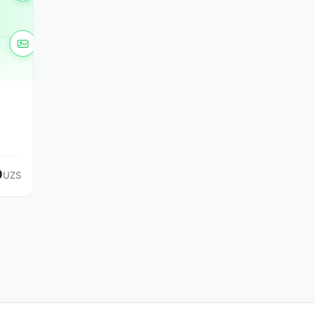
0
UZS