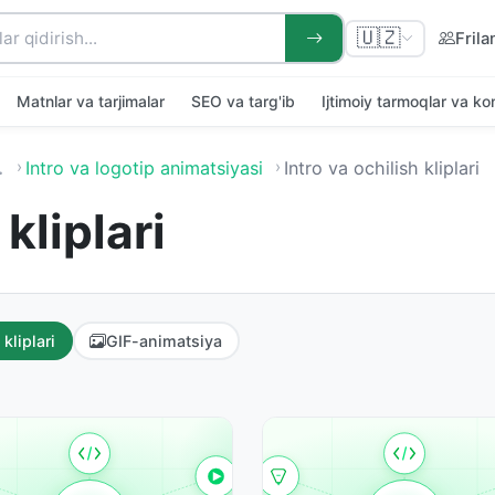
🇺🇿
Frila
Matnlar va tarjimalar
SEO va targ'ib
Ijtimoiy tarmoqlar va k
…
Intro va logotip animatsiyasi
Intro va ochilish kliplari
 kliplari
 kliplari
GIF-animatsiya