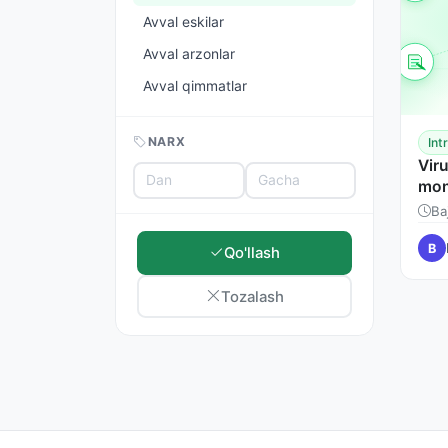
Avval eskilar
Avval arzonlar
Avval qimmatlar
NARX
Int
Viru
mon
Ba
B
Qo'llash
Tozalash