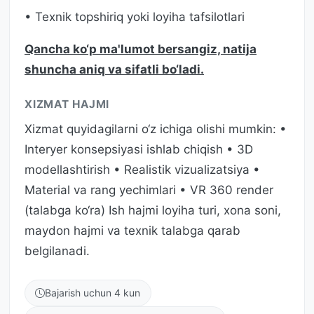
• Texnik topshiriq yoki loyiha tafsilotlari
Qancha ko‘p ma'lumot bersangiz, natija
shuncha aniq va sifatli bo‘ladi.
XIZMAT HAJMI
Xizmat quyidagilarni o‘z ichiga olishi mumkin: •
Interyer konsepsiyasi ishlab chiqish • 3D
modellashtirish • Realistik vizualizatsiya •
Material va rang yechimlari • VR 360 render
(talabga ko‘ra) Ish hajmi loyiha turi, xona soni,
maydon hajmi va texnik talabga qarab
belgilanadi.
Bajarish uchun 4 kun