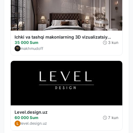
Ichki va tashqi makonlarning 3D vizualizatsiy...
35 000 Sum
3 kun
makhmudoff
Level.design.uz
60 000 Sum
7 kun
level.design.uz
L