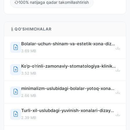
100% natijaga qadar takomillashtirish
QO'SHIMCHALAR
Bolalar-uchun-shinam-va-estetik-xona-dizayni.pdf
3.69 MB
Ko'p-o'rinli-zamonaviy-stomatologiya-klinikasi.pdf
3.52 MB
minimalizm-uslubidagi-bolalar-yotoq-xonasi-dizayni.pdf
2.66 MB
Turli-xil-uslubdagi-yuvinish-xonalari-dizayni-VR-360-renderlar-bilan.pdf
2.39 MB