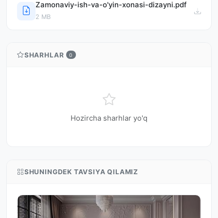
Zamonaviy-ish-va-o'yin-xonasi-dizayni.pdf
2 MB
SHARHLAR
0
Hozircha sharhlar yo'q
SHUNINGDEK TAVSIYA QILAMIZ