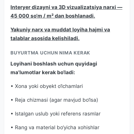
Interyer dizayni va 3D vizualizatsiya narxi —
45 000 so‘m / m² dan boshlanadi.
Yakuniy narx va muddat loyiha hajmi va
talablar asosida kelishiladi.
BUYURTMA UCHUN NIMA KERAK
Loyihani boshlash uchun quyidagi
ma'lumotlar kerak bo‘ladi:
• Xona yoki obyekt o‘lchamlari
• Reja chizmasi (agar mavjud bo‘lsa)
• Istalgan uslub yoki referens rasmlar
• Rang va material bo‘yicha xohishlar