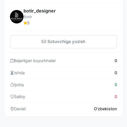
botir_designer
Botir
5
Sotuvchiga yozish
Bajarilgan buyurtmalar
0
Ishda
0
Ijobiy
0
Salbiy
0
Davlat
O'zbekiston