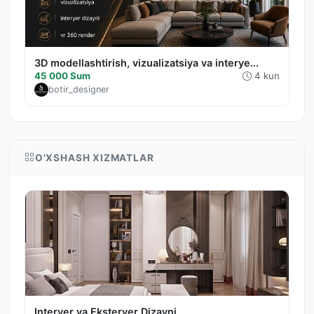
3D modellashtirish, vizualizatsiya va interye...
45 000 Sum
4 kun
botir_designer
O'XSHASH XIZMATLAR
Interyer va Eksteryer Dizayni