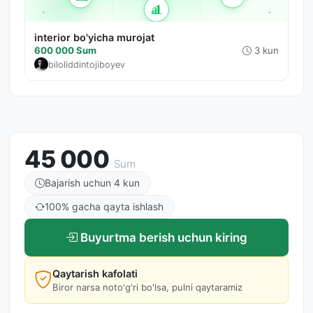
interior bo'yicha murojat
600 000 Sum
3 kun
biloliddintojiboyev
45 000
Sum
Bajarish uchun 4 kun
100% gacha qayta ishlash
Buyurtma berish uchun kiring
Qaytarish kafolati
Biror narsa noto'g'ri bo'lsa, pulni qaytaramiz