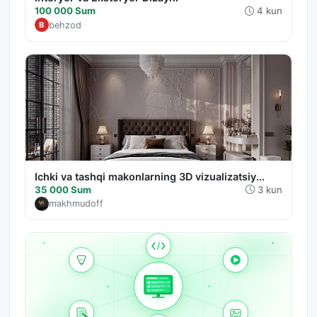
100 000 Sum
4 kun
behzod
B
Ichki va tashqi makonlarning 3D vizualizatsiy...
35 000 Sum
3 kun
makhmudoff