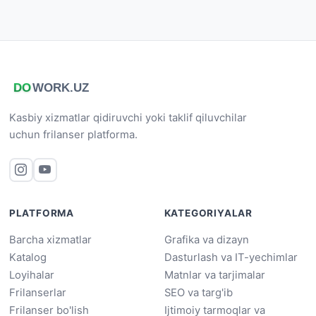
Kasbiy xizmatlar qidiruvchi yoki taklif qiluvchilar
uchun frilanser platforma.
PLATFORMA
KATEGORIYALAR
Barcha xizmatlar
Grafika va dizayn
Katalog
Dasturlash va IT-yechimlar
Loyihalar
Matnlar va tarjimalar
Frilanserlar
SEO va targ'ib
Frilanser bo'lish
Ijtimoiy tarmoqlar va