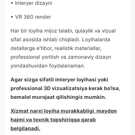
• Interyer dizayni
• VR 360 render
Har bir loyiha mijoz talabi, qulaylik va vizual
sifat asosida ishlab chiqiladi. Loyihalarda
detallarga e'tibor, realistik materiallar,
professional yoritish va zamonaviy dizayn
yondashuvidan foydalanaman.
Agar sizga sifatli interyer loyihasi yoki
professional 3D vizualizatsiya kerak bo‘lsa,
bemalol murojaat qilishingiz mumkin.
Xizmat narxi loyiha murakkabligi, maydon
hajmi va texnik topshiriqqa qarab
belgilanadi.