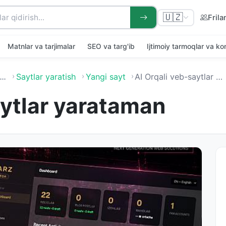
🇺🇿
Frila
Matnlar va tarjimalar
SEO va targ'ib
Ijtimoiy tarmoqlar va k
…
Saytlar yaratish
Yangi sayt
AI Orqali veb-saytlar yarataman
aytlar yarataman