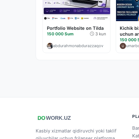
Portfolio Website on Tilda
Kichik b
150 000 Sum
3 kun
uchun ar
150 000
abdurahmonabdurazzaqov
umarbo
PL
Bar
Kasbiy xizmatlar qidiruvchi yoki taklif
Ka
qiluvchilar uchun frilanser platforma.