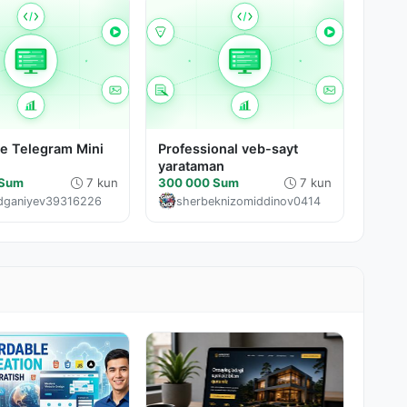
е Telegram Mini
Professional veb-sayt
yarataman
 Sum
7 kun
300 000 Sum
7 kun
dganiyev39316226
sherbeknizomiddinov0414