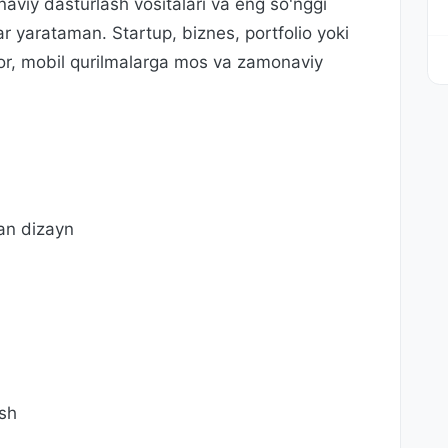
aviy dasturlash vositalari va eng so'nggi
tlar yarataman. Startup, biznes, portfolio yoki
kor, mobil qurilmalarga mos va zamonaviy
an dizayn
ish