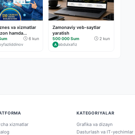
iznes va xizmatlar
Zamonaviy veb-saytlar
zon hamda...
yaratish
 Sum
6 kun
500 000 Sum
2 kun
yfazliddinov
abdulxafiz
A
ATFORMA
KATEGORIYALAR
cha xizmatlar
Grafika va dizayn
talog
Dasturlash va IT-yechimlar