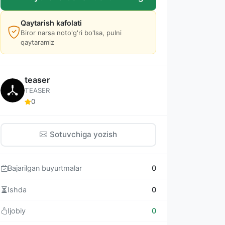
Qaytarish kafolati
Biror narsa noto'g'ri bo'lsa, pulni
qaytaramiz
teaser
TEASER
0
Sotuvchiga yozish
Bajarilgan buyurtmalar
0
Ishda
0
Ijobiy
0