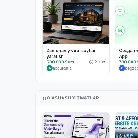
Zamonaviy veb-saytlar
Создани
yaratish
App
500 000 Sum
2 kun
700 000
abdulxafiz
begzo
A
B
O'XSHASH XIZMATLAR