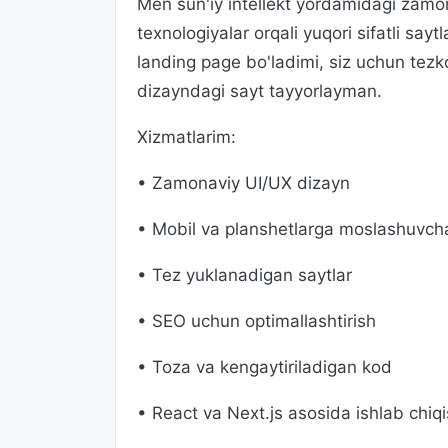
Men sun'iy intellekt yordamidagi zamon
texnologiyalar orqali yuqori sifatli say
landing page bo'ladimi, siz uchun tez
dizayndagi sayt tayyorlayman.
Xizmatlarim:
• Zamonaviy UI/UX dizayn
• Mobil va planshetlarga moslashuvch
• Tez yuklanadigan saytlar
• SEO uchun optimallashtirish
• Toza va kengaytiriladigan kod
• React va Next.js asosida ishlab chiq