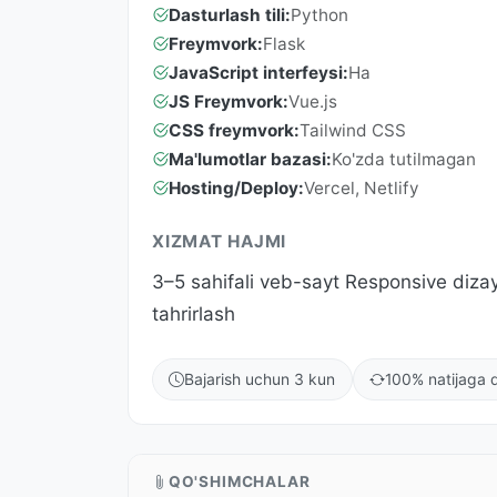
Dasturlash tili:
Python
Freymvork:
Flask
JavaScript interfeysi:
Ha
JS Freymvork:
Vue.js
CSS freymvork:
Tailwind CSS
Ma'lumotlar bazasi:
Ko'zda tutilmagan
Hosting/Deploy:
Vercel, Netlify
XIZMAT HAJMI
3–5 sahifali veb-sayt Responsive diza
tahrirlash
Bajarish uchun 3 kun
100% natijaga q
QO'SHIMCHALAR