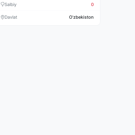
Salbiy
0
Davlat
O'zbekiston