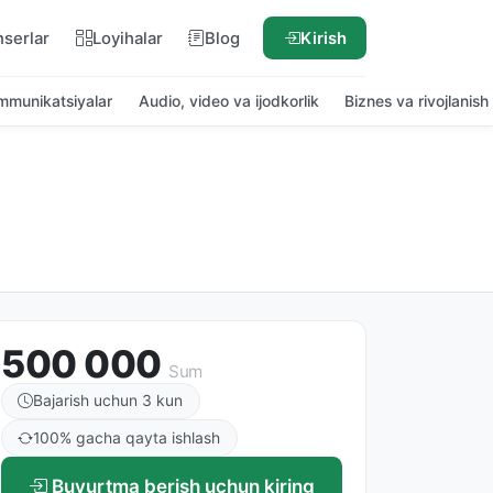
nserlar
Loyihalar
Blog
Kirish
ommunikatsiyalar
Audio, video va ijodkorlik
Biznes va rivojlanish
500 000
Sum
Bajarish uchun 3 kun
100% gacha qayta ishlash
Buyurtma berish uchun kiring