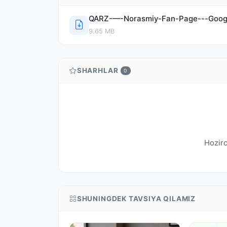
QARZ-—-Norasmiy-Fan-Page---Goo
9.65 MB
SHARHLAR
0
Hozirc
SHUNINGDEK TAVSIYA QILAMIZ