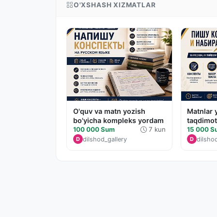
O'XSHASH XIZMATLAR
O'quv va matn yozish
Matnlar 
bo'yicha kompleks yordam
taqdimot
100 000 Sum
7 kun
15 000 
dilshod_gallery
dilsho
D
D