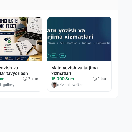
yozish va
Matn yozish va tarjima
lar tayyorlash
xizmatlari
Sum
2 kun
15 000 Sum
1 kun
d_gallery
azizbek_writer