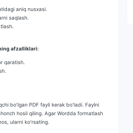
tidagi aniq nusxasi.
arni saqlash.
tlash.
ng afzalliklari:
or qaratish.
sh.
i bo'lgan PDF fayli kerak bo'ladi. Faylni
shonch hosil qiling. Agar Wordda formatlash
mos, ularni ko'rsating.