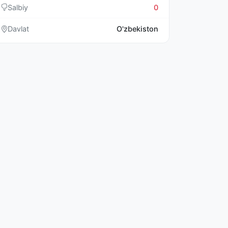
Salbiy
0
Davlat
O'zbekiston