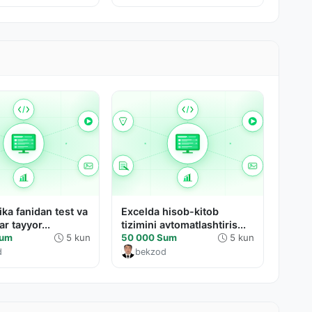
ka fanidan test va
Excelda hisob-kitob
ar tayyor...
tizimini avtomatlashtiris...
Sum
5 kun
50 000 Sum
5 kun
d
bekzod