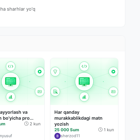
ha sharhlar yo'q
tayyorlash va
Har qanday
h bo'yicha pro...
murakkablikdagi matn
Sum
2 kun
yozish
25 000 Sum
1 kun
myusuf
sherzod11