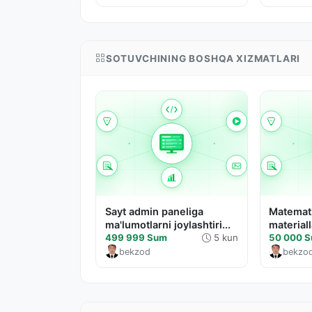
SOTUVCHINING BOSHQA XIZMATLARI
Sayt admin paneliga
Matemati
ma'lumotlarni joylashtiri...
materiall
499 999 Sum
5 kun
50 000 
bekzod
bekzo