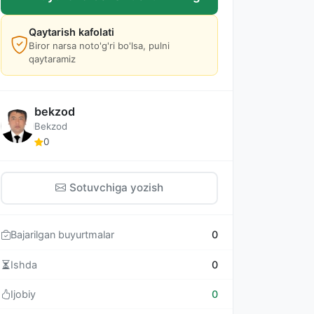
Qaytarish kafolati
Biror narsa noto'g'ri bo'lsa, pulni
qaytaramiz
bekzod
Bekzod
0
Sotuvchiga yozish
Bajarilgan buyurtmalar
0
Ishda
0
Ijobiy
0