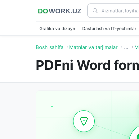
Grafika va dizayn
Dasturlash va IT-yechimlar
Bosh sahifa
Matnlar va tarjimalar
…
Ma
PDFni Word form