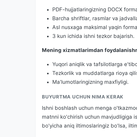
PDF-hujjatlaringizning DOCX forma
Barcha shriftlar, rasmlar va jadvall
Asl nusxaga maksimal yaqin forma
3 kun ichida ishni tezkor bajarish.
Mening xizmatlarimdan foydalanishni
Yuqori aniqlik va tafsilotlarga e'tib
Tezkorlik va muddatlarga rioya qili
Ma'lumotlaringizning maxfiyligi.
BUYURTMA UCHUN NIMA KERAK
Ishni boshlash uchun menga o'tkazmoqch
matnni ko'chirish uchun mavjudligiga i
bo'yicha aniq iltimoslaringiz bo'lsa, ilti