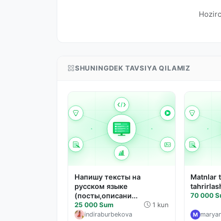
Hozirc
SHUNINGDEK TAVSIYA QILAMIZ
Напишу тексты на
Matnlar 
русском языке
tahrirlas
(посты,описани...
70 000 
25 000 Sum
1 kun
indiraburbekova
marya
M