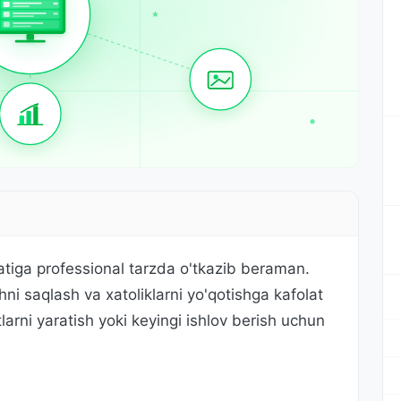
atiga professional tarzda o'tkazib beraman.
hni saqlash va xatoliklarni yo'qotishga kafolat
larni yaratish yoki keyingi ishlov berish uchun