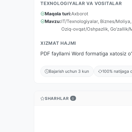
TEXNOLOGIYALAR VA VOSITALAR
Maqola turi:
Axborot
Mavzu:
IT/Texnologiyalar, Biznes/Moliya
Oziq-ovqat/Oshpazlik, Go'zallik
XIZMAT HAJMI
PDF fayllarni Word formatiga xatosiz o'
Bajarish uchun 3 kun
100% natijaga q
SHARHLAR
0