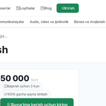
nserlar
Loyihalar
Blog
Kirish
ommunikatsiyalar
Audio, video va ijodkorlik
Biznes va rivojlanish
azish
sh
50 000
Sum
Bajarish uchun 3 kun
100% gacha qayta ishlash
Buyurtma berish uchun kiring