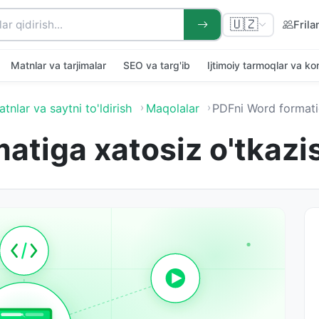
🇺🇿
Frila
Matnlar va tarjimalar
SEO va targ'ib
Ijtimoiy tarmoqlar va k
tnlar va saytni to'ldirish
Maqolalar
PDFni Word formatiga xatosiz o'tk
atiga xatosiz o'tkazi