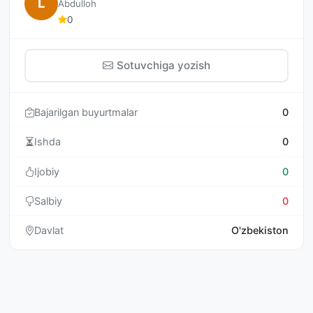
L
Abdulloh
0
Sotuvchiga yozish
Bajarilgan buyurtmalar
0
Ishda
0
Ijobiy
0
Salbiy
0
Davlat
O'zbekiston