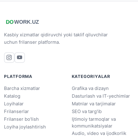
Kasbiy xizmatlar qidiruvchi yoki taklif qiluvchilar
uchun frilanser platforma.
PLATFORMA
KATEGORIYALAR
Barcha xizmatlar
Grafika va dizayn
Katalog
Dasturlash va IT-yechimlar
Loyihalar
Matnlar va tarjimalar
Frilanserlar
SEO va targ'ib
Frilanser bo'lish
Ijtimoiy tarmoqlar va
kommunikatsiyalar
Loyiha joylashtirish
Audio, video va ijodkorlik