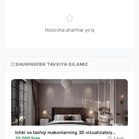
Hozircha sharhlar yo'q
SHUNINGDEK TAVSIYA QILAMIZ
Ichki va tashqi makonlarning 3D vizualizatsiy...
35 000 Sum
3 kun