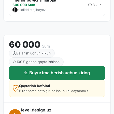
interior bo'yicha murojat
600 000 Sum
3 kun
biloliddintojiboyev
60 000
Sum
Bajarish uchun 7 kun
100% gacha qayta ishlash
Buyurtma berish uchun kiring
Qaytarish kafolati
Biror narsa noto'g'ri bo'lsa, pulni qaytaramiz
level.design.uz