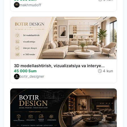
makhmudoff
3D modellashtirish, vizualizatsiya va interye...
45 000 Sum
4 kun
botir_designer