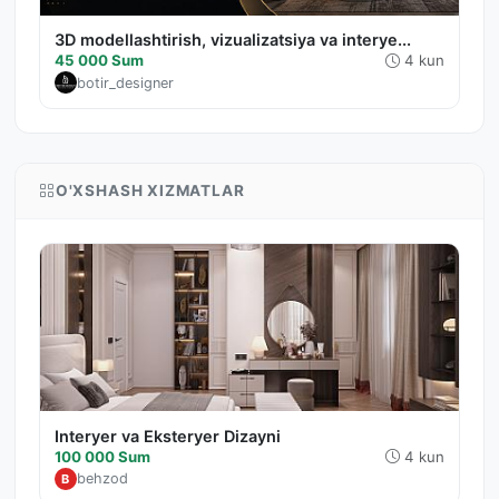
3D modellashtirish, vizualizatsiya va interye...
45 000 Sum
4 kun
botir_designer
O'XSHASH XIZMATLAR
Interyer va Eksteryer Dizayni
100 000 Sum
4 kun
behzod
B