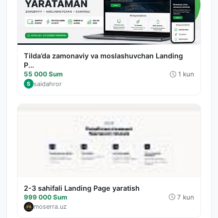
Tilda’da zamonaviy va moslashuvchan Landing
P...
55 000 Sum
1 kun
saidahror
S
2-3 sahifali Landing Page yaratish
999 000 Sum
7 kun
moserra.uz