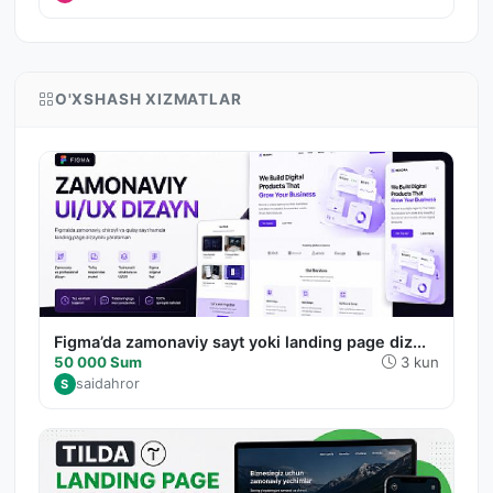
O'XSHASH XIZMATLAR
Figma’da zamonaviy sayt yoki landing page diz...
50 000 Sum
3 kun
saidahror
S