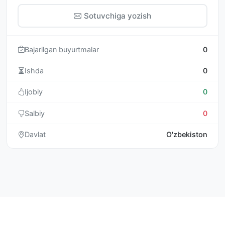
Sotuvchiga yozish
Bajarilgan buyurtmalar
0
Ishda
0
Ijobiy
0
Salbiy
0
Davlat
O'zbekiston