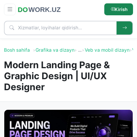
Kirish
Bosh sahifa
Grafika va dizayn
…
Veb va mobil dizayn
V
Modern Landing Page &
Graphic Design | UI/UX
Designer