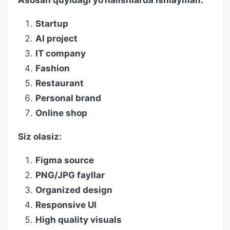
Asosan quyidagi yo‘nalishlarda ishlayman:
Startup
AI project
IT company
Fashion
Restaurant
Personal brand
Online shop
Siz olasiz:
Figma source
PNG/JPG fayllar
Organized design
Responsive UI
High quality visuals