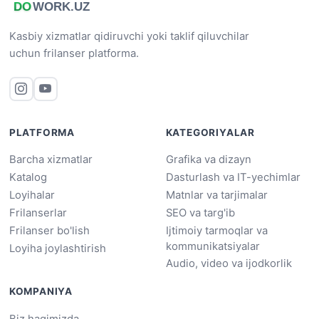
Kasbiy xizmatlar qidiruvchi yoki taklif qiluvchilar
uchun frilanser platforma.
PLATFORMA
KATEGORIYALAR
Barcha xizmatlar
Grafika va dizayn
Katalog
Dasturlash va IT-yechimlar
Loyihalar
Matnlar va tarjimalar
Frilanserlar
SEO va targ'ib
Frilanser bo'lish
Ijtimoiy tarmoqlar va
kommunikatsiyalar
Loyiha joylashtirish
Audio, video va ijodkorlik
KOMPANIYA
Biz haqimizda