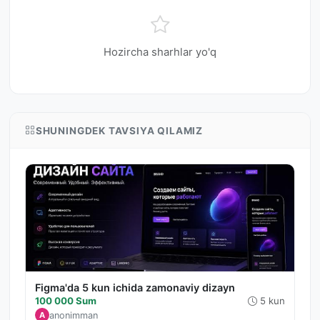
Hozircha sharhlar yo'q
SHUNINGDEK TAVSIYA QILAMIZ
Figma'da 5 kun ichida zamonaviy dizayn
100 000 Sum
5 kun
anonimman
A