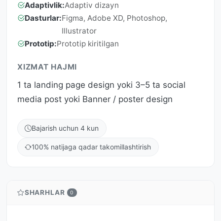
Adaptivlik:
Adaptiv dizayn
Dasturlar:
Figma, Adobe XD, Photoshop,
Illustrator
Prototip:
Prototip kiritilgan
XIZMAT HAJMI
1 ta landing page design yoki 3–5 ta social
media post yoki Banner / poster design
Bajarish uchun 4 kun
100% natijaga qadar takomillashtirish
SHARHLAR
0