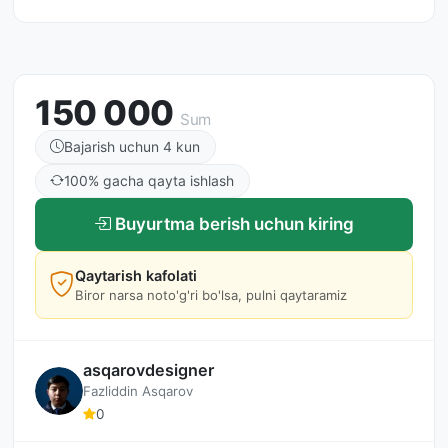
150 000
Sum
Bajarish uchun 4 kun
100% gacha qayta ishlash
Buyurtma berish uchun kiring
Qaytarish kafolati
Biror narsa noto'g'ri bo'lsa, pulni qaytaramiz
asqarovdesigner
Fazliddin Asqarov
0