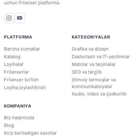
uchun frilanser platforma.
PLATFORMA
KATEGORIYALAR
Barcha xizmatlar
Grafika va dizayn
Katalog
Dasturlash va IT-yechimlar
Loyihalar
Matnlar va tarjimalar
Frilanserlar
SEO va targ'ib
Frilanser bo'lish
Ijtimoiy tarmoqlar va
kommunikatsiyalar
Loyiha joylashtirish
Audio, video va ijodkorlik
KOMPANIYA
Biz haqimizda
Blog
Ko'p beriladigan savollar