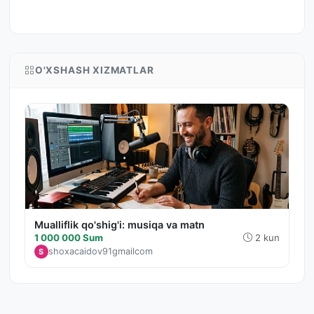
O'XSHASH XIZMATLAR
Mualliflik qo'shig'i: musiqa va matn
1 000 000 Sum
2 kun
shoxacaidov91gmailcom
S