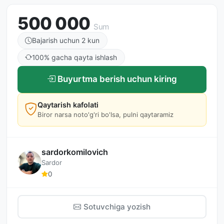
500 000
Sum
Bajarish uchun 2 kun
100% gacha qayta ishlash
Buyurtma berish uchun kiring
Qaytarish kafolati
Biror narsa noto'g'ri bo'lsa, pulni qaytaramiz
sardorkomilovich
Sardor
0
Sotuvchiga yozish