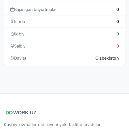
Bajarilgan buyurtmalar
0
Ishda
0
Ijobiy
0
Salbiy
0
Davlat
O'zbekiston
Kasbiy xizmatlar qidiruvchi yoki taklif qiluvchilar