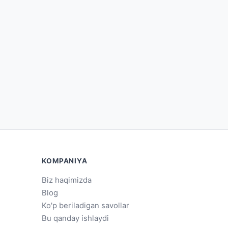
KOMPANIYA
Biz haqimizda
Blog
Ko'p beriladigan savollar
Bu qanday ishlaydi