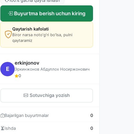
100% gacha qayta ishlash
Buyurtma berish uchun kiring
Qaytarish kafolati
Biror narsa noto'g'ri bo'lsa, pulni
qaytaramiz
erkinjonov
E
Эркинжонов Абдуллох Носиржонович
0
Sotuvchiga yozish
Bajarilgan buyurtmalar
0
Ishda
0