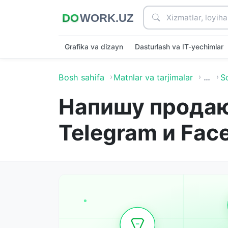
Grafika va dizayn
Dasturlash va IT-yechimlar
Bosh sahifa
Matnlar va tarjimalar
…
S
Напишу продаю
Telegram и Fac