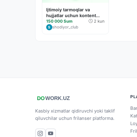
Ijtimoiy tarmoqlar va
hujjatlar uchun kontent...
150 000 Sum
2 kun
shodiyor_club
S
PL
Bar
Kasbiy xizmatlar qidiruvchi yoki taklif
Ka
qiluvchilar uchun frilanser platforma.
Loy
Fri