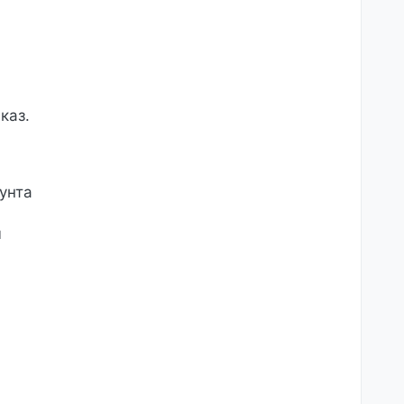
каз.
унта
м