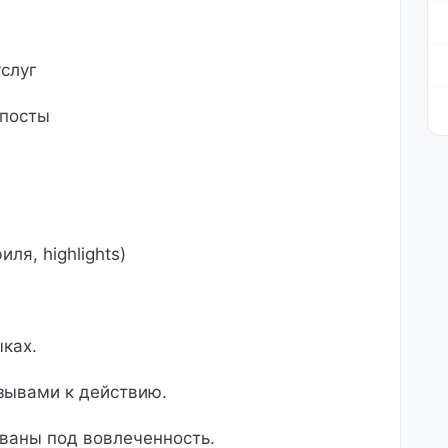
слуг
посты
ля, highlights)
ыках.
зывами к действию.
ваны под вовлеченность.