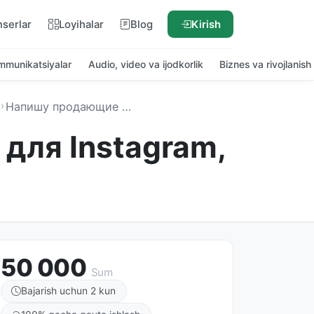
nserlar
Loyihalar
Blog
Kirish
ommunikatsiyalar
Audio, video va ijodkorlik
Biznes va rivojlanish
Напишу продающие посты и сторис для Instagram, Telegram и Facebook
для Instagram,
50 000
Sum
Bajarish uchun 2 kun