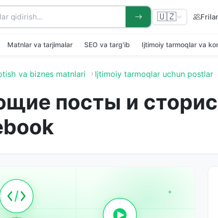
🇺🇿
Frila
Matnlar va tarjimalar
SEO va targ'ib
Ijtimoiy tarmoqlar va k
otish va biznes matnlari
Ijtimoiy tarmoqlar uchun postlar
щие посты и сторис 
ebook