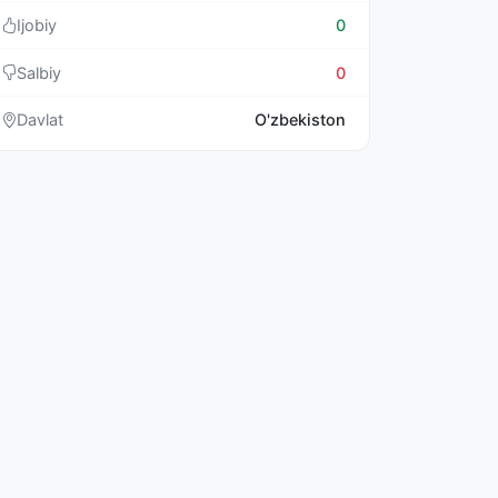
Ijobiy
0
Salbiy
0
Davlat
O'zbekiston