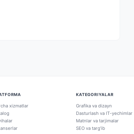
ATFORMA
KATEGORIYALAR
cha xizmatlar
Grafika va dizayn
talog
Dasturlash va IT-yechimlar
ihalar
Matnlar va tarjimalar
lanserlar
SEO va targ'ib