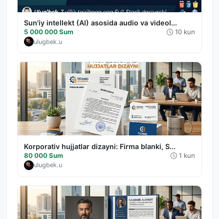
Sun'iy intellekt (AI) asosida audio va videol...
5 000 000 Sum
10 kun
ulugbek.u
Korporativ hujjatlar dizayni: Firma blanki, S...
80 000 Sum
1 kun
ulugbek.u