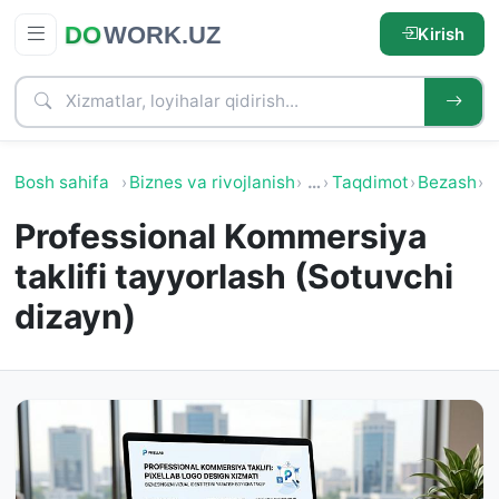
Kirish
Bosh sahifa
Biznes va rivojlanish
…
Taqdimot
Bezash
P
Professional Kommersiya
taklifi tayyorlash (Sotuvchi
dizayn)