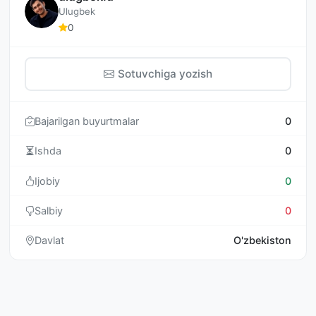
Ulugbek
0
Sotuvchiga yozish
Bajarilgan buyurtmalar
0
Ishda
0
Ijobiy
0
Salbiy
0
Davlat
O'zbekiston