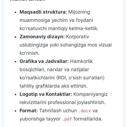
Maqsadli struktura:
Mijozning
muammosiga yechim va foydani
ko'rsatuvchi mantiqiy ketma-ketlik.
Zamonaviy dizayn:
Korporativ
uslubingizga yoki sohangizga mos vizual
ko'rinish.
Grafika va Jadvallar:
Hamkorlik
bosqichlari, narxlar va natijalar
ko'rsatkichlarini (ROI, o'sish sur'atlari)
tahliliy grafiklarda aks ettirish.
Logotip va Kontaktlar:
Kompaniyangiz
rekvizitlarini professional joylashtirish.
Format:
Tahrirlash uchun
va
.docx
yuborishga tayyor
formatlarida.
.pdf