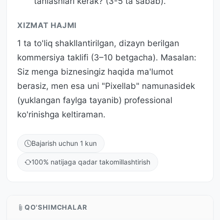
tanlashlari kerak? (3-5 ta sabab).
XIZMAT HAJMI
1 ta to'liq shakllantirilgan, dizayn berilgan
kommersiya taklifi (3–10 betgacha). Masalan:
Siz menga biznesingiz haqida ma'lumot
berasiz, men esa uni "Pixellab" namunasidek
(yuklangan faylga tayanib) professional
ko'rinishga keltiraman.
Bajarish uchun 1 kun
100% natijaga qadar takomillashtirish
QO'SHIMCHALAR