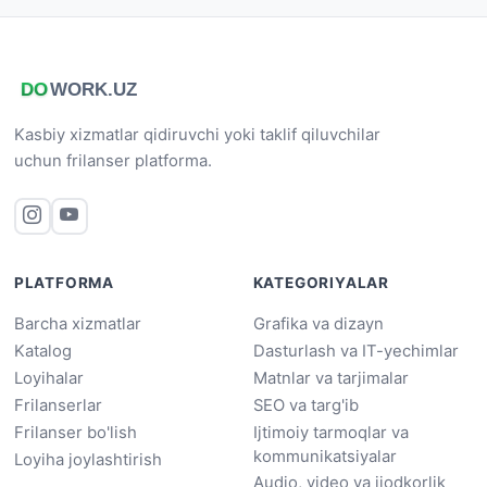
Kasbiy xizmatlar qidiruvchi yoki taklif qiluvchilar
uchun frilanser platforma.
PLATFORMA
KATEGORIYALAR
Barcha xizmatlar
Grafika va dizayn
Katalog
Dasturlash va IT-yechimlar
Loyihalar
Matnlar va tarjimalar
Frilanserlar
SEO va targ'ib
Frilanser bo'lish
Ijtimoiy tarmoqlar va
kommunikatsiyalar
Loyiha joylashtirish
Audio, video va ijodkorlik