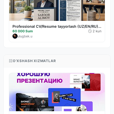
Professional CV/Resume tayyorlash (UZ/EN/RU)...
60 000 Sum
2 kun
ulugbek.u
O'XSHASH XIZMATLAR