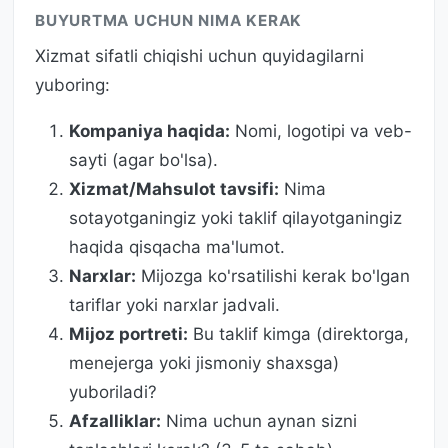
BUYURTMA UCHUN NIMA KERAK
Xizmat sifatli chiqishi uchun quyidagilarni
yuboring:
Kompaniya haqida:
Nomi, logotipi va veb-
sayti (agar bo'lsa).
Xizmat/Mahsulot tavsifi:
Nima
sotayotganingiz yoki taklif qilayotganingiz
haqida qisqacha ma'lumot.
Narxlar:
Mijozga ko'rsatilishi kerak bo'lgan
tariflar yoki narxlar jadvali.
Mijoz portreti:
Bu taklif kimga (direktorga,
menejerga yoki jismoniy shaxsga)
yuboriladi?
Afzalliklar:
Nima uchun aynan sizni