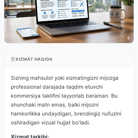
XIZMAT HAQIDA
Sizning mahsulot yoki xizmatingizni mijozga
professional darajada taqdim etuvchi
kommersiya taklifini tayyorlab beraman. Bu
shunchaki matn emas, balki mijozni
hamkorlikka undaydigan, brendingiz nufuzini
oshiradigan vizual hujjat bo'ladi.
Xizmat tarkibi: