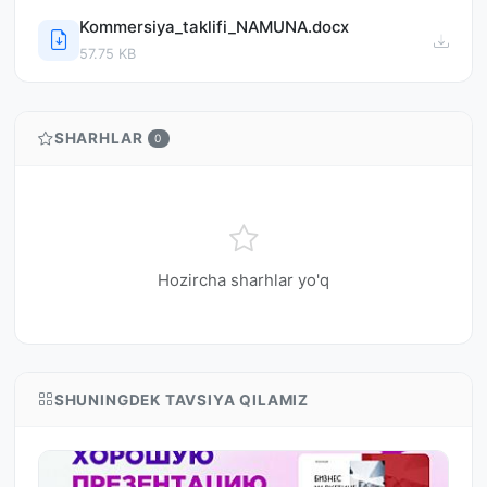
Kommersiya_taklifi_NAMUNA.docx
57.75 KB
SHARHLAR
0
Hozircha sharhlar yo'q
SHUNINGDEK TAVSIYA QILAMIZ