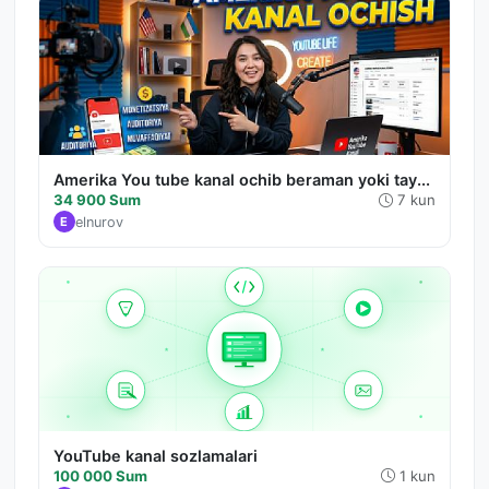
Amerika You tube kanal ochib beraman yoki tay...
34 900 Sum
7 kun
elnurov
E
YouTube kanal sozlamalari
100 000 Sum
1 kun