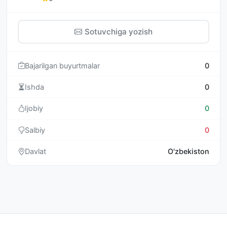
Sotuvchiga yozish
Bajarilgan buyurtmalar
0
Ishda
0
Ijobiy
0
Salbiy
0
Davlat
O'zbekiston