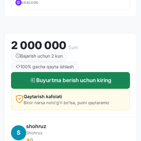
okacode
O
2 000 000
Sum
Bajarish uchun 2 kun
100% gacha qayta ishlash
Buyurtma berish uchun kiring
Qaytarish kafolati
Biror narsa noto'g'ri bo'lsa, pulni qaytaramiz
shohruz
S
Shohruz
0