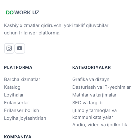
Kasbiy xizmatlar qidiruvchi yoki taklif qiluvchilar
uchun frilanser platforma.
PLATFORMA
KATEGORIYALAR
Barcha xizmatlar
Grafika va dizayn
Katalog
Dasturlash va IT-yechimlar
Loyihalar
Matnlar va tarjimalar
Frilanserlar
SEO va targ'ib
Frilanser bo'lish
Ijtimoiy tarmoqlar va
kommunikatsiyalar
Loyiha joylashtirish
Audio, video va ijodkorlik
KOMPANIYA