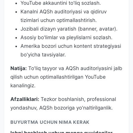
YouTube akkauntini to'liq sozlash.
Kanalni AQSh auditoriyasi va qidiruv
tizimlari uchun optimallashtirish.
Jozibali dizayn yaratish (banner, avatar).
Asosiy bo'limlar va pleylislarni sozlash.
Amerika bozori uchun kontent strategiyasi
bo'yicha tavsiyalar.
Natija:
To'liq tayyor va AQSh auditoriyasini jalb
qilish uchun optimallashtirilgan YouTube
kanalingiz.
Afzalliklari:
Tezkor boshlanish, professional
yondashuv, AQSh bozoriga yo'naltirilganlik.
BUYURTMA UCHUN NIMA KERAK
Ishni boshlash uchun menga quyidagilar