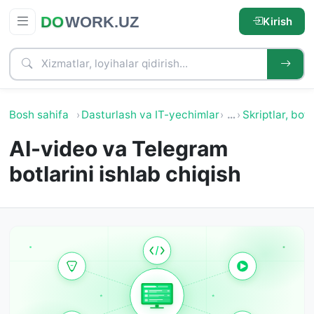
Kirish
Bosh sahifa
Dasturlash va IT-yechimlar
…
Skriptlar, botl
AI-video va Telegram
botlarini ishlab chiqish