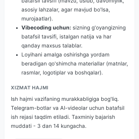
batafsil tavsifi (mavzu, uslub, davomiylik,
asosiy lahzalar, agar mavjud bo'lsa,
murojaatlar).
Vibecoding uchun:
sizning g'oyangizning
batafsil tavsifi, istalgan natija va har
qanday maxsus talablar.
Loyihani amalga oshirishga yordam
beradigan qo'shimcha materiallar (matnlar,
rasmlar, logotiplar va boshqalar).
XIZMAT HAJMI
Ish hajmi vazifaning murakkabligiga bog'liq.
Telegram-botlar va AI-videolar uchun batafsil
ish rejasi taqdim etiladi. Taxminiy bajarish
muddati - 3 dan 14 kungacha.