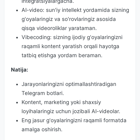
integratsiyalargacha.
AI-video: sun'iy intellekt yordamida sizning
g'oyalaringiz va so'rovlaringiz asosida
qisqa videoroliklar yarataman.
Vibecoding: sizning ijodiy g'oyalaringizni
raqamli kontent yaratish orqali hayotga
tatbiq etishga yordam beraman.
Natija:
Jarayonlaringizni optimallashtiradigan
Telegram botlari.
Kontent, marketing yoki shaxsiy
loyihalaringiz uchun jozibali AI-videolar.
Eng jasur g'oyalaringizni raqamli formatda
amalga oshirish.