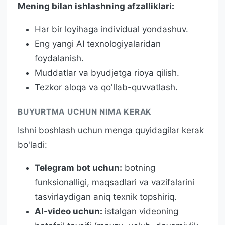
Mening bilan ishlashning afzalliklari:
Har bir loyihaga individual yondashuv.
Eng yangi AI texnologiyalaridan
foydalanish.
Muddatlar va byudjetga rioya qilish.
Tezkor aloqa va qo'llab-quvvatlash.
BUYURTMA UCHUN NIMA KERAK
Ishni boshlash uchun menga quyidagilar kerak
bo'ladi:
Telegram bot uchun:
botning
funksionalligi, maqsadlari va vazifalarini
tasvirlaydigan aniq texnik topshiriq.
AI-video uchun:
istalgan videoning