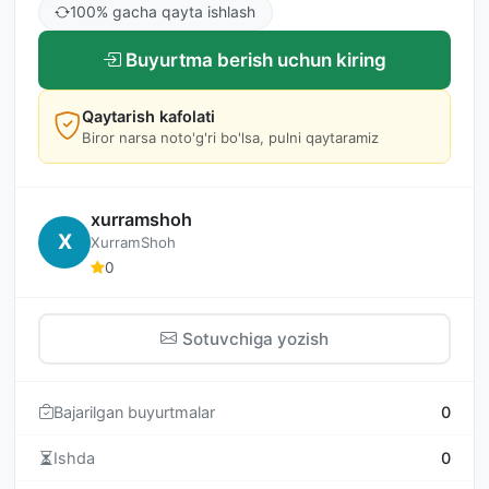
100% gacha qayta ishlash
Buyurtma berish uchun kiring
Qaytarish kafolati
Biror narsa noto'g'ri bo'lsa, pulni qaytaramiz
xurramshoh
X
XurramShoh
0
Sotuvchiga yozish
Bajarilgan buyurtmalar
0
Ishda
0