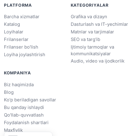
PLATFORMA
KATEGORIYALAR
Barcha xizmatlar
Grafika va dizayn
Katalog
Dasturlash va IT-yechimlar
Loyihalar
Matnlar va tarjimalar
Frilanserlar
SEO va targ'ib
Frilanser bo'lish
Ijtimoiy tarmoqlar va
kommunikatsiyalar
Loyiha joylashtirish
Audio, video va ijodkorlik
KOMPANIYA
Biz haqimizda
Blog
Ko'p beriladigan savollar
Bu qanday ishlaydi
Qo'llab-quvvatlash
Foydalanish shartlari
Maxfiylik