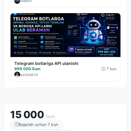
vladov
Telegram botlariga API ulanishi
999 000 Sum
7 kun
azizbek14
15 000
Sum
Bajarish uchun 7 kun