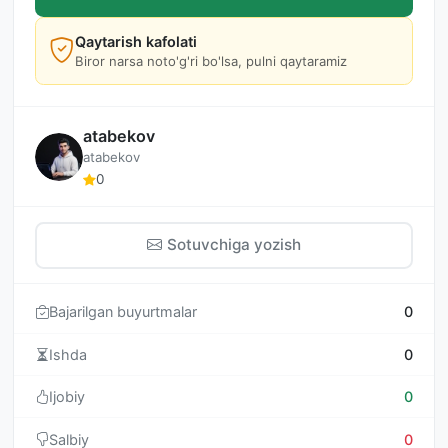
Qaytarish kafolati
Biror narsa noto'g'ri bo'lsa, pulni qaytaramiz
atabekov
atabekov
0
Sotuvchiga yozish
Bajarilgan buyurtmalar
0
Ishda
0
Ijobiy
0
Salbiy
0