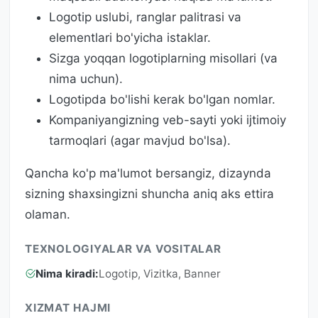
Logotip uslubi, ranglar palitrasi va
elementlari bo'yicha istaklar.
Sizga yoqqan logotiplarning misollari (va
nima uchun).
Logotipda bo'lishi kerak bo'lgan nomlar.
Kompaniyangizning veb-sayti yoki ijtimoiy
tarmoqlari (agar mavjud bo'lsa).
Qancha ko'p ma'lumot bersangiz, dizaynda
sizning shaxsingizni shuncha aniq aks ettira
olaman.
TEXNOLOGIYALAR VA VOSITALAR
Nima kiradi:
Logotip, Vizitka, Banner
XIZMAT HAJMI