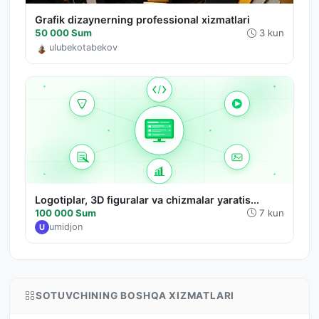
Grafik dizaynerning professional xizmatlari
50 000 Sum
3 kun
ulubekotabekov
Logotiplar, 3D figuralar va chizmalar yaratis...
100 000 Sum
7 kun
umidjon
U
SOTUVCHINING BOSHQA XIZMATLARI