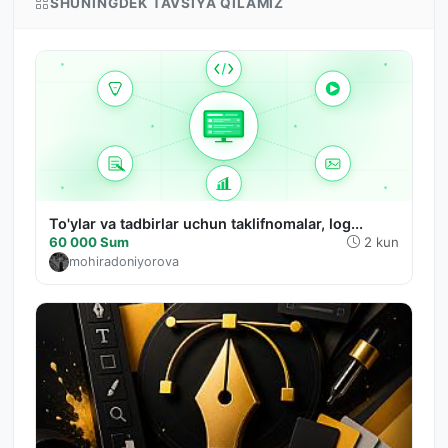
SHUNINGDEK TAVSIYA QILAMIZ
To'ylar va tadbirlar uchun taklifnomalar, log...
60 000 Sum
2 kun
mohiradoniyorova