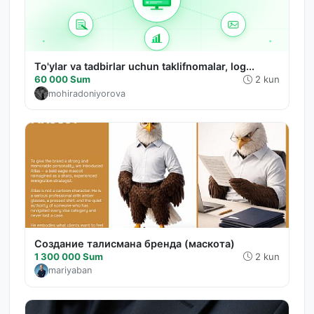
To'ylar va tadbirlar uchun taklifnomalar, log...
60 000 Sum
2 kun
mohiradoniyorova
Создание талисмана бренда (маскота)
1 300 000 Sum
2 kun
mariyaban