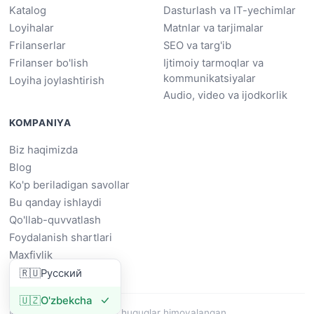
Katalog
Dasturlash va IT-yechimlar
Loyihalar
Matnlar va tarjimalar
Frilanserlar
SEO va targ'ib
Frilanser bo'lish
Ijtimoiy tarmoqlar va
kommunikatsiyalar
Loyiha joylashtirish
Audio, video va ijodkorlik
KOMPANIYA
Biz haqimizda
Blog
Ko'p beriladigan savollar
Bu qanday ishlaydi
Qo'llab-quvvatlash
Foydalanish shartlari
Maxfiylik
🇷🇺
Русский
🇺🇿
O'zbekcha
© 2026 Dowork. Barcha huquqlar himoyalangan.