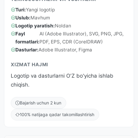
Turi:
Yangi logotip
Uslub:
Mavhum
Logotip yaratish:
Noldan
Fayl
AI (Adobe Illustrator), SVG, PNG, JPG,
formatlari:
PDF, EPS, CDR (CorelDRAW)
Dasturlar:
Adobe Illustrator, Figma
XIZMAT HAJMI
Logotip va dasturlarni O'Z bo'yicha ishlab
chiqish.
Bajarish uchun 2 kun
100% natijaga qadar takomillashtirish