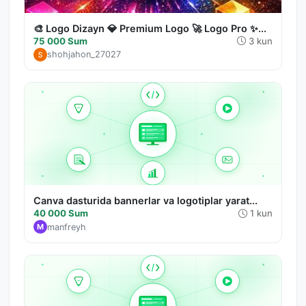
🎨 Logo Dizayn 💎 Premium Logo 🚀 Logo Pro ✨...
75 000 Sum
3 kun
shohjahon_27027
Canva dasturida bannerlar va logotiplar yarat...
40 000 Sum
1 kun
manfreyh
M