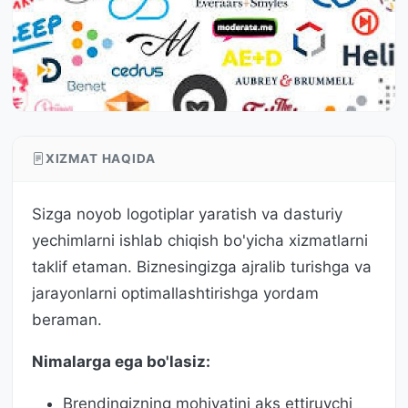
XIZMAT HAQIDA
Sizga noyob logotiplar yaratish va dasturiy
yechimlarni ishlab chiqish bo'yicha xizmatlarni
taklif etaman. Biznesingizga ajralib turishga va
jarayonlarni optimallashtirishga yordam
beraman.
Nimalarga ega bo'lasiz:
Brendingizning mohiyatini aks ettiruvchi