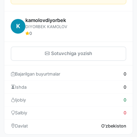
kamolovdiyorbek
K
DIYORBEK KAMOLOV
0
Sotuvchiga yozish
Bajarilgan buyurtmalar
0
Ishda
0
Ijobiy
0
Salbiy
0
Davlat
O'zbekiston