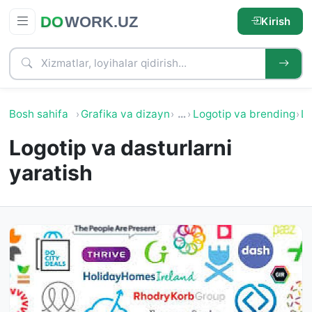
Kirish
Bosh sahifa
Grafika va dizayn
…
Logotip va brending
Lo
Logotip va dasturlarni
yaratish