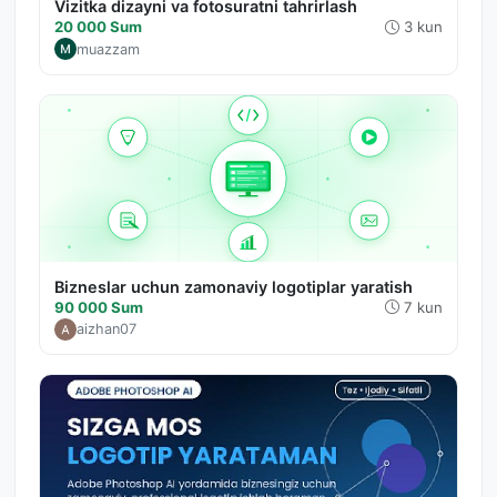
Vizitka dizayni va fotosuratni tahrirlash
20 000 Sum
3 kun
muazzam
Bizneslar uchun zamonaviy logotiplar yaratish
90 000 Sum
7 kun
aizhan07