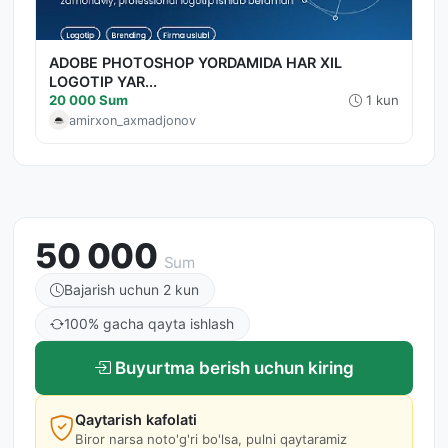
ADOBE PHOTOSHOP YORDAMIDA HAR XIL
LOGOTIP YAR...
20 000 Sum
1 kun
amirxon_axmadjonov
50 000
Sum
Bajarish uchun 2 kun
100% gacha qayta ishlash
Buyurtma berish uchun kiring
Qaytarish kafolati
Biror narsa noto'g'ri bo'lsa, pulni qaytaramiz