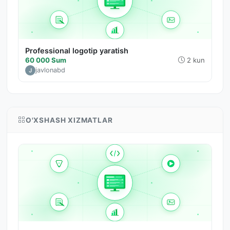
Professional logotip yaratish
60 000 Sum
2 kun
javlonabd
O'XSHASH XIZMATLAR