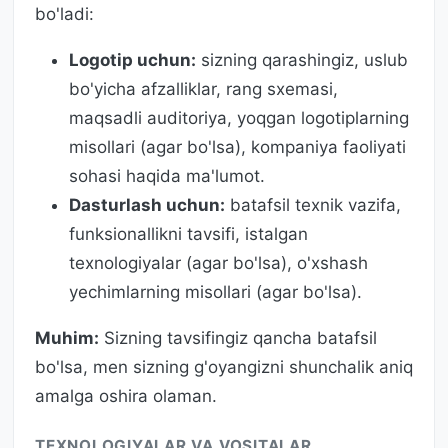
bo'ladi:
Logotip uchun:
sizning qarashingiz, uslub
bo'yicha afzalliklar, rang sxemasi,
maqsadli auditoriya, yoqgan logotiplarning
misollari (agar bo'lsa), kompaniya faoliyati
sohasi haqida ma'lumot.
Dasturlash uchun:
batafsil texnik vazifa,
funksionallikni tavsifi, istalgan
texnologiyalar (agar bo'lsa), o'xshash
yechimlarning misollari (agar bo'lsa).
Muhim:
Sizning tavsifingiz qancha batafsil
bo'lsa, men sizning g'oyangizni shunchalik aniq
amalga oshira olaman.
TEXNOLOGIYALAR VA VOSITALAR