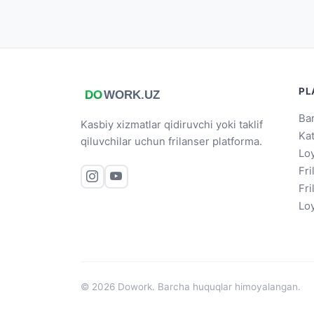
PL
Bar
Kasbiy xizmatlar qidiruvchi yoki taklif
Ka
qiluvchilar uchun frilanser platforma.
Loy
Fri
Fri
Loy
© 2026 Dowork. Barcha huquqlar himoyalangan.