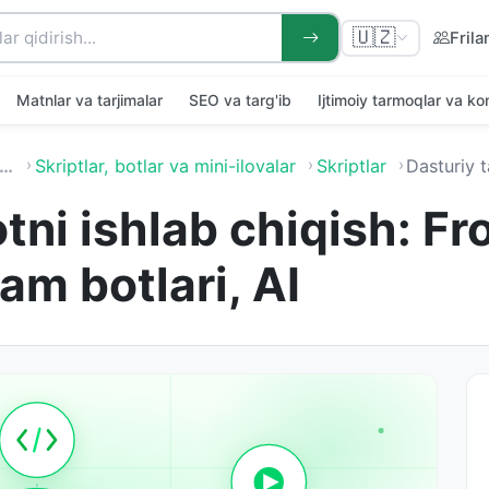
🇺🇿
Frila
Matnlar va tarjimalar
SEO va targ'ib
Ijtimoiy tarmoqlar va k
…
Skriptlar, botlar va mini-ilovalar
Skriptlar
Dasturiy ta'minotni ishlab chiqish:
tni ishlab chiqish: Fr
am botlari, AI