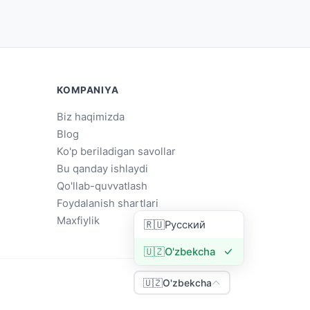
KOMPANIYA
Biz haqimizda
Blog
Ko'p beriladigan savollar
Bu qanday ishlaydi
Qo'llab-quvvatlash
Foydalanish shartlari
Maxfiylik
🇷🇺
Русский
🇺🇿
O'zbekcha
🇺🇿
O'zbekcha