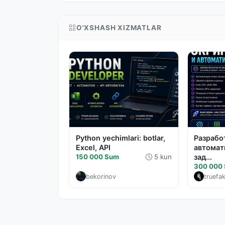
O'XSHASH XIZMATLAR
Python yechimlari: botlar,
Разрабо
Excel, API
автомат
150 000 Sum
5 kun
зад...
300 000
bekorinov
truefa