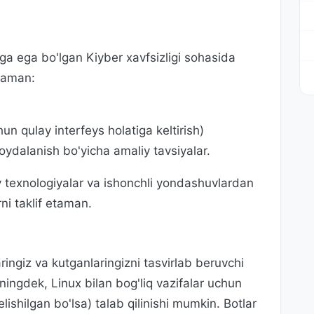
mga ega bo'lgan Kiyber xavfsizligi sohasida
laman:
un qulay interfeys holatiga keltirish)
ydalanish bo'yicha amaliy tavsiyalar.
y texnologiyalar va ishonchli yondashuvlardan
i taklif etaman.
ngiz va kutganlaringizni tasvirlab beruvchi
uningdek, Linux bilan bog'liq vazifalar uchun
elishilgan bo'lsa) talab qilinishi mumkin. Botlar