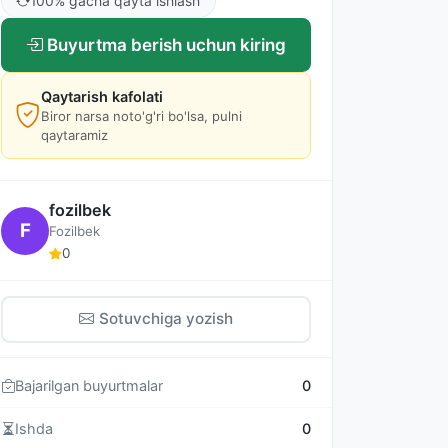
100% gacha qayta ishlash
Buyurtma berish uchun kiring
Qaytarish kafolati
Biror narsa noto'g'ri bo'lsa, pulni
qaytaramiz
fozilbek
F
Fozilbek
0
Sotuvchiga yozish
Bajarilgan buyurtmalar
0
Ishda
0