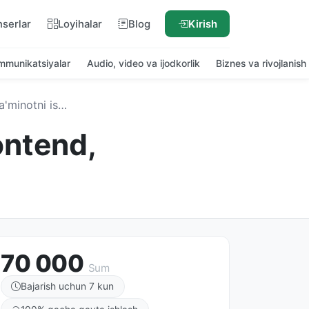
nserlar
Loyihalar
Blog
Kirish
ommunikatsiyalar
Audio, video va ijodkorlik
Biznes va rivojlanish
 Frontend, Backend, Telegram botlari, AI
ontend,
70 000
Sum
Bajarish uchun 7 kun