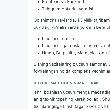
Frontend va Backend
Telegram botlarini yaratish
Qo'shimcha ravishda, 1,5 yillik tajriba
quyidagi yo'nalishlarda yordam bera o
Linuxni o'rnatish
Linuxni sizga moslashtirish (siz uch
Nmap, Burpsuite, Metasploit dan fo
Sizning vazifalaringiz uchun zamonavi
foydalangan holda kompleks yechimlarn
BUYURTMA UCHUN NIMA KERAK
Ishni boshlash uchun menga maqsadlari
aniq texnik topshiriq kerak bo'ladi. Sh
tizimlaringizga kirish (agar xavfsiz va k