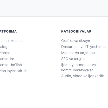
ATFORMA
KATEGORIYALAR
cha xizmatlar
Grafika va dizayn
talog
Dasturlash va IT-yechimlar
ihalar
Matnlar va tarjimalar
lanserlar
SEO va targ'ib
lanser bo'lish
Ijtimoiy tarmoqlar va
kommunikatsiyalar
iha joylashtirish
Audio, video va ijodkorlik