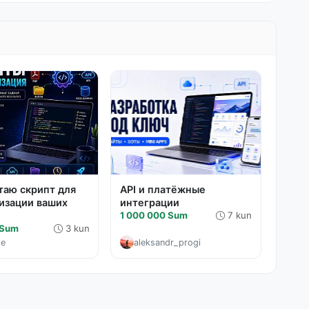
таю скрипт для
API и платёжные
изации ваших
интеграции
1 000 000 Sum
7 kun
 Sum
3 kun
ke
aleksandr_progi