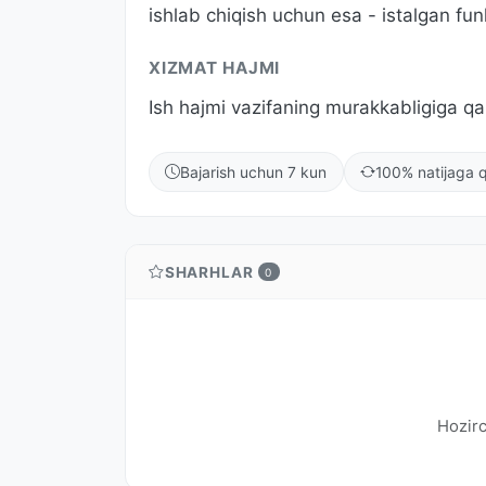
ishlab chiqish uchun esa - istalgan funk
XIZMAT HAJMI
Ish hajmi vazifaning murakkabligiga qa
Bajarish uchun 7 kun
100% natijaga q
SHARHLAR
0
Hozirc