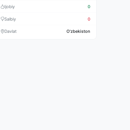
Ijobiy
0
Salbiy
0
Davlat
O'zbekiston