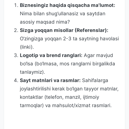
Biznesingiz haqida qisqacha ma'lumot:
Nima bilan shug‘ullanasiz va saytdan
asosiy maqsad nima?
Sizga yoqqan misollar (Referenslar):
O‘zingizga yoqqan 2-3 ta saytning havolasi
(linki).
Logotip va brend ranglari:
Agar mavjud
bo‘lsa (bo‘lmasa, mos ranglarni birgalikda
tanlaymiz).
Sayt matnlari va rasmlar:
Sahifalarga
joylashtirilishi kerak bo‘lgan tayyor matnlar,
kontaktlar (telefon, manzil, ijtimoiy
tarmoqlar) va mahsulot/xizmat rasmlari.