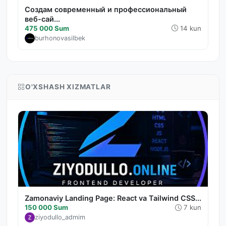
Создам современный и профессиональный
веб-сай...
475 000 Sum
14 kun
burhonovasilbek
O'XSHASH XIZMATLAR
Zamonaviy Landing Page: React va Tailwind CSS...
150 000 Sum
7 kun
ziyodullo_admim