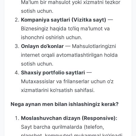
Ma'lum bir mahsulot yoki xizmatni tezkor
sotish uchun.
Kompaniya saytlari (Vizitka sayt)
—
Biznesingiz haqida to‘liq ma’lumot va
ishonchni oshirish uchun.
Onlayn do‘konlar
— Mahsulotlaringizni
internet orqali avtomatlashtirilgan holda
sotish uchun.
Shaxsiy portfolio saytlari
—
Mutaxassislar va frilanserlar uchun o‘z
xizmatlarini ko‘rsatish sahifasi.
Nega aynan men bilan ishlashingiz kerak?
Moslashuvchan dizayn (Responsive):
Sayt barcha qurilmalarda (telefon,
planshet, kompyuter) mukammal ko‘rinadi.