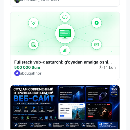
Fullstack veb-dasturchi: g'oyadan amalga oshi...
500 000 Sum
14 kun
abduqahhor
A