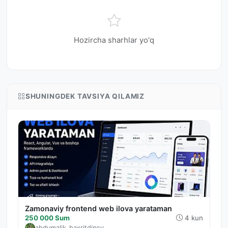
Hozircha sharhlar yo'q
SHUNINGDEK TAVSIYA QILAMIZ
Zamonaviy frontend web ilova yarataman
250 000 Sum
4 kun
abdumalik_baxritdinov