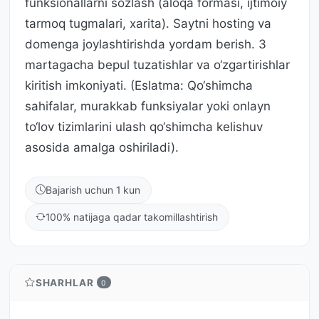
funksionallarni sozlash (aloqa formasi, ijtimoiy
tarmoq tugmalari, xarita). Saytni hosting va
domenga joylashtirishda yordam berish. 3
martagacha bepul tuzatishlar va o‘zgartirishlar
kiritish imkoniyati. (Eslatma: Qo‘shimcha
sahifalar, murakkab funksiyalar yoki onlayn
to‘lov tizimlarini ulash qo‘shimcha kelishuv
asosida amalga oshiriladi).
Bajarish uchun 1 kun
100% natijaga qadar takomillashtirish
SHARHLAR
0