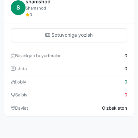
shamshod
S
Shamshod
0
Sotuvchiga yozish
Bajarilgan buyurtmalar
0
Ishda
0
Ijobiy
0
Salbiy
0
Davlat
O'zbekiston