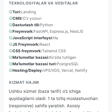
TEXNOLOGIYALAR VA VOSITALAR
Turi:
Landing
CMS:
O'z yozuvi
Dasturlash tili:
Python
Freymvork:
FastAPI, Express.js, NestJS
JavaScript interfeysi:
Ha
JS Freymvork:
React
CSS freymvork:
Tailwind CSS
Ma'lumotlar bazasi:
Ko'zda tutilgan
Ma'lumotlar bazasi turi:
PostgreSQL
Hosting/Deploy:
VPS/VDS, Vercel, Netlify
XIZMAT HAJMI
Ushbu xizmat (baza tarifi) o‘z ichiga
quyidagilarni oladi: 1 ta to‘liq moslashuvchan
(responsive) sahifa yaratish. Asosiy