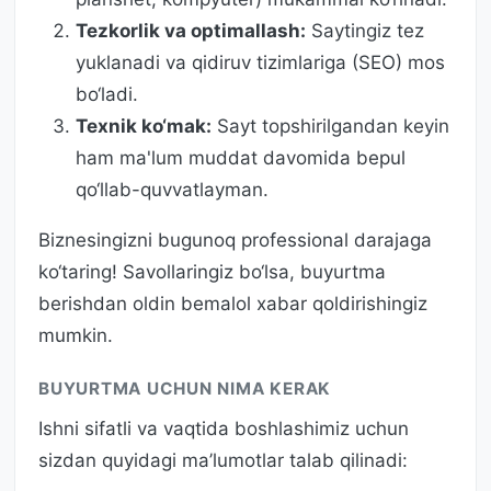
Tezkorlik va optimallash:
Saytingiz tez
yuklanadi va qidiruv tizimlariga (SEO) mos
bo‘ladi.
Texnik ko‘mak:
Sayt topshirilgandan keyin
ham ma'lum muddat davomida bepul
qo‘llab-quvvatlayman.
Biznesingizni bugunoq professional darajaga
ko‘taring! Savollaringiz bo‘lsa, buyurtma
berishdan oldin bemalol xabar qoldirishingiz
mumkin.
BUYURTMA UCHUN NIMA KERAK
Ishni sifatli va vaqtida boshlashimiz uchun
sizdan quyidagi ma’lumotlar talab qilinadi: