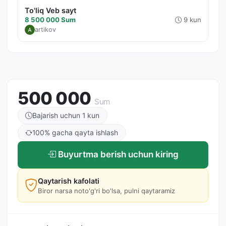
To'liq Veb sayt
8 500 000 Sum
9 kun
artikov
500 000
Sum
Bajarish uchun 1 kun
100% gacha qayta ishlash
Buyurtma berish uchun kiring
Qaytarish kafolati
Biror narsa noto'g'ri bo'lsa, pulni qaytaramiz