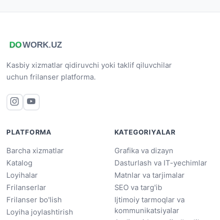
Kasbiy xizmatlar qidiruvchi yoki taklif qiluvchilar
uchun frilanser platforma.
PLATFORMA
KATEGORIYALAR
Barcha xizmatlar
Grafika va dizayn
Katalog
Dasturlash va IT-yechimlar
Loyihalar
Matnlar va tarjimalar
Frilanserlar
SEO va targ'ib
Frilanser bo'lish
Ijtimoiy tarmoqlar va
kommunikatsiyalar
Loyiha joylashtirish