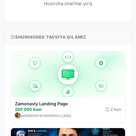
Hozircha sharhlar yo'q
SHUNINGDEK TAVSIYA QILAMIZ
Zamonaviy Landing Page
200 000 Sum
2 kun
asliddinsharobiddinov_daily