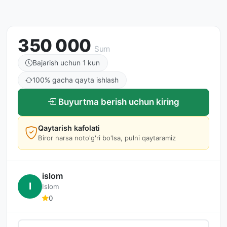
350 000
Sum
Bajarish uchun 1 kun
100% gacha qayta ishlash
Buyurtma berish uchun kiring
Qaytarish kafolati
Biror narsa noto'g'ri bo'lsa, pulni qaytaramiz
islom
I
Islom
0