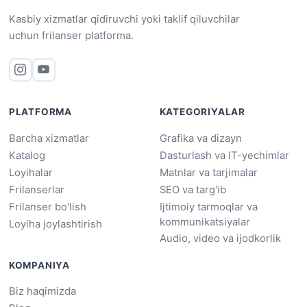
Kasbiy xizmatlar qidiruvchi yoki taklif qiluvchilar
uchun frilanser platforma.
PLATFORMA
KATEGORIYALAR
Barcha xizmatlar
Grafika va dizayn
Katalog
Dasturlash va IT-yechimlar
Loyihalar
Matnlar va tarjimalar
Frilanserlar
SEO va targ'ib
Frilanser bo'lish
Ijtimoiy tarmoqlar va
kommunikatsiyalar
Loyiha joylashtirish
Audio, video va ijodkorlik
KOMPANIYA
Biz haqimizda