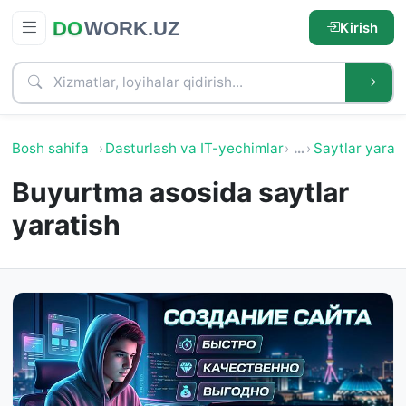
Kirish
Bosh sahifa
Dasturlash va IT-yechimlar
…
Saytlar yarat
Buyurtma asosida saytlar
yaratish