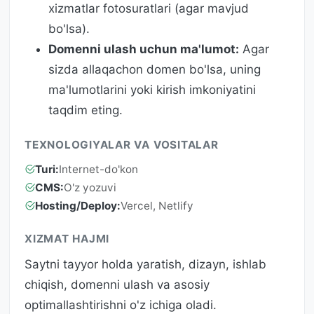
xizmatlar fotosuratlari (agar mavjud
bo'lsa).
Domenni ulash uchun ma'lumot:
Agar
sizda allaqachon domen bo'lsa, uning
ma'lumotlarini yoki kirish imkoniyatini
taqdim eting.
TEXNOLOGIYALAR VA VOSITALAR
Turi:
Internet-do'kon
CMS:
O'z yozuvi
Hosting/Deploy:
Vercel, Netlify
XIZMAT HAJMI
Saytni tayyor holda yaratish, dizayn, ishlab
chiqish, domenni ulash va asosiy
optimallashtirishni o'z ichiga oladi.