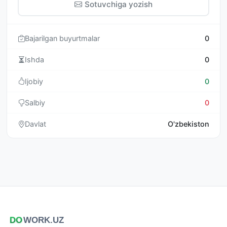
Sotuvchiga yozish
Bajarilgan buyurtmalar
0
Ishda
0
Ijobiy
0
Salbiy
0
Davlat
O'zbekiston