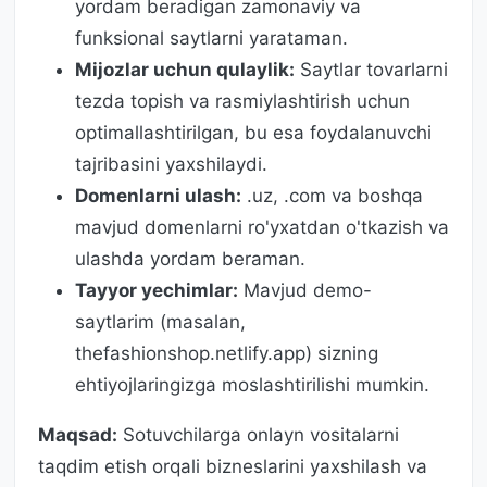
yordam beradigan zamonaviy va
funksional saytlarni yarataman.
Mijozlar uchun qulaylik:
Saytlar tovarlarni
tezda topish va rasmiylashtirish uchun
optimallashtirilgan, bu esa foydalanuvchi
tajribasini yaxshilaydi.
Domenlarni ulash:
.uz, .com va boshqa
mavjud domenlarni ro'yxatdan o'tkazish va
ulashda yordam beraman.
Tayyor yechimlar:
Mavjud demo-
saytlarim (masalan,
thefashionshop.netlify.app) sizning
ehtiyojlaringizga moslashtirilishi mumkin.
Maqsad:
Sotuvchilarga onlayn vositalarni
taqdim etish orqali bizneslarini yaxshilash va