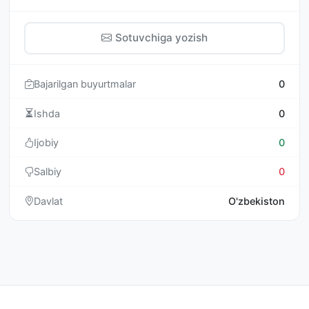
Sotuvchiga yozish
Bajarilgan buyurtmalar
0
Ishda
0
Ijobiy
0
Salbiy
0
Davlat
O'zbekiston