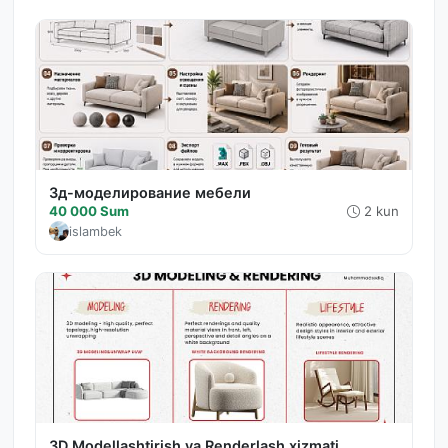
3д-моделирование мебели
40 000 Sum
2 kun
islambek
3D Modellashtirish va Renderlash xizmati