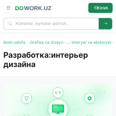
Kirish
Bosh sahifa
Grafika va dizayn
…
Interyer va eksteryer
M
Разработка:интерьер
дизайна