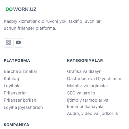
Kasbiy xizmatlar qidiruvchi yoki taklif qiluvchilar
uchun frilanser platforma.
PLATFORMA
KATEGORIYALAR
Barcha xizmatlar
Grafika va dizayn
Katalog
Dasturlash va IT-yechimlar
Loyihalar
Matnlar va tarjimalar
Frilanserlar
SEO va targ'ib
Frilanser bo'lish
Ijtimoiy tarmoqlar va
kommunikatsiyalar
Loyiha joylashtirish
Audio, video va ijodkorlik
KOMPANIYA