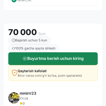
rustam_3d
R
70 000
Sum
Bajarish uchun 5 kun
100% gacha qayta ishlash
Buyurtma berish uchun kiring
Qaytarish kafolati
Biror narsa noto'g'ri bo'lsa, pulni qaytaramiz
mmirrr23
Юсуф
0