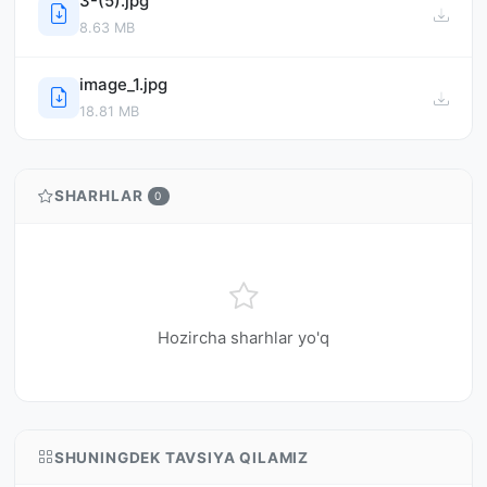
3-(5).jpg
8.63 MB
image_1.jpg
18.81 MB
SHARHLAR
0
Hozircha sharhlar yo'q
SHUNINGDEK TAVSIYA QILAMIZ