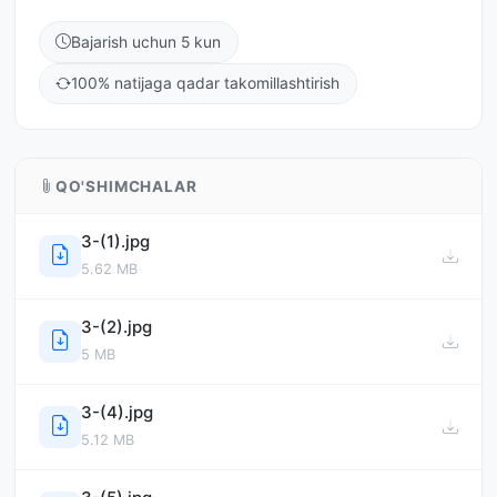
Bajarish uchun 5 kun
100% natijaga qadar takomillashtirish
QO'SHIMCHALAR
3-(1).jpg
5.62 MB
3-(2).jpg
5 MB
3-(4).jpg
5.12 MB