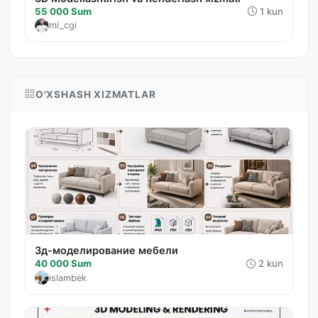
55 000 Sum
1 kun
mi_cgi
O'XSHASH XIZMATLAR
3д-моделирование мебели
40 000 Sum
2 kun
islambek