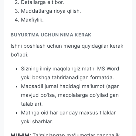
Detallarga e'tibor.
Muddatlarga rioya qilish.
Maxfiylik.
BUYURTMA UCHUN NIMA KERAK
Ishni boshlash uchun menga quyidagilar kerak
bo'ladi:
Sizning ilmiy maqolangiz matni MS Word
yoki boshqa tahrirlanadigan formatda.
Maqsadli jurnal haqidagi ma'lumot (agar
mavjud bo'lsa, maqolalarga qo'yiladigan
talablar).
Matnga oid har qanday maxsus tilaklar
yoki sharhlar.
MUHIM:
Ta'minlangan ma'lumotlar qanchalik