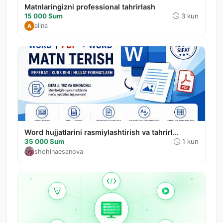
Matnlaringizni professional tahrirlash
15 000 Sum
3 kun
alina
A
Word hujjatlarini rasmiylashtirish va tahrirl...
35 000 Sum
1 kun
shohinaesanova