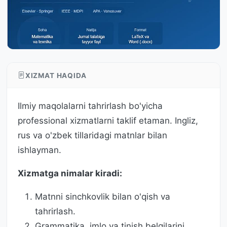
XIZMAT HAQIDA
Ilmiy maqolalarni tahrirlash bo'yicha
professional xizmatlarni taklif etaman. Ingliz,
rus va o'zbek tillaridagi matnlar bilan
ishlayman.
Xizmatga nimalar kiradi:
Matnni sinchkovlik bilan o'qish va
tahrirlash.
Grammatika, imlo va tinish belgilarini