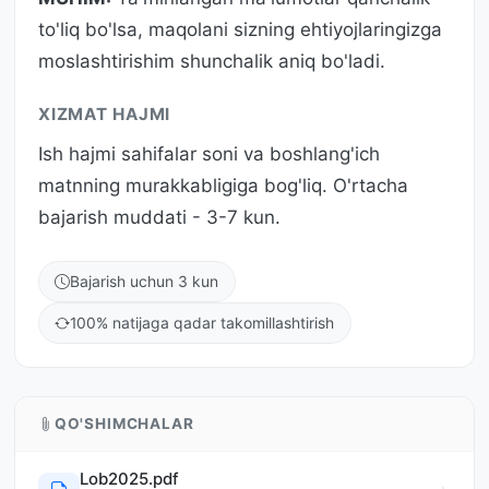
to'liq bo'lsa, maqolani sizning ehtiyojlaringizga
moslashtirishim shunchalik aniq bo'ladi.
XIZMAT HAJMI
Ish hajmi sahifalar soni va boshlang'ich
matnning murakkabligiga bog'liq. O'rtacha
bajarish muddati - 3-7 kun.
Bajarish uchun 3 kun
100% natijaga qadar takomillashtirish
QO'SHIMCHALAR
Lob2025.pdf