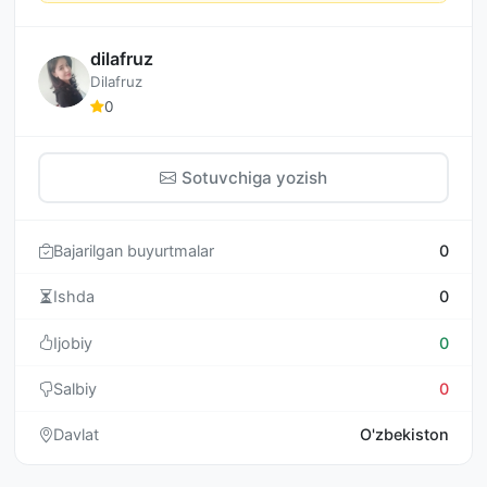
dilafruz
Dilafruz
0
Sotuvchiga yozish
Bajarilgan buyurtmalar
0
Ishda
0
Ijobiy
0
Salbiy
0
Davlat
O'zbekiston