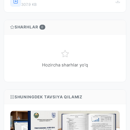
307.9 KB
SHARHLAR
0
Hozircha sharhlar yo'q
SHUNINGDEK TAVSIYA QILAMIZ