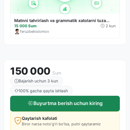
Matnni tahrirlash va grammatik xatolarni tuza...
15 000 Sum
2 kun
feruzbekislomov
150 000
Sum
Bajarish uchun 3 kun
100% gacha qayta ishlash
Buyurtma berish uchun kiring
Qaytarish kafolati
Biror narsa noto'g'ri bo'lsa, pulni qaytaramiz