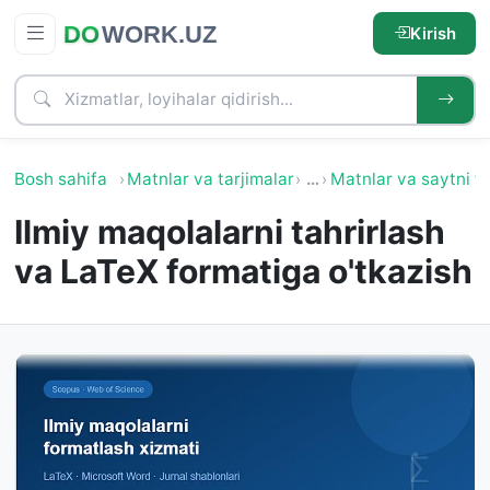
Kirish
Bosh sahifa
Matnlar va tarjimalar
…
Matnlar va saytni to'
Ilmiy maqolalarni tahrirlash
va LaTeX formatiga o'tkazish