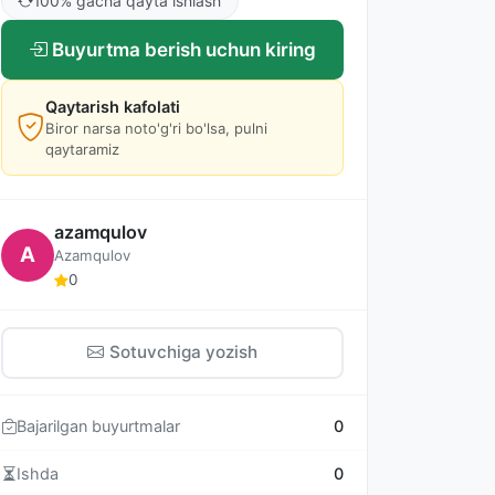
100% gacha qayta ishlash
Buyurtma berish uchun kiring
Qaytarish kafolati
Biror narsa noto'g'ri bo'lsa, pulni
qaytaramiz
azamqulov
A
Azamqulov
0
Sotuvchiga yozish
Bajarilgan buyurtmalar
0
Ishda
0