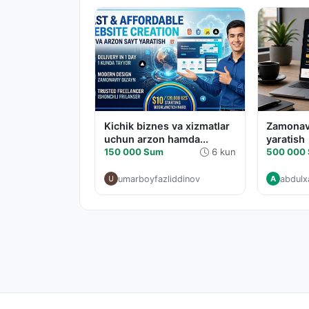
Kichik biznes va xizmatlar
Zamonavi
uchun arzon hamda...
yaratish
150 000 Sum
6 kun
500 000
umarboyfazliddinov
abdulx
A