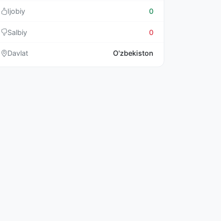
Ijobiy
0
Salbiy
0
Davlat
O'zbekiston