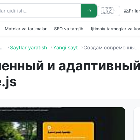
🇺🇿
Frila
Matnlar va tarjimalar
SEO va targ'ib
Ijtimoiy tarmoqlar va k
…
Saytlar yaratish
Yangi sayt
Создам современный и адаптивный веб-сайт HTML, CSS, Vue.js
енный и адаптивный
.js