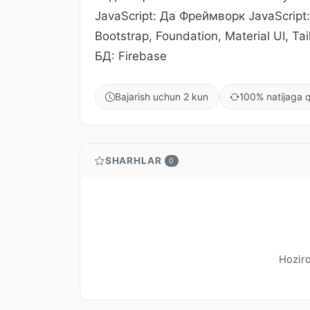
JavaScript: Да Фреймворк JavaScrip
Bootstrap, Foundation, Material UI, 
БД: Firebase
Bajarish uchun 2 kun
100% natijaga q
SHARHLAR
0
Hozirc