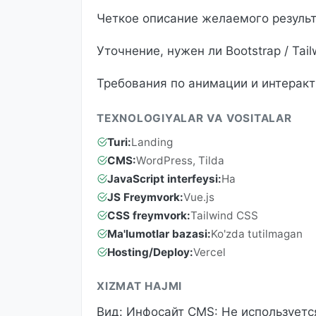
Четкое описание желаемого результ
Уточнение, нужен ли Bootstrap / Tai
Требования по анимации и интеракт
TEXNOLOGIYALAR VA VOSITALAR
Turi:
Landing
CMS:
WordPress, Tilda
JavaScript interfeysi:
Ha
JS Freymvork:
Vue.js
CSS freymvork:
Tailwind CSS
Ma'lumotlar bazasi:
Ko'zda tutilmagan
Hosting/Deploy:
Vercel
XIZMAT HAJMI
Вид: Инфосайт CMS: Не используетс