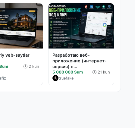
y veb-saytlar
Разработаю веб-
приложение (интернет-
 Sum
2 kun
сервис) п...
5 000 000 Sum
21 kun
afiz
truefake