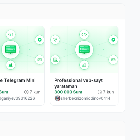
е Telegram Mini
Professional veb-sayt
yarataman
 Sum
7 kun
300 000 Sum
7 kun
dganiyev39316226
sherbeknizomiddinov0414