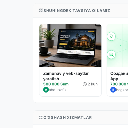
SHUNINGDEK TAVSIYA QILAMIZ
Zamonaviy veb-saytlar
Создани
yaratish
App
500 000 Sum
2 kun
700 000
abdulxafiz
begzo
A
B
O'XSHASH XIZMATLAR