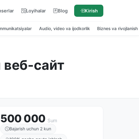
nserlar
Loyihalar
Blog
Kirish
ommunikatsiyalar
Audio, video va ijodkorlik
Biznes va rivojlanish
 веб-сайт
500 000
Sum
Bajarish uchun 2 kun