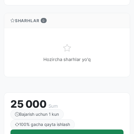
SHARHLAR
0
Hozircha sharhlar yo'q
25 000
Sum
Bajarish uchun 1 kun
100% gacha qayta ishlash