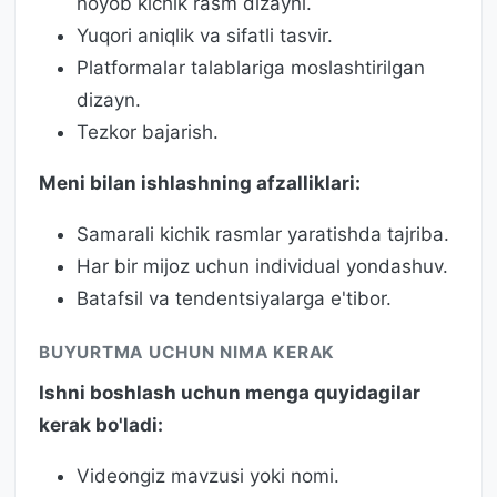
noyob kichik rasm dizayni.
Yuqori aniqlik va sifatli tasvir.
Platformalar talablariga moslashtirilgan
dizayn.
Tezkor bajarish.
Meni bilan ishlashning afzalliklari:
Samarali kichik rasmlar yaratishda tajriba.
Har bir mijoz uchun individual yondashuv.
Batafsil va tendentsiyalarga e'tibor.
BUYURTMA UCHUN NIMA KERAK
Ishni boshlash uchun menga quyidagilar
kerak bo'ladi:
Videongiz mavzusi yoki nomi.