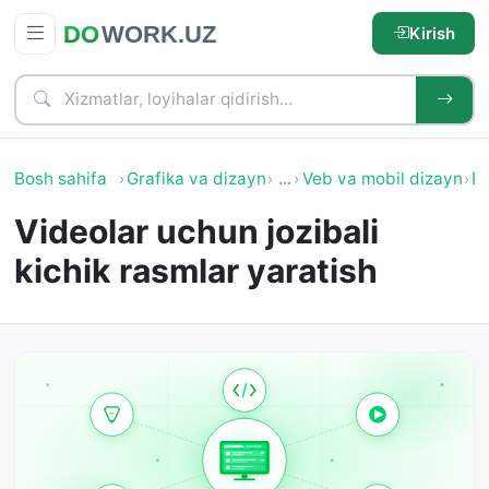
Kirish
Bosh sahifa
Grafika va dizayn
…
Veb va mobil dizayn
E
Videolar uchun jozibali
kichik rasmlar yaratish