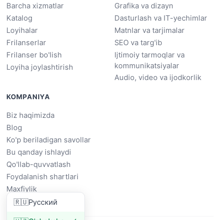
Barcha xizmatlar
Grafika va dizayn
Katalog
Dasturlash va IT-yechimlar
Loyihalar
Matnlar va tarjimalar
Frilanserlar
SEO va targ'ib
Frilanser bo'lish
Ijtimoiy tarmoqlar va
kommunikatsiyalar
Loyiha joylashtirish
Audio, video va ijodkorlik
KOMPANIYA
Biz haqimizda
Blog
Ko'p beriladigan savollar
Bu qanday ishlaydi
Qo'llab-quvvatlash
Foydalanish shartlari
Maxfiylik
🇷🇺
Русский