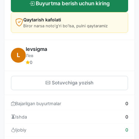
Buyurtma berish uchun kiring
Qaytarish kafolati
Biror narsa noto'g'ri bo'lsa, pulni qaytaramiz
levsigma
L
Лев
0
Sotuvchiga yozish
Bajarilgan buyurtmalar
0
Ishda
0
Ijobiy
0