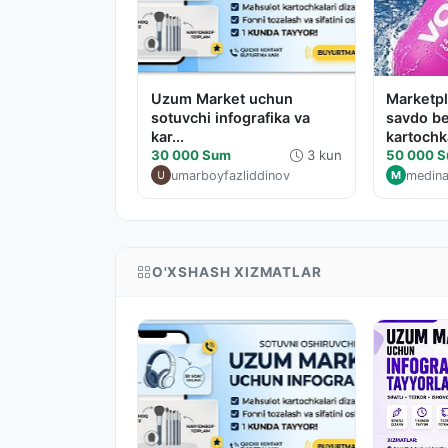
Uzum Market uchun
Marketpl
sotuvchi infografika va
savdo b
kar...
kartochka
30 000 Sum
3 kun
50 000 
umarboyfazliddinov
medin
M
O'XSHASH XIZMATLAR