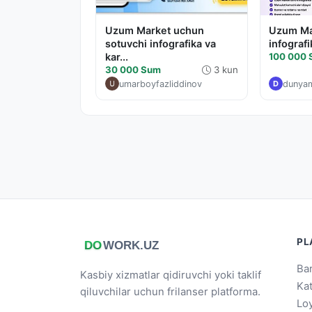
Uzum Market uchun
Uzum Ma
sotuvchi infografika va
infograf
kar...
100 000
30 000 Sum
3 kun
umarboyfazliddinov
dunya
D
PL
Bar
Kasbiy xizmatlar qidiruvchi yoki taklif
Ka
qiluvchilar uchun frilanser platforma.
Loy