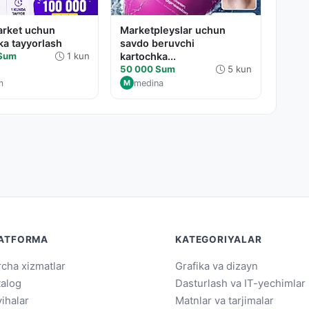
rket uchun
Marketpleyslar uchun
ika tayyorlash
savdo beruvchi
 Sum
1 kun
kartochka...
50 000 Sum
5 kun
m
medina
M
ATFORMA
KATEGORIYALAR
cha xizmatlar
Grafika va dizayn
talog
Dasturlash va IT-yechimlar
ihalar
Matnlar va tarjimalar