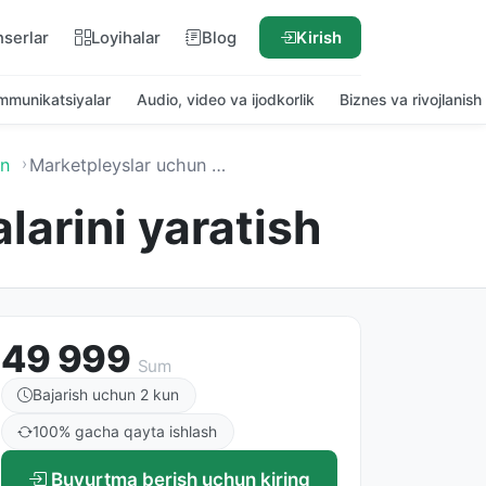
nserlar
Loyihalar
Blog
Kirish
ommunikatsiyalar
Audio, video va ijodkorlik
Biznes va rivojlanish
yn
Marketpleyslar uchun tovar kartochkalarini yaratish
larini yaratish
49 999
Sum
Bajarish uchun 2 kun
100% gacha qayta ishlash
Buyurtma berish uchun kiring