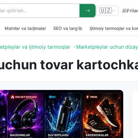
🇺🇿
Frila
Matnlar va tarjimalar
SEO va targ'ib
Ijtimoiy tarmoqlar va k
tpleylar va ijtimoiy tarmoqlar
Marketpleylar uchun diza
uchun tovar kartochka