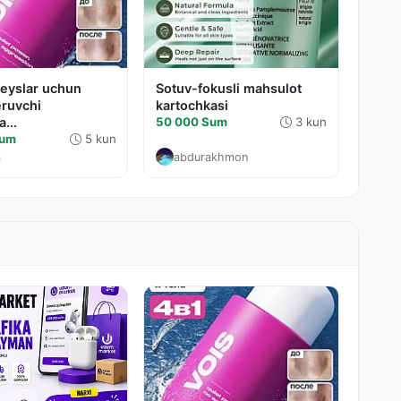
eyslar uchun
Sotuv-fokusli mahsulot
eruvchi
kartochkasi
...
50 000 Sum
3 kun
Sum
5 kun
a
abdurakhmon