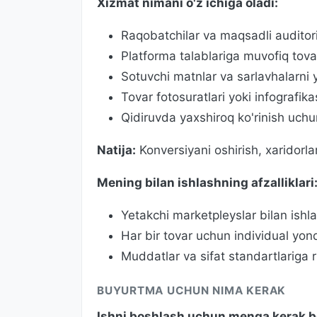
Xizmat nimani o'z ichiga oladi:
Raqobatchilar va maqsadli auditoriya
Platforma talablariga muvofiq tovar
Sotuvchi matnlar va sarlavhalarni y
Tovar fotosuratlari yoki infografika
Qidiruvda yaxshiroq ko'rinish uchu
Natija:
Konversiyani oshirish, xaridorlarn
Mening bilan ishlashning afzalliklari
Yetakchi marketpleyslar bilan ishla
Har bir tovar uchun individual yon
Muddatlar va sifat standartlariga ri
BUYURTMA UCHUN NIMA KERAK
Ishni boshlash uchun menga kerak bo