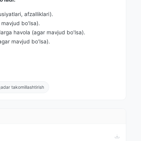
atlari, afzalliklari).
r mavjud bo'lsa).
larga havola (agar mavjud bo'lsa).
(agar mavjud bo'lsa).
adar takomillashtirish