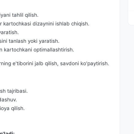
ni tahlil qilish.
 kartochkasi dizaynini ishlab chiqish.
aratish.
sini tanlash yoki yaratish.
n kartochkani optimallashtirish.
ing e'tiborini jalb qilish, savdoni ko'paytirish.
:
sh tajribasi.
dashuv.
oya qilish.
'ladi: