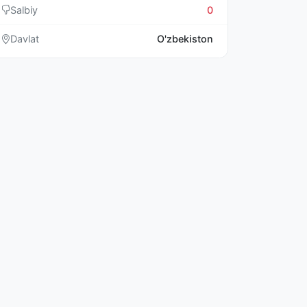
Salbiy
0
Davlat
O'zbekiston