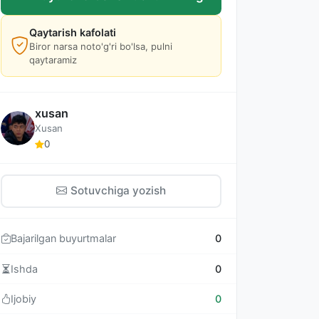
Qaytarish kafolati
Biror narsa noto'g'ri bo'lsa, pulni
qaytaramiz
xusan
Xusan
0
Sotuvchiga yozish
Bajarilgan buyurtmalar
0
Ishda
0
Ijobiy
0