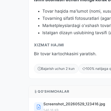
Tovar haqida ma'lumot (nomi, xususiy
Tovarning sifatli fotosuratlari (aga
Marketpleyslardagi o'xshash tovar
Istalgan dizayn uslubining tavsifi 
XIZMAT HAJMI
Bir tovar kartochkasini yaratish.
Bajarish uchun 2 kun
100% natijaga q
QO'SHIMCHALAR
Screenshot_20260529_123416.jpg
546.16 KB