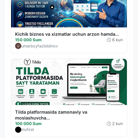
Kichik biznes va xizmatlar uchun arzon hamda...
150 000 Sum
6 kun
umarboyfazliddinov
Tilda platformasida zamonaviy va
moslashuvcha...
100 000 Sum
2 kun
mufirel