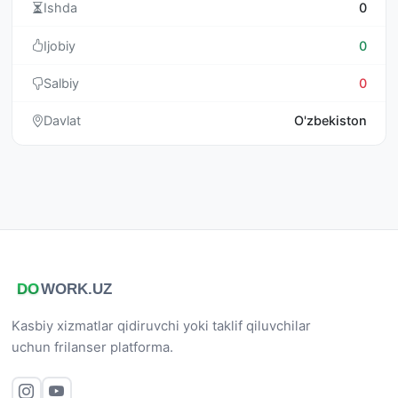
Ishda
0
Ijobiy
0
Salbiy
0
Davlat
O'zbekiston
Kasbiy xizmatlar qidiruvchi yoki taklif qiluvchilar
uchun frilanser platforma.