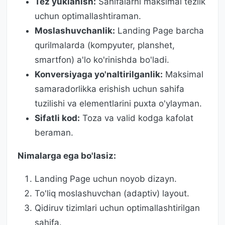
Tez yuklanish:
Sahifalarni maksimal tezlik
uchun optimallashtiraman.
Moslashuvchanlik:
Landing Page barcha
qurilmalarda (kompyuter, planshet,
smartfon) a'lo ko'rinishda bo'ladi.
Konversiyaga yo'naltirilganlik:
Maksimal
samaradorlikka erishish uchun sahifa
tuzilishi va elementlarini puxta o'ylayman.
Sifatli kod:
Toza va valid kodga kafolat
beraman.
Nimalarga ega bo'lasiz:
Landing Page uchun noyob dizayn.
To'liq moslashuvchan (adaptiv) layout.
Qidiruv tizimlari uchun optimallashtirilgan
sahifa.