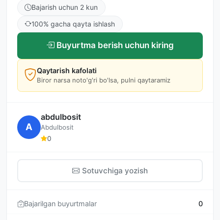
Bajarish uchun 2 kun
100% gacha qayta ishlash
Buyurtma berish uchun kiring
Qaytarish kafolati
Biror narsa noto'g'ri bo'lsa, pulni qaytaramiz
abdulbosit
A
Abdulbosit
0
Sotuvchiga yozish
Bajarilgan buyurtmalar
0