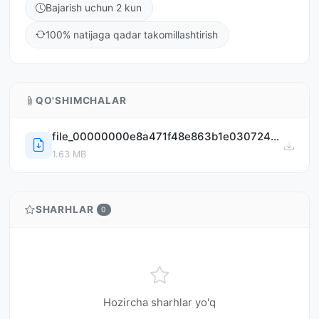
Bajarish uchun 2 kun
100% natijaga qadar takomillashtirish
QO'SHIMCHALAR
file_00000000e8a471f48e863b1e03072443.png
1.63 MB
SHARHLAR
0
Hozircha sharhlar yo'q