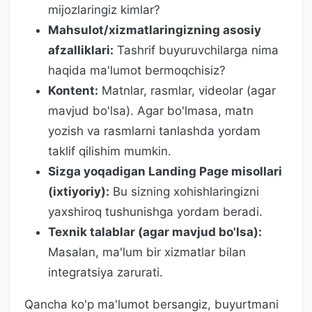
mijozlaringiz kimlar?
Mahsulot/xizmatlaringizning asosiy
afzalliklari:
Tashrif buyuruvchilarga nima
haqida ma'lumot bermoqchisiz?
Kontent:
Matnlar, rasmlar, videolar (agar
mavjud bo'lsa). Agar bo'lmasa, matn
yozish va rasmlarni tanlashda yordam
taklif qilishim mumkin.
Sizga yoqadigan Landing Page misollari
(ixtiyoriy):
Bu sizning xohishlaringizni
yaxshiroq tushunishga yordam beradi.
Texnik talablar (agar mavjud bo'lsa):
Masalan, ma'lum bir xizmatlar bilan
integratsiya zarurati.
Qancha ko'p ma'lumot bersangiz, buyurtmani