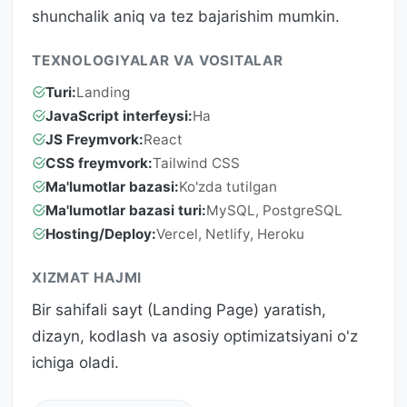
shunchalik aniq va tez bajarishim mumkin.
TEXNOLOGIYALAR VA VOSITALAR
Turi:
Landing
JavaScript interfeysi:
Ha
JS Freymvork:
React
CSS freymvork:
Tailwind CSS
Ma'lumotlar bazasi:
Ko'zda tutilgan
Ma'lumotlar bazasi turi:
MySQL, PostgreSQL
Hosting/Deploy:
Vercel, Netlify, Heroku
XIZMAT HAJMI
Bir sahifali sayt (Landing Page) yaratish,
dizayn, kodlash va asosiy optimizatsiyani o'z
ichiga oladi.