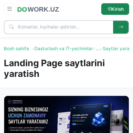
Kirish
Bosh sahifa
Dasturlash va IT-yechimlar
…
Saytlar yarat
Landing Page saytlarini
yaratish