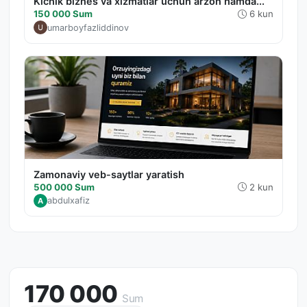
Kichik biznes va xizmatlar uchun arzon hamda...
150 000 Sum
6 kun
umarboyfazliddinov
Zamonaviy veb-saytlar yaratish
500 000 Sum
2 kun
abdulxafiz
A
170 000
Sum