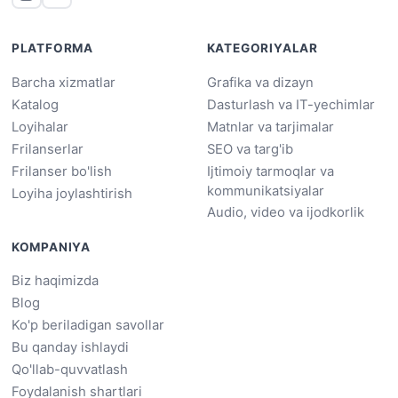
PLATFORMA
KATEGORIYALAR
Barcha xizmatlar
Grafika va dizayn
Katalog
Dasturlash va IT-yechimlar
Loyihalar
Matnlar va tarjimalar
Frilanserlar
SEO va targ'ib
Frilanser bo'lish
Ijtimoiy tarmoqlar va
kommunikatsiyalar
Loyiha joylashtirish
Audio, video va ijodkorlik
KOMPANIYA
Biz haqimizda
Blog
Ko'p beriladigan savollar
Bu qanday ishlaydi
Qo'llab-quvvatlash
Foydalanish shartlari