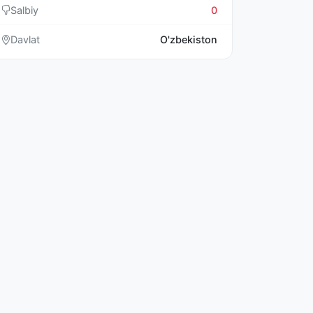
Salbiy
0
Davlat
O'zbekiston