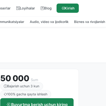
nserlar
Loyihalar
Blog
Kirish
ommunikatsiyalar
Audio, video va ijodkorlik
Biznes va rivojlanish
50 000
Sum
Bajarish uchun 3 kun
100% gacha qayta ishlash
Buyurtma berish uchun kiring