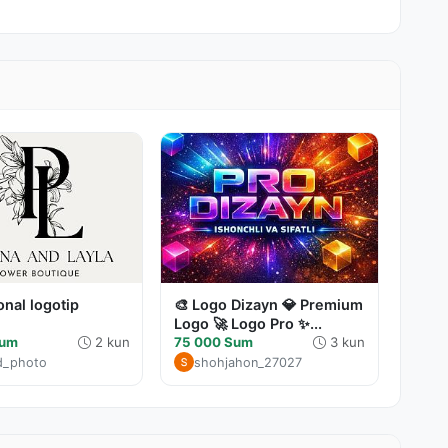
onal logotip
🎨 Logo Dizayn 💎 Premium
Logo 🚀 Logo Pro ✨...
Sum
2 kun
75 000 Sum
3 kun
d_photo
shohjahon_27027