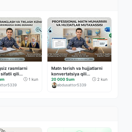
gsiz rasmlarni
Matn terish va hujjatlarni
ifatli qili...
konvertatsiya qili...
Sum
1 kun
20 000 Sum
2 kun
attor5339
abdusattor5339