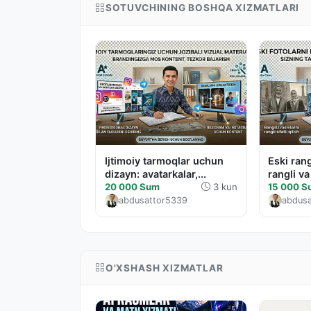
SOTUVCHINING BOSHQA XIZMATLARI
Ijtimoiy tarmoqlar uchun
Eski ran
dizayn: avatarkalar,...
rangli va s
20 000 Sum
3 kun
15 000 
abdusattor5339
abdus
O'XSHASH XIZMATLAR