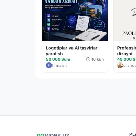
Logotiplar va AI tasvirlari
Professi
yaratish
dizayni
50 000 Sum
10 kun
49 000 
firmaish
dilsho
PL