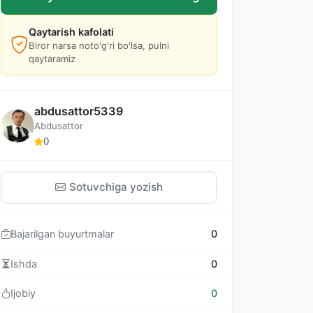
Qaytarish kafolati
Biror narsa noto'g'ri bo'lsa, pulni
qaytaramiz
abdusattor5339
Abdusattor
0
Sotuvchiga yozish
Bajarilgan buyurtmalar
0
Ishda
0
Ijobiy
0