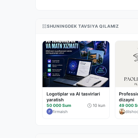
SHUNINGDEK TAVSIYA QILAMIZ
Logotiplar va AI tasvirlari
Professi
yaratish
dizayni
50 000 Sum
10 kun
49 000 
firmaish
dilsho