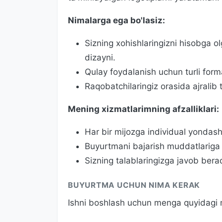
Nimalarga ega bo'lasiz:
Sizning xohishlaringizni hisobga ol
dizayni.
Qulay foydalanish uchun turli form
Raqobatchilaringiz orasida ajralib 
Mening xizmatlarimning afzalliklari:
Har bir mijozga individual yondash
Buyurtmani bajarish muddatlariga r
Sizning talablaringizga javob beradi
BUYURTMA UCHUN NIMA KERAK
Ishni boshlash uchun menga quyidagi m