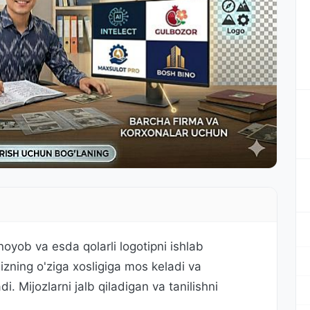
yob va esda qolarli logotipni ishlab
zning o'ziga xosligiga mos keladi va
di. Mijozlarni jalb qiladigan va tanilishni