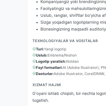
Kompaniyangiz yoki brendingizning 
Faoliyatingiz va mahsulotlaringizni
Uslub, ranglar, shriftlar bo'yicha a
Sizga yoqadigan logotiplarning mis
Biznesingizning maqsadli auditoriy
TEXNOLOGIYALAR VA VOSITALAR
Turi:
Yangi logotip
Uslub:
Emblema/Nishon
Logotip yaratish:
Noldan
Fayl formatlari:
AI (Adobe Illustrator), P
Dasturlar:
Adobe Illustrator, CorelDRAW, 
XIZMAT HAJMI
G'oyani ishlab chiqish, bir nechta logot
tugatish.