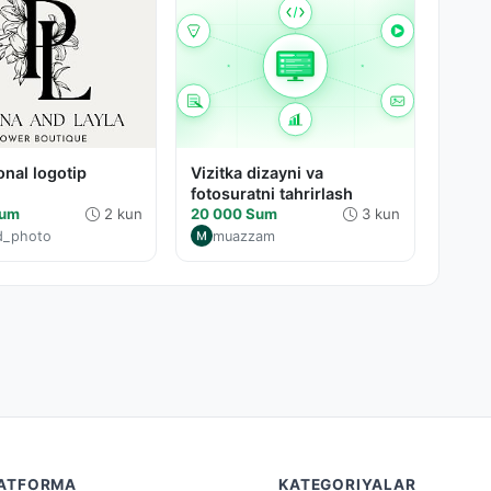
onal logotip
Vizitka dizayni va
fotosuratni tahrirlash
Sum
2 kun
20 000 Sum
3 kun
d_photo
muazzam
ATFORMA
KATEGORIYALAR