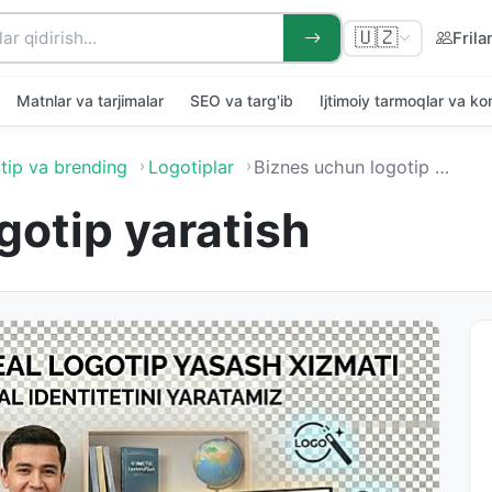
🇺🇿
Frila
Matnlar va tarjimalar
SEO va targ'ib
Ijtimoiy tarmoqlar va k
tip va brending
Logotiplar
Biznes uchun logotip yaratish
gotip yaratish