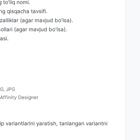
to'liq nomi.
ng qisqacha tavsifi.
fzalliklar (agar mavjud bo'lsa).
ollari (agar mavjud bo'lsa).
asi.
NG, JPG
Affinity Designer
ip variantlarini yaratish, tanlangan variantni