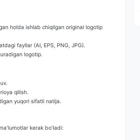
gan holda ishlab chiqilgan original logotip
atdagi fayllar (AI, EPS, PNG, JPG).
turadigan logotip.
uv.
ioya qilish.
gan yuqori sifatli natija.
a'lumotlar kerak bo'ladi: