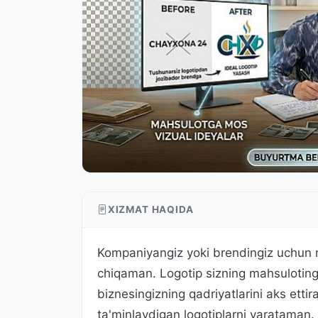
XIZMAT HAQIDA
Kompaniyangiz yoki brendingiz uchun no
chiqaman. Logotip sizning mahsulotingi
biznesingizning qadriyatlarini aks ettira
ta'minlaydigan logotiplarni yarataman.