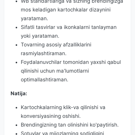
WB standartlariga va sizning brendingizga
mos keladigan kartochkalar dizaynini
yarataman.
Sifatli tasvirlar va ikonkalarni tanlayman
yoki yarataman.
Tovarning asosiy afzalliklarini
rasmiylashtiraman.
Foydalanuvchilar tomonidan yaxshi qabul
qilinishi uchun ma'lumotlarni
optimallashtiraman.
Natija:
Kartochkalarning klik-va qilinishi va
konversiyasining oshishi.
Brendingizning tan olinishini ko'paytirish.
Sotuvlar va mijozlarning sodiqligini