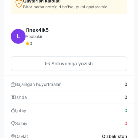
Qaytarish kafolati
Biror narsa noto'g'ri bo'lsa, pulni qaytaramiz
l1nex4ik5
L
Abubakir
0
Sotuvchiga yozish
Bajarilgan buyurtmalar
0
Ishda
0
Ijobiy
0
Salbiy
0
Davlat
O'zbekiston