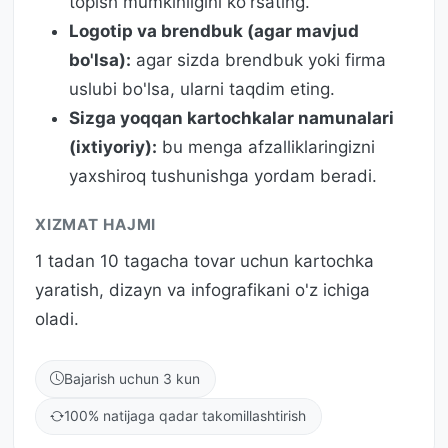
topish mumkinligini ko'rsating.
Logotip va brendbuk (agar mavjud
bo'lsa):
agar sizda brendbuk yoki firma
uslubi bo'lsa, ularni taqdim eting.
Sizga yoqqan kartochkalar namunalari
(ixtiyoriy):
bu menga afzalliklaringizni
yaxshiroq tushunishga yordam beradi.
XIZMAT HAJMI
1 tadan 10 tagacha tovar uchun kartochka
yaratish, dizayn va infografikani o'z ichiga
oladi.
Bajarish uchun 3 kun
100% natijaga qadar takomillashtirish