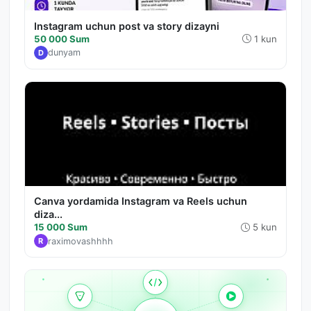
Instagram uchun post va story dizayni
50 000 Sum
1 kun
dunyam
D
Canva yordamida Instagram va Reels uchun
diza...
15 000 Sum
5 kun
raximovashhhh
R