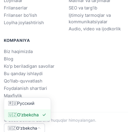
Loyihalar
Matnlar va tarjimalar
Frilanserlar
SEO va targ'ib
Frilanser bo'lish
Ijtimoiy tarmoqlar va
kommunikatsiyalar
Loyiha joylashtirish
Audio, video va ijodkorlik
KOMPANIYA
Biz haqimizda
Blog
Ko'p beriladigan savollar
Bu qanday ishlaydi
Qo'llab-quvvatlash
Foydalanish shartlari
Maxfiylik
🇷🇺
Русский
🇺🇿
O'zbekcha
© 2026 Dowork. Barcha huquqlar himoyalangan.
🇺🇿
O'zbekcha