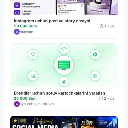
Instagram uchun post va story dizayni
50 000 Sum
1 kun
dunyam
D
Brendlar uchun sotuv kartochkalarini yaratish
25 000 Sum
2 kun
aynurabaymuratova