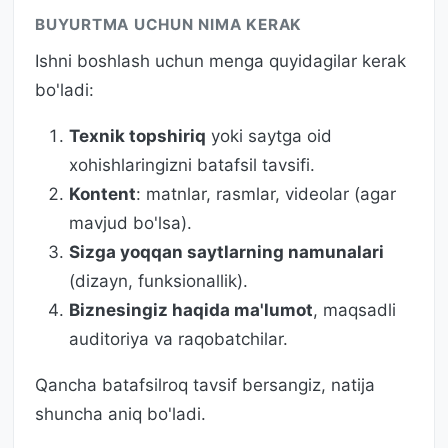
BUYURTMA UCHUN NIMA KERAK
Ishni boshlash uchun menga quyidagilar kerak
bo'ladi:
Texnik topshiriq
yoki saytga oid
xohishlaringizni batafsil tavsifi.
Kontent
: matnlar, rasmlar, videolar (agar
mavjud bo'lsa).
Sizga yoqqan saytlarning namunalari
(dizayn, funksionallik).
Biznesingiz haqida ma'lumot
, maqsadli
auditoriya va raqobatchilar.
Qancha batafsilroq tavsif bersangiz, natija
shuncha aniq bo'ladi.