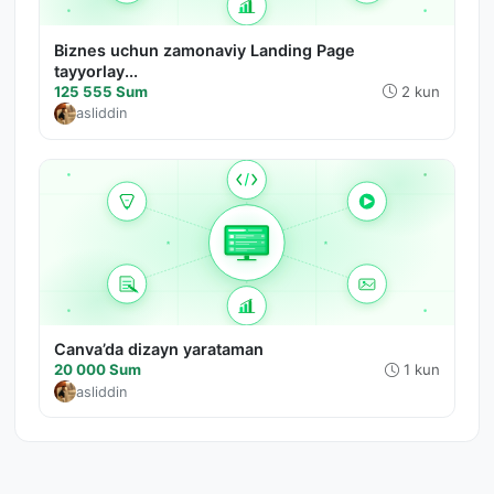
Biznes uchun zamonaviy Landing Page
tayyorlay...
125 555 Sum
2 kun
asliddin
Canva’da dizayn yarataman
20 000 Sum
1 kun
asliddin