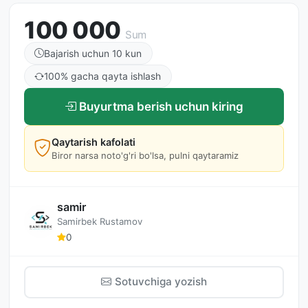
100 000
Sum
Bajarish uchun 10 kun
100% gacha qayta ishlash
Buyurtma berish uchun kiring
Qaytarish kafolati
Biror narsa noto'g'ri bo'lsa, pulni qaytaramiz
samir
Samirbek Rustamov
0
Sotuvchiga yozish