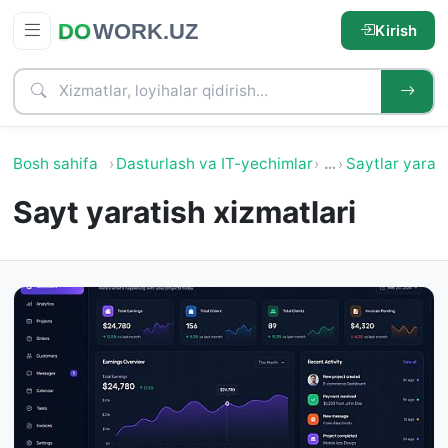
Kirish
Bosh sahifa
Dasturlash va IT-yechimlar
…
Saytlar yarat
Sayt yaratish xizmatlari