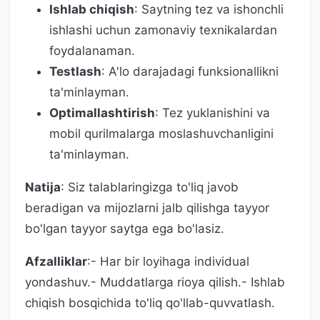
Ishlab chiqish
: Saytning tez va ishonchli
ishlashi uchun zamonaviy texnikalardan
foydalanaman.
Testlash
: A'lo darajadagi funksionallikni
ta'minlayman.
Optimallashtirish
: Tez yuklanishini va
mobil qurilmalarga moslashuvchanligini
ta'minlayman.
Natija
: Siz talablaringizga to'liq javob
beradigan va mijozlarni jalb qilishga tayyor
bo'lgan tayyor saytga ega bo'lasiz.
Afzalliklar
:- Har bir loyihaga individual
yondashuv.- Muddatlarga rioya qilish.- Ishlab
chiqish bosqichida to'liq qo'llab-quvvatlash.