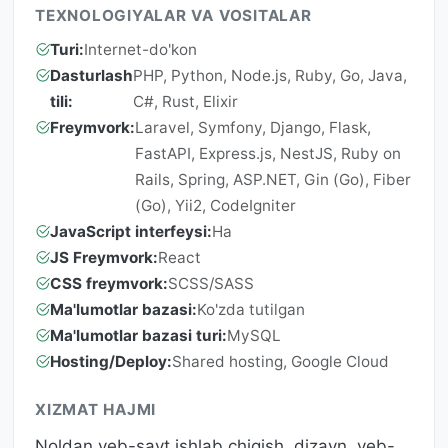
TEXNOLOGIYALAR VA VOSITALAR
Turi:
Internet-do'kon
Dasturlash
PHP, Python, Node.js, Ruby, Go, Java,
tili:
C#, Rust, Elixir
Freymvork:
Laravel, Symfony, Django, Flask,
FastAPI, Express.js, NestJS, Ruby on
Rails, Spring, ASP.NET, Gin (Go), Fiber
(Go), Yii2, CodeIgniter
JavaScript interfeysi:
Ha
JS Freymvork:
React
CSS freymvork:
SCSS/SASS
Ma'lumotlar bazasi:
Ko'zda tutilgan
Ma'lumotlar bazasi turi:
MySQL
Hosting/Deploy:
Shared hosting, Google Cloud
XIZMAT HAJMI
Noldan veb-sayt ishlab chiqish, dizayn, veb-