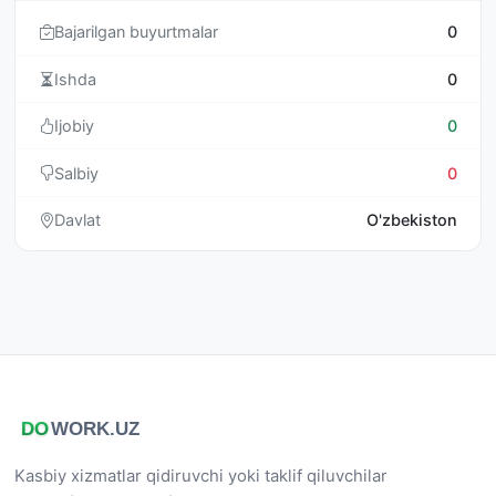
Bajarilgan buyurtmalar
0
Ishda
0
Ijobiy
0
Salbiy
0
Davlat
O'zbekiston
Kasbiy xizmatlar qidiruvchi yoki taklif qiluvchilar