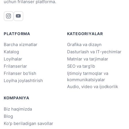
uchun frilanser platforma.
PLATFORMA
KATEGORIYALAR
Barcha xizmatlar
Grafika va dizayn
Katalog
Dasturlash va IT-yechimlar
Loyihalar
Matnlar va tarjimalar
Frilanserlar
SEO va targ'ib
Frilanser bo'lish
Ijtimoiy tarmoqlar va
kommunikatsiyalar
Loyiha joylashtirish
Audio, video va ijodkorlik
KOMPANIYA
Biz haqimizda
Blog
Ko'p beriladigan savollar