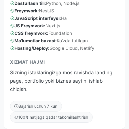
Dasturlash tili:
Python, Node.js
Freymvork:
NestJS
JavaScript interfeysi:
Ha
JS Freymvork:
Next.js
CSS freymvork:
Foundation
Ma'lumotlar bazasi:
Ko'zda tutilgan
Hosting/Deploy:
Google Cloud, Netlify
XIZMAT HAJMI
Sizning istaklaringizga mos ravishda landing
page, portfolio yoki biznes saytini ishlab
chiqish.
Bajarish uchun 7 kun
100% natijaga qadar takomillashtirish