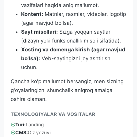
vazifalari haqida aniq ma'lumot.
Kontent:
Matnlar, rasmlar, videolar, logotip
(agar mavjud bo'lsa).
Sayt misollari:
Sizga yoqqan saytlar
(dizayn yoki funksionallik misoli sifatida).
Xosting va domenga kirish (agar mavjud
bo'lsa):
Veb-saytingizni joylashtirish
uchun.
Qancha ko'p ma'lumot bersangiz, men sizning
g'oyalaringizni shunchalik aniqroq amalga
oshira olaman.
TEXNOLOGIYALAR VA VOSITALAR
Turi:
Landing
CMS:
O'z yozuvi