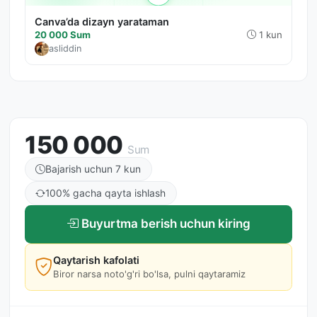
Canva’da dizayn yarataman
20 000 Sum
1 kun
asliddin
150 000
Sum
Bajarish uchun 7 kun
100% gacha qayta ishlash
Buyurtma berish uchun kiring
Qaytarish kafolati
Biror narsa noto'g'ri bo'lsa, pulni qaytaramiz