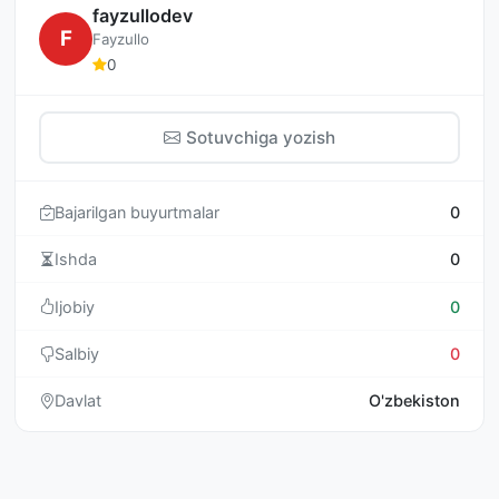
fayzullodev
F
Fayzullo
0
Sotuvchiga yozish
Bajarilgan buyurtmalar
0
Ishda
0
Ijobiy
0
Salbiy
0
Davlat
O'zbekiston