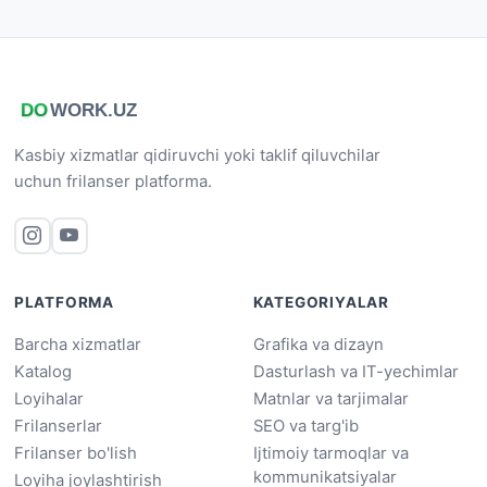
Kasbiy xizmatlar qidiruvchi yoki taklif qiluvchilar
uchun frilanser platforma.
PLATFORMA
KATEGORIYALAR
Barcha xizmatlar
Grafika va dizayn
Katalog
Dasturlash va IT-yechimlar
Loyihalar
Matnlar va tarjimalar
Frilanserlar
SEO va targ'ib
Frilanser bo'lish
Ijtimoiy tarmoqlar va
kommunikatsiyalar
Loyiha joylashtirish