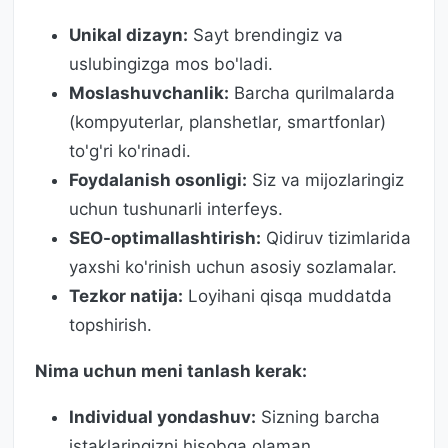
Unikal dizayn:
Sayt brendingiz va
uslubingizga mos bo'ladi.
Moslashuvchanlik:
Barcha qurilmalarda
(kompyuterlar, planshetlar, smartfonlar)
to'g'ri ko'rinadi.
Foydalanish osonligi:
Siz va mijozlaringiz
uchun tushunarli interfeys.
SEO-optimallashtirish:
Qidiruv tizimlarida
yaxshi ko'rinish uchun asosiy sozlamalar.
Tezkor natija:
Loyihani qisqa muddatda
topshirish.
Nima uchun meni tanlash kerak:
Individual yondashuv:
Sizning barcha
istaklaringizni hisobga olaman.