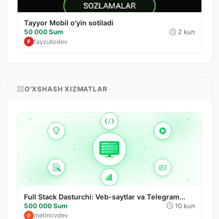
Tayyor Mobil o'yin sotiladi
50 000 Sum
2 kun
fayzullodev
F
O'XSHASH XIZMATLAR
Full Stack Dasturchi: Veb-saytlar va Telegram...
500 000 Sum
10 kun
metinovdev