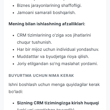
Biznes jarayonlarining shaffofligi.
Jamoani samarali boshqarish.
Mening bilan ishlashning afzalliklari:
CRM tizimlarining o'ziga xos jihatlarini
chuqur tushunish.
Har bir mijoz uchun individual yondashuv.
Muddattlar va byudjetga rioya qilish.
Joriy etilgandan so'ng maslahat yordami.
BUYURTMA UCHUN NIMA KERAK
Ishni boshlash uchun menga quyidagilar kerak
bo'ladi:
Sizning CRM tizimingizga kirish huquqi
(yoki uni yaratishga tayyorlik).