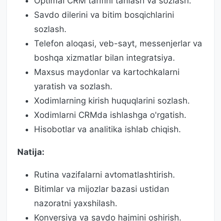
Optimal CRM tarifini tanlash va sozlash.
Savdo dilerini va bitim bosqichlarini
sozlash.
Telefon aloqasi, veb-sayt, messenjerlar va
boshqa xizmatlar bilan integratsiya.
Maxsus maydonlar va kartochkalarni
yaratish va sozlash.
Xodimlarning kirish huquqlarini sozlash.
Xodimlarni CRMda ishlashga o'rgatish.
Hisobotlar va analitika ishlab chiqish.
Natija:
Rutina vazifalarni avtomatlashtirish.
Bitimlar va mijozlar bazasi ustidan
nazoratni yaxshilash.
Konversiya va savdo hajmini oshirish.