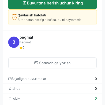
Buyurtma berish uchun kiring
Qaytarish kafolati
Biror narsa noto'g'ri bo'lsa, pulni qaytaramiz
begmat
B
Begmat
0
Sotuvchiga yozish
Bajarilgan buyurtmalar
0
Ishda
0
Ijobiy
0