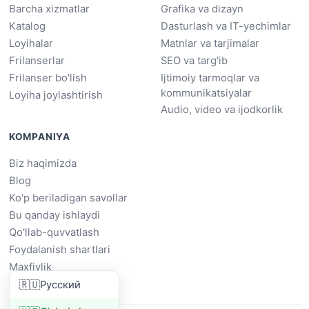
Barcha xizmatlar
Grafika va dizayn
Katalog
Dasturlash va IT-yechimlar
Loyihalar
Matnlar va tarjimalar
Frilanserlar
SEO va targ'ib
Frilanser bo'lish
Ijtimoiy tarmoqlar va
kommunikatsiyalar
Loyiha joylashtirish
Audio, video va ijodkorlik
KOMPANIYA
Biz haqimizda
Blog
Ko'p beriladigan savollar
Bu qanday ishlaydi
Qo'llab-quvvatlash
Foydalanish shartlari
Maxfiylik
🇷🇺
Русский