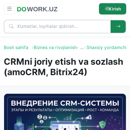
Kirish
Bosh sahifa
Biznes va rivojlanish
…
Shaxsiy yordamchi
CRMni joriy etish va sozlash
(amoCRM, Bitrix24)