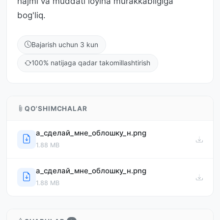
hajmi va muddati loyiha murakkabligiga
bog'liq.
Bajarish uchun 3 kun
100% natijaga qadar takomillashtirish
QO'SHIMCHALAR
a_сделай_мне_облошку_н.png
1.88 MB
a_сделай_мне_облошку_н.png
1.88 MB