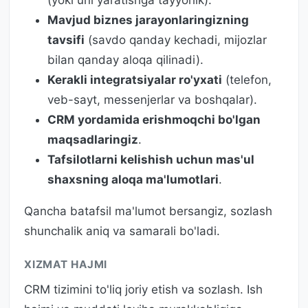
Mavjud biznes jarayonlaringizning
tavsifi
(savdo qanday kechadi, mijozlar
bilan qanday aloqa qilinadi).
Kerakli integratsiyalar ro'yxati
(telefon,
veb-sayt, messenjerlar va boshqalar).
CRM yordamida erishmoqchi bo'lgan
maqsadlaringiz
.
Tafsilotlarni kelishish uchun mas'ul
shaxsning aloqa ma'lumotlari
.
Qancha batafsil ma'lumot bersangiz, sozlash
shunchalik aniq va samarali bo'ladi.
XIZMAT HAJMI
CRM tizimini to'liq joriy etish va sozlash. Ish