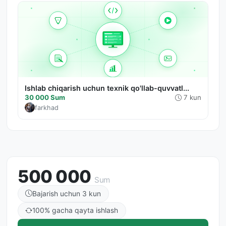
Ishlab chiqarish uchun texnik qo'llab-quvvatl...
30 000 Sum
7 kun
farkhad
500 000
Sum
Bajarish uchun 3 kun
100% gacha qayta ishlash