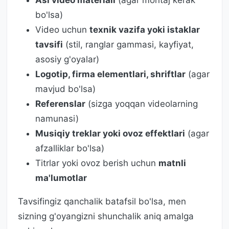
Asl video materiali
(agar montaj kerak
bo'lsa)
Video uchun
texnik vazifa yoki istaklar
tavsifi
(stil, ranglar gammasi, kayfiyat,
asosiy g'oyalar)
Logotip, firma elementlari, shriftlar
(agar
mavjud bo'lsa)
Referenslar
(sizga yoqqan videolarning
namunasi)
Musiqiy treklar yoki ovoz effektlari
(agar
afzalliklar bo'lsa)
Titrlar yoki ovoz berish uchun
matnli
ma'lumotlar
Tavsifingiz qanchalik batafsil bo'lsa, men
sizning g'oyangizni shunchalik aniq amalga