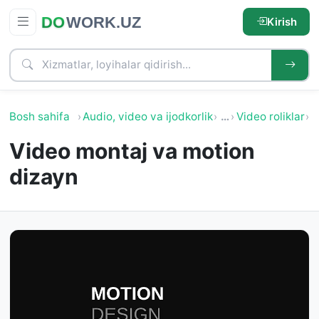
Kirish
Bosh sahifa
Audio, video va ijodkorlik
…
Video roliklar
A
Video montaj va motion
dizayn