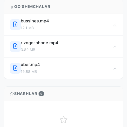
QO'SHIMCHALAR
bussines.mp4
12.1 MB
rizogo-phone.mp4
3.89 MB
uber.mp4
19.88 MB
SHARHLAR
0