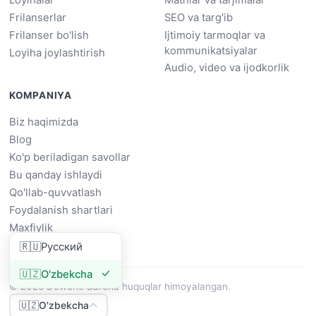
Loyihalar
Matnlar va tarjimalar
Frilanserlar
SEO va targ'ib
Frilanser bo'lish
Ijtimoiy tarmoqlar va
kommunikatsiyalar
Loyiha joylashtirish
Audio, video va ijodkorlik
KOMPANIYA
Biz haqimizda
Blog
Ko'p beriladigan savollar
Bu qanday ishlaydi
Qo'llab-quvvatlash
Foydalanish shartlari
Maxfiylik
🇷🇺
Русский
🇺🇿
O'zbekcha
© 2026 Dowork. Barcha huquqlar himoyalangan.
🇺🇿
O'zbekcha