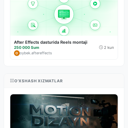
After Effects dasturida Reels montaji
250 000 Sum
2 kun
oybek.aftereffects
O
O'XSHASH XIZMATLAR