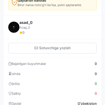
Qaytarish kafolati
Biror narsa noto'g'ri bo'lsa, pulni qaytaramiz
asad_0
Асад_0
0
Sotuvchiga yozish
Bajarilgan buyurtmalar
0
Ishda
0
Ijobiy
0
Salbiy
0
Davlat
O'zbekiston