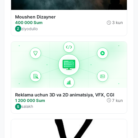
Moushen Dizayner
400 000 Sum
3 kun
ziyodullo
Z
Reklama uchun 3D va 2D animatsiya, VFX, CGI
1 200 000 Sum
7 kun
salakh
S