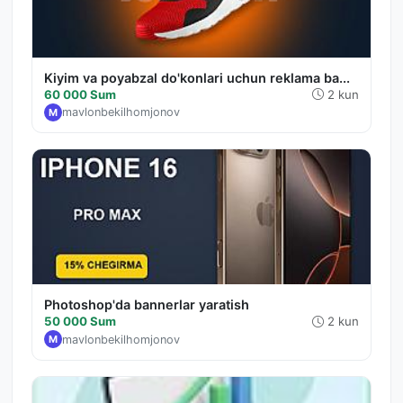
Kiyim va poyabzal do'konlari uchun reklama ba...
60 000 Sum
2 kun
mavlonbekilhomjonov
M
Photoshop'da bannerlar yaratish
50 000 Sum
2 kun
mavlonbekilhomjonov
M