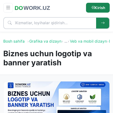
Kirish
Bosh sahifa
Grafika va dizayn
…
Veb va mobil dizayn
Ba
Biznes uchun logotip va
banner yaratish