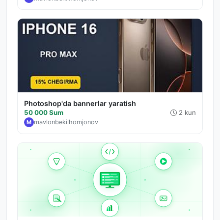
Photoshop'da bannerlar yaratish
50 000 Sum
2 kun
mavlonbekilhomjonov
M