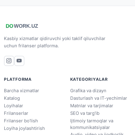
Kasbiy xizmatlar qidiruvchi yoki taklif qiluvchilar
uchun frilanser platforma.
PLATFORMA
KATEGORIYALAR
Barcha xizmatlar
Grafika va dizayn
Katalog
Dasturlash va IT-yechimlar
Loyihalar
Matnlar va tarjimalar
Frilanserlar
SEO va targ'ib
Frilanser bo'lish
Ijtimoiy tarmoqlar va
kommunikatsiyalar
Loyiha joylashtirish
Audio, video va ijodkorlik