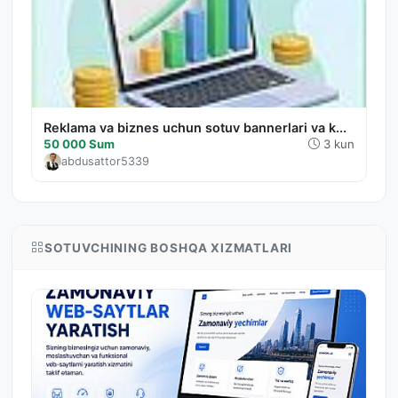
Reklama va biznes uchun sotuv bannerlari va k...
50 000 Sum
3 kun
abdusattor5339
SOTUVCHINING BOSHQA XIZMATLARI