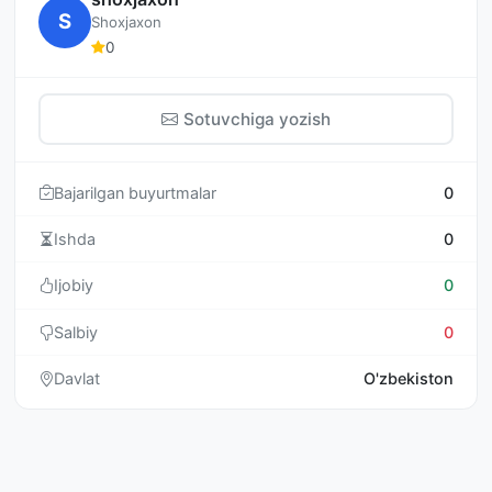
S
Shoxjaxon
0
Sotuvchiga yozish
Bajarilgan buyurtmalar
0
Ishda
0
Ijobiy
0
Salbiy
0
Davlat
O'zbekiston