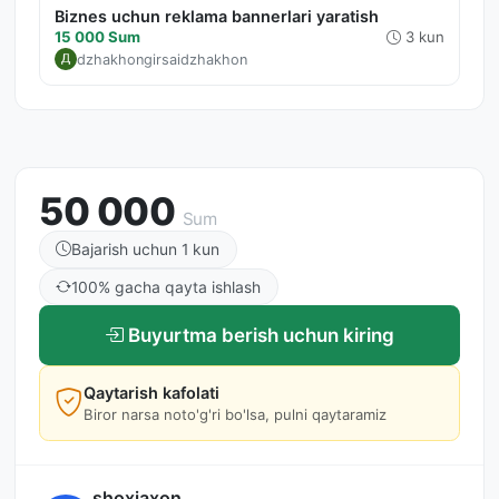
Biznes uchun reklama bannerlari yaratish
15 000 Sum
3 kun
dzhakhongirsaidzhakhon
50 000
Sum
Bajarish uchun 1 kun
100% gacha qayta ishlash
Buyurtma berish uchun kiring
Qaytarish kafolati
Biror narsa noto'g'ri bo'lsa, pulni qaytaramiz
shoxjaxon