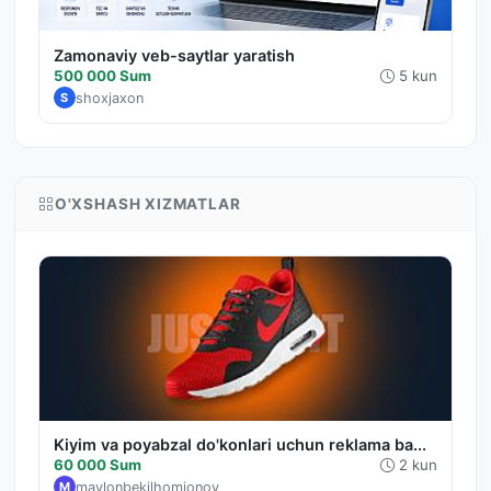
Zamonaviy veb-saytlar yaratish
500 000 Sum
5 kun
shoxjaxon
S
O'XSHASH XIZMATLAR
Kiyim va poyabzal do'konlari uchun reklama ba...
60 000 Sum
2 kun
mavlonbekilhomjonov
M