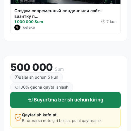
Создам современный лендинг или сайт-
визитку п...
1 000 000 Sum
7 kun
truefake
500 000
Sum
Bajarish uchun 5 kun
100% gacha qayta ishlash
Buyurtma berish uchun kiring
Qaytarish kafolati
Biror narsa noto'g'ri bo'lsa, pulni qaytaramiz