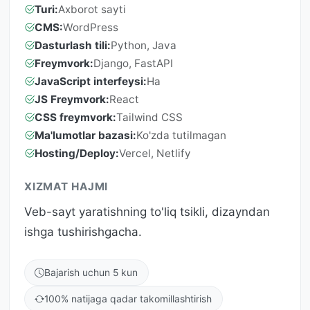
Turi:
Axborot sayti
CMS:
WordPress
Dasturlash tili:
Python, Java
Freymvork:
Django, FastAPI
JavaScript interfeysi:
Ha
JS Freymvork:
React
CSS freymvork:
Tailwind CSS
Ma'lumotlar bazasi:
Ko'zda tutilmagan
Hosting/Deploy:
Vercel, Netlify
XIZMAT HAJMI
Veb-sayt yaratishning to'liq tsikli, dizayndan
ishga tushirishgacha.
Bajarish uchun 5 kun
100% natijaga qadar takomillashtirish