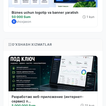
Biznes uchun logotip va banner yaratish
50 000 Sum
1 kun
shoxjaxon
S
O'XSHASH XIZMATLAR
Разработаю веб-приложение (интернет-
сервис) п...
5 000 000 Sum
21 kun