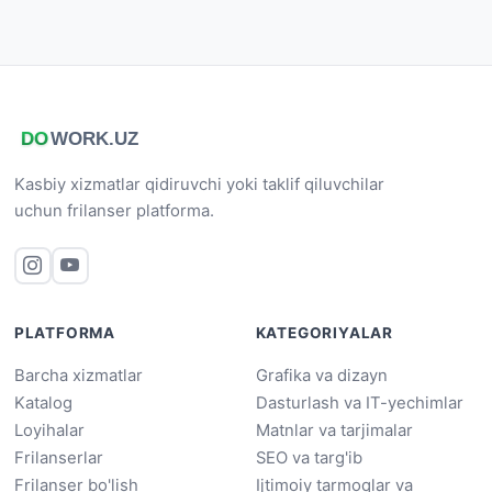
Kasbiy xizmatlar qidiruvchi yoki taklif qiluvchilar
uchun frilanser platforma.
PLATFORMA
KATEGORIYALAR
Barcha xizmatlar
Grafika va dizayn
Katalog
Dasturlash va IT-yechimlar
Loyihalar
Matnlar va tarjimalar
Frilanserlar
SEO va targ'ib
Frilanser bo'lish
Ijtimoiy tarmoqlar va