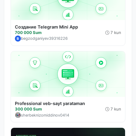
Создание Telegram Mini App
700 000 Sum
7 kun
begzodganiyev39316226
B
Professional veb-sayt yarataman
300 000 Sum
7 kun
sherbeknizomiddinov0414