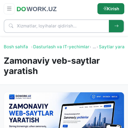
Kirish
Bosh sahifa
Dasturlash va IT-yechimlar
…
Saytlar yarat
Zamonaviy veb-saytlar
yaratish