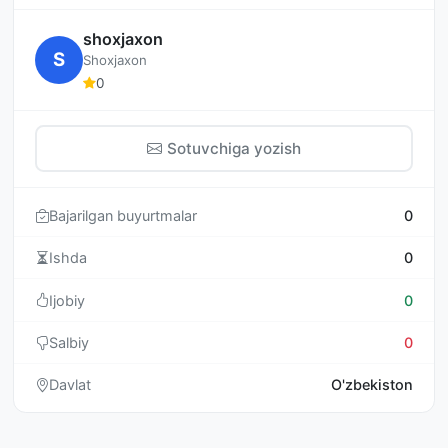
shoxjaxon
S
Shoxjaxon
0
Sotuvchiga yozish
Bajarilgan buyurtmalar
0
Ishda
0
Ijobiy
0
Salbiy
0
Davlat
O'zbekiston