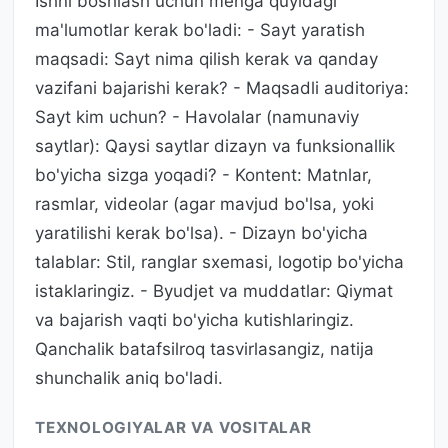
Ishni boshlash uchun menga quyidagi
ma'lumotlar kerak bo'ladi: - Sayt yaratish
maqsadi: Sayt nima qilish kerak va qanday
vazifani bajarishi kerak? - Maqsadli auditoriya:
Sayt kim uchun? - Havolalar (namunaviy
saytlar): Qaysi saytlar dizayn va funksionallik
bo'yicha sizga yoqadi? - Kontent: Matnlar,
rasmlar, videolar (agar mavjud bo'lsa, yoki
yaratilishi kerak bo'lsa). - Dizayn bo'yicha
talablar: Stil, ranglar sxemasi, logotip bo'yicha
istaklaringiz. - Byudjet va muddatlar: Qiymat
va bajarish vaqti bo'yicha kutishlaringiz.
Qanchalik batafsilroq tasvirlasangiz, natija
shunchalik aniq bo'ladi.
TEXNOLOGIYALAR VA VOSITALAR