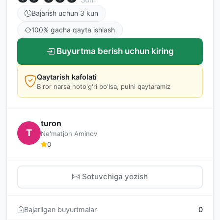
Bajarish uchun 3 kun
100% gacha qayta ishlash
Buyurtma berish uchun kiring
Qaytarish kafolati
Biror narsa noto'g'ri bo'lsa, pulni qaytaramiz
turon
T
Ne'matjon Aminov
0
Sotuvchiga yozish
Bajarilgan buyurtmalar
0