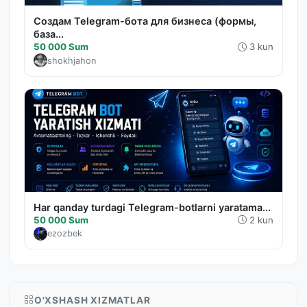
Создам Telegram-бота для бизнеса (формы,
база...
50 000 Sum
3 kun
shokhjahon
Har qanday turdagi Telegram-botlarni yaratama...
50 000 Sum
2 kun
ezozbek
O'XSHASH XIZMATLAR