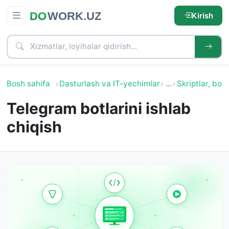
Kirish
Bosh sahifa
Dasturlash va IT-yechimlar
…
Skriptlar, botl
Telegram botlarini ishlab
chiqish