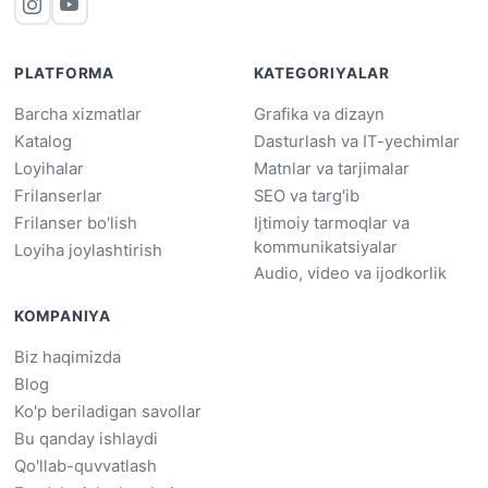
PLATFORMA
KATEGORIYALAR
Barcha xizmatlar
Grafika va dizayn
Katalog
Dasturlash va IT-yechimlar
Loyihalar
Matnlar va tarjimalar
Frilanserlar
SEO va targ'ib
Frilanser bo'lish
Ijtimoiy tarmoqlar va
kommunikatsiyalar
Loyiha joylashtirish
Audio, video va ijodkorlik
KOMPANIYA
Biz haqimizda
Blog
Ko'p beriladigan savollar
Bu qanday ishlaydi
Qo'llab-quvvatlash