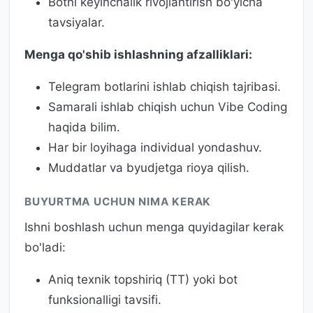
Botni keyinchalik rivojlantirish bo'yicha
tavsiyalar.
Menga qo'shib ishlashning afzalliklari:
Telegram botlarini ishlab chiqish tajribasi.
Samarali ishlab chiqish uchun Vibe Coding
haqida bilim.
Har bir loyihaga individual yondashuv.
Muddatlar va byudjetga rioya qilish.
BUYURTMA UCHUN NIMA KERAK
Ishni boshlash uchun menga quyidagilar kerak
bo'ladi:
Aniq texnik topshiriq (TT) yoki bot
funksionalligi tavsifi.