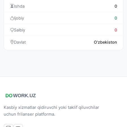
Ishda
0
Ijobiy
0
Salbiy
0
Davlat
O'zbekiston
Kasbiy xizmatlar qidiruvchi yoki taklif qiluvchilar
uchun frilanser platforma.