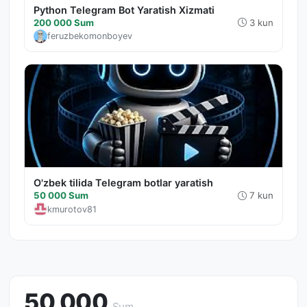
Python Telegram Bot Yaratish Xizmati
200 000 Sum
3 kun
feruzbekomonboyev
O'zbek tilida Telegram botlar yaratish
50 000 Sum
7 kun
kmurotov81
50 000
Sum