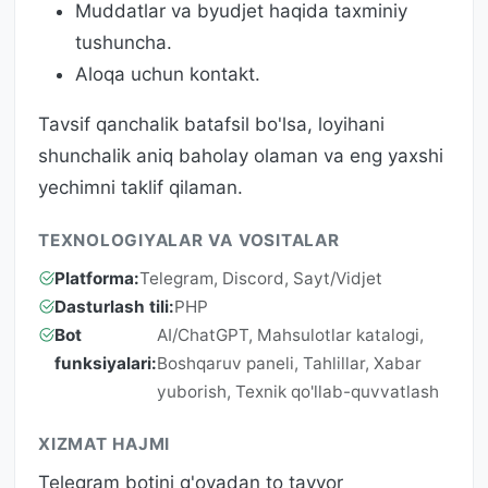
Muddatlar va byudjet haqida taxminiy
tushuncha.
Aloqa uchun kontakt.
Tavsif qanchalik batafsil bo'lsa, loyihani
shunchalik aniq baholay olaman va eng yaxshi
yechimni taklif qilaman.
TEXNOLOGIYALAR VA VOSITALAR
Platforma:
Telegram, Discord, Sayt/Vidjet
Dasturlash tili:
PHP
Bot
AI/ChatGPT, Mahsulotlar katalogi,
funksiyalari:
Boshqaruv paneli, Tahlillar, Xabar
yuborish, Texnik qo'llab-quvvatlash
XIZMAT HAJMI
Telegram botini g'oyadan to tayyor