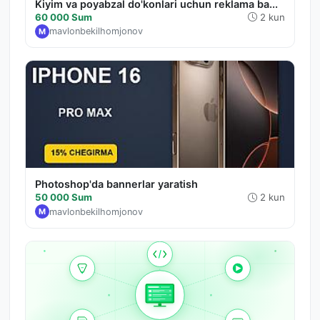
Kiyim va poyabzal do'konlari uchun reklama ba...
60 000 Sum
2 kun
mavlonbekilhomjonov
M
Photoshop'da bannerlar yaratish
50 000 Sum
2 kun
mavlonbekilhomjonov
M