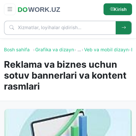
Kirish
Bosh sahifa
Grafika va dizayn
…
Veb va mobil dizayn
Ba
Reklama va biznes uchun
sotuv bannerlari va kontent
rasmlari