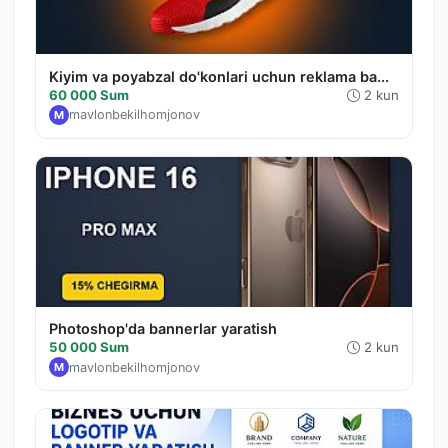
Kiyim va poyabzal do'konlari uchun reklama ba...
60 000 Sum
2 kun
mavlonbekilhomjonov
M
Photoshop'da bannerlar yaratish
50 000 Sum
2 kun
mavlonbekilhomjonov
M