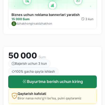
Biznes uchun reklama bannerlari yaratish
15 000 Sum
3 kun
dzhakhongirsaidzhakhon
50 000
Sum
Bajarish uchun 3 kun
100% gacha qayta ishlash
Buyurtma berish uchun kiring
Qaytarish kafolati
Biror narsa noto'g'ri bo'lsa, pulni qaytaramiz