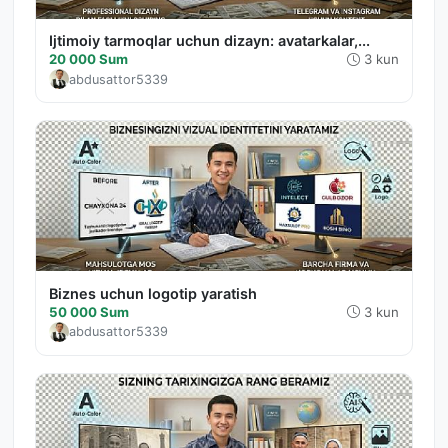
Ijtimoiy tarmoqlar uchun dizayn: avatarkalar,...
20 000 Sum
3 kun
abdusattor5339
Biznes uchun logotip yaratish
50 000 Sum
3 kun
abdusattor5339