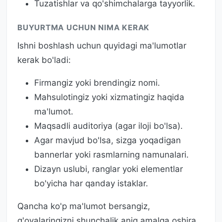
Tuzatishlar va qo'shimchalarga tayyorlik.
BUYURTMA UCHUN NIMA KERAK
Ishni boshlash uchun quyidagi ma'lumotlar
kerak bo'ladi:
Firmangiz yoki brendingiz nomi.
Mahsulotingiz yoki xizmatingiz haqida
ma'lumot.
Maqsadli auditoriya (agar iloji bo'lsa).
Agar mavjud bo'lsa, sizga yoqadigan
bannerlar yoki rasmlarning namunalari.
Dizayn uslubi, ranglar yoki elementlar
bo'yicha har qanday istaklar.
Qancha ko'p ma'lumot bersangiz,
g'oyalaringizni shunchalik aniq amalga oshira