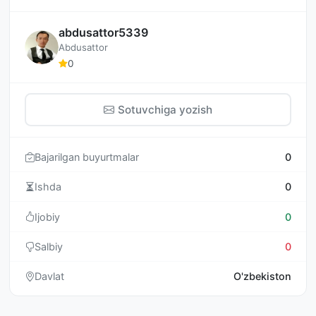
abdusattor5339
Abdusattor
0
Sotuvchiga yozish
Bajarilgan buyurtmalar
0
Ishda
0
Ijobiy
0
Salbiy
0
Davlat
O'zbekiston