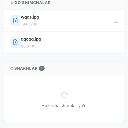
QO'SHIMCHALAR
wqds.jpg
194.82 KB
qqqqq.jpg
83.07 KB
SHARHLAR
0
Hozircha sharhlar yo'q