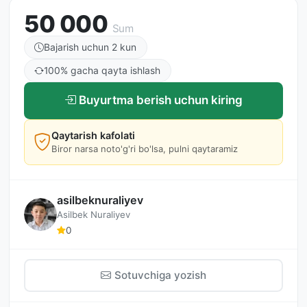
50 000
Sum
Bajarish uchun 2 kun
100% gacha qayta ishlash
Buyurtma berish uchun kiring
Qaytarish kafolati
Biror narsa noto'g'ri bo'lsa, pulni qaytaramiz
asilbeknuraliyev
Asilbek Nuraliyev
0
Sotuvchiga yozish