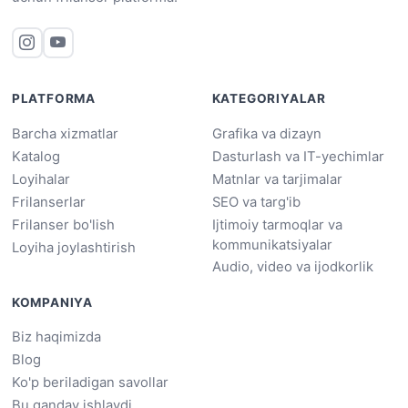
PLATFORMA
KATEGORIYALAR
Barcha xizmatlar
Grafika va dizayn
Katalog
Dasturlash va IT-yechimlar
Loyihalar
Matnlar va tarjimalar
Frilanserlar
SEO va targ'ib
Frilanser bo'lish
Ijtimoiy tarmoqlar va
kommunikatsiyalar
Loyiha joylashtirish
Audio, video va ijodkorlik
KOMPANIYA
Biz haqimizda
Blog
Ko'p beriladigan savollar
Bu qanday ishlaydi