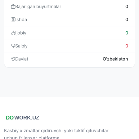
Bajarilgan buyurtmalar
0
Ishda
0
Ijobiy
0
Salbiy
0
Davlat
O'zbekiston
Kasbiy xizmatlar qidiruvchi yoki taklif qiluvchilar
uchun frilanser platforma.