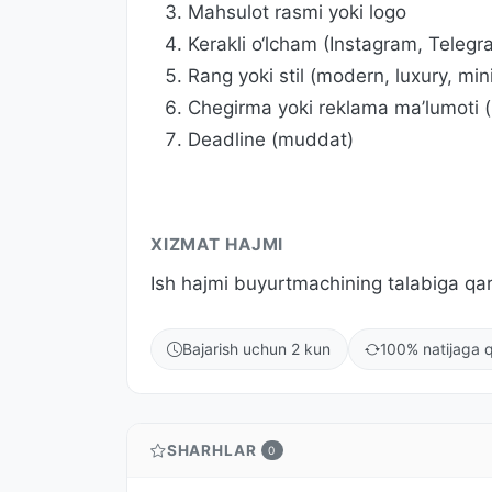
Mahsulot rasmi yoki logo
Kerakli o‘lcham (Instagram, Teleg
Rang yoki stil (modern, luxury, mi
Chegirma yoki reklama ma’lumoti (
Deadline (muddat)
XIZMAT HAJMI
Ish hajmi buyurtmachining talabiga qara
Bajarish uchun 2 kun
100% natijaga q
SHARHLAR
0