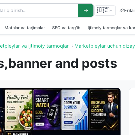
🇺🇿
Frila
Matnlar va tarjimalar
SEO va targ'ib
Ijtimoiy tarmoqlar va k
tpleylar va ijtimoiy tarmoqlar
Marketpleylar uchun diza
s,banner and posts