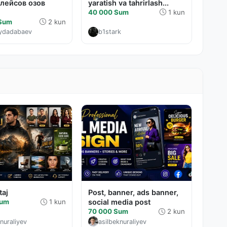
лейсов озов
yaratish va tahrirlash...
40 000 Sum
1 kun
 Sum
2 kun
aydadabaev
b1stark
taj
Post, banner, ads banner,
Sum
1 kun
social media post
70 000 Sum
2 kun
nuraliyev
asilbeknuraliyev