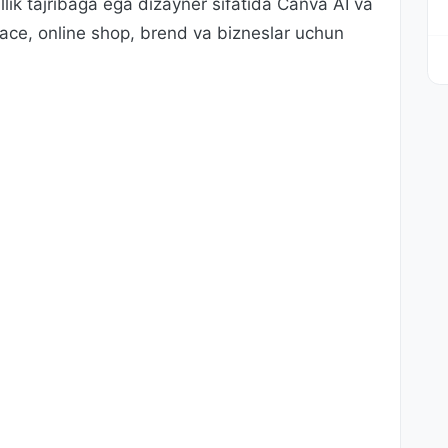
llik tajribaga ega dizayner sifatida Canva AI va
place, online shop, brend va bizneslar uchun