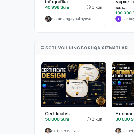
infografika
маркетп
49 998 Sum
3 kun
вал...
100 000
mahmuragaybullayeva
isakb
I
SOTUVCHINING BOSHQA XIZMATLARI
Certificates
Fotomon
50 000 Sum
2 kun
30 000 
asilbeknuraliyev
asilbek