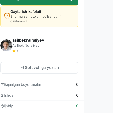
Qaytarish kafolati
Biror narsa noto'g'ri bo'lsa, pulni
qaytaramiz
asilbeknuraliyev
Asilbek Nuraliyev
0
Sotuvchiga yozish
Bajarilgan buyurtmalar
0
Ishda
0
Ijobiy
0