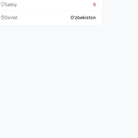
Salbiy
0
Davlat
O'zbekiston