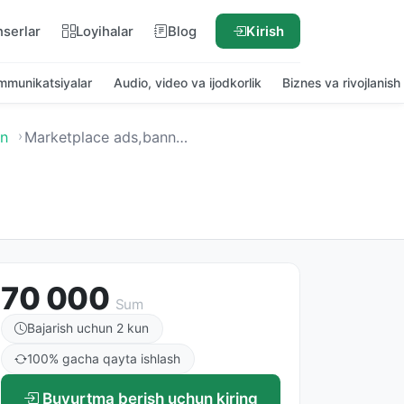
nserlar
Loyihalar
Blog
Kirish
ommunikatsiyalar
Audio, video va ijodkorlik
Biznes va rivojlanish
yn
Marketplace ads,banner and posts
70 000
Sum
Bajarish uchun 2 kun
100% gacha qayta ishlash
Buyurtma berish uchun kiring