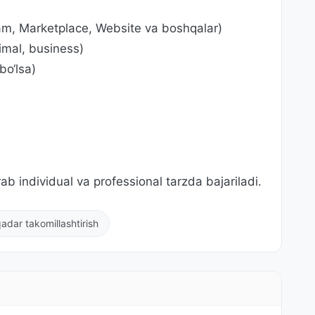
ram, Marketplace, Website va boshqalar)
nimal, business)
bo‘lsa)
b individual va professional tarzda bajariladi.
adar takomillashtirish