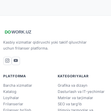
Kasbiy xizmatlar qidiruvchi yoki taklif qiluvchilar
uchun frilanser platforma.
PLATFORMA
KATEGORIYALAR
Barcha xizmatlar
Grafika va dizayn
Katalog
Dasturlash va IT-yechimlar
Loyihalar
Matnlar va tarjimalar
Frilanserlar
SEO va targ'ib
Frilanser bo'lish
Ijtimoiy tarmoqlar va