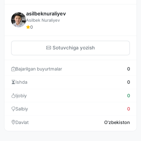
asilbeknuraliyev
Asilbek Nuraliyev
0
Sotuvchiga yozish
Bajarilgan buyurtmalar
0
Ishda
0
Ijobiy
0
Salbiy
0
Davlat
O'zbekiston