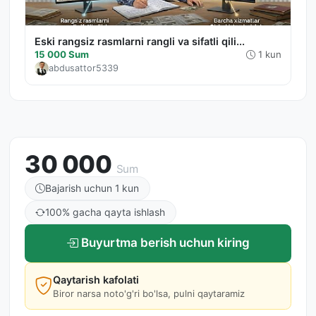
Eski rangsiz rasmlarni rangli va sifatli qili...
15 000 Sum
1 kun
abdusattor5339
30 000
Sum
Bajarish uchun 1 kun
100% gacha qayta ishlash
Buyurtma berish uchun kiring
Qaytarish kafolati
Biror narsa noto'g'ri bo'lsa, pulni qaytaramiz