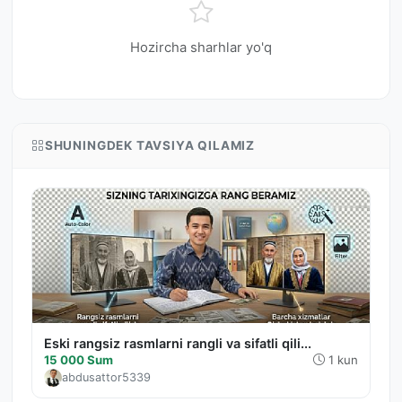
Hozircha sharhlar yo'q
SHUNINGDEK TAVSIYA QILAMIZ
Eski rangsiz rasmlarni rangli va sifatli qili...
15 000 Sum
1 kun
abdusattor5339